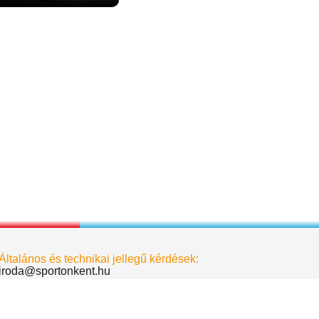
Általános és technikai jellegű kérdések:
iroda@sportonkent.hu
Biró Dávid - elnök
birodavid@sportonkent.hu