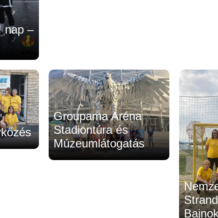
! nap –
Groupama Aréna
Stadiontúra és
kőzés
Múzeumlátogatás
Nemze
Strand
Bajno