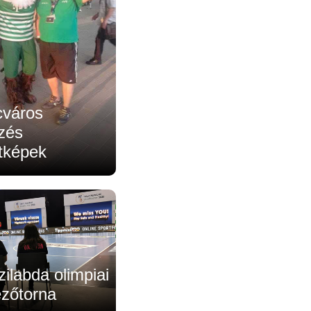
cváros
zés
atképek
zilabda olimpiai
ezőtorna