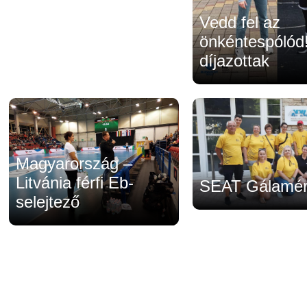
Vedd fel az
önkéntespólód
díjazottak
Magyarország –
Litvánia férfi Eb-
SEAT Gálamér
selejtező