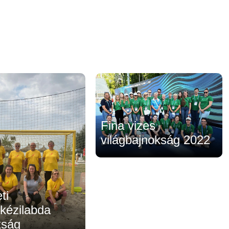
Fina vizes
világbajnokság 2022
ti
kézilabda
kság