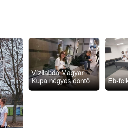
Vízilabda Magyar
Kupa négyes döntő
Eb-fel