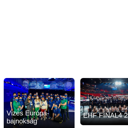
Vizes Európa-
EHF FINAL4 2
bajnokság