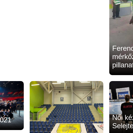
Feren
mérkő
pillan
Női ké
021
Selejt