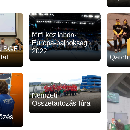
férfi kézilabda-
Európa-bajnokság
 x BGE
2022
Qatch
tal
 –
Nemzeti
Összetartozás túra
kőzés