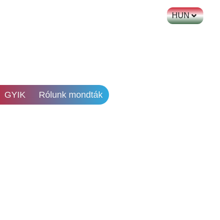
HUN
GYIK
Rólunk mondták