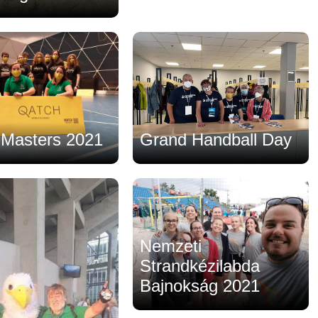
 Masters 2021
Grand Handball Day
Nemzeti
Strandkézilabda
Bajnokság 2021