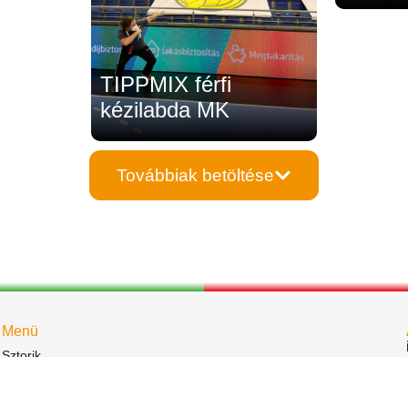
TIPPMIX férfi
kézilabda MK
Továbbiak betöltése
Menü
Sztorik
Események