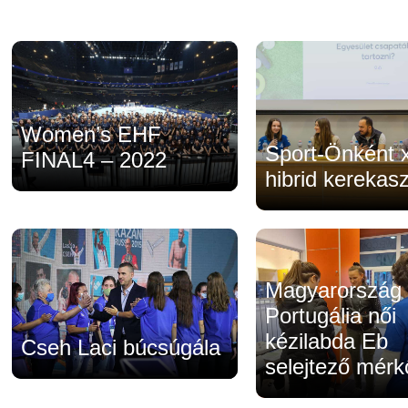
Women’s EHF
Sport-Önként
FINAL4 – 2022
hibrid kerekasz
Magyarország
Portugália női
kézilabda Eb
Cseh Laci búcsúgála
selejtező mér