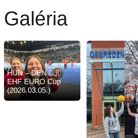
Galéria
HUN – DEN 🤾🏻‍♀️
EHF EURO Cup
(2026.03.05.)