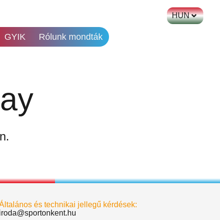
HUN
GYIK
Rólunk mondták
Day
n.
Általános és technikai jellegű kérdések:
iroda@sportonkent.hu