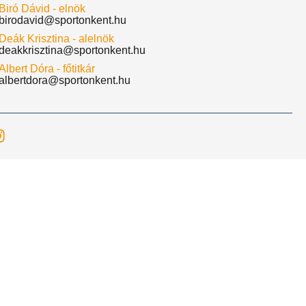
Biró Dávid - elnök
birodavid@sportonkent.hu
Deák Krisztina - alelnök
deakkrisztina@sportonkent.hu
Albert Dóra - főtitkár
albertdora@sportonkent.hu