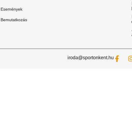
Események
Bemutatkozás
iroda@sportonkent.hu