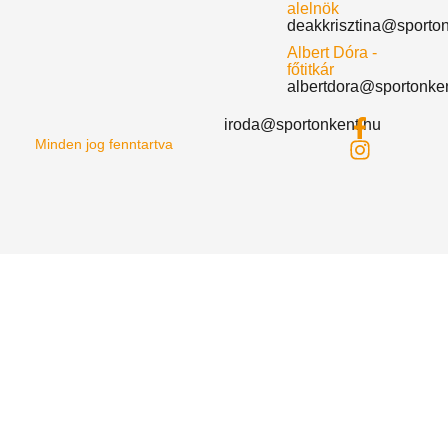
alelnök
deakkrisztina@sporto
Albert Dóra -
főtitkár
albertdora@sportonke
iroda@sportonkent.hu
Minden jog fenntartva