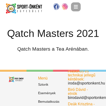
Qatch Masters 2021
Qatch Masters a Tea Arénában.
Általános és
technikai jellegű
Menü
kérdések:
iroda@sportonkent.hu
Sztorik
Biró Dávid -
Események
elnök
birodavid@sportonken
Bemutatkozás
Deák Krisztina -