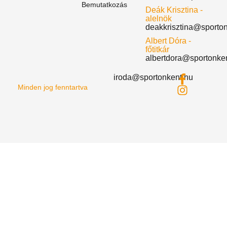
Bemutatkozás
Deák Krisztina -
alelnök
deakkrisztina@sporto
Albert Dóra -
főtitkár
albertdora@sportonke
iroda@sportonkent.hu
Minden jog fenntartva