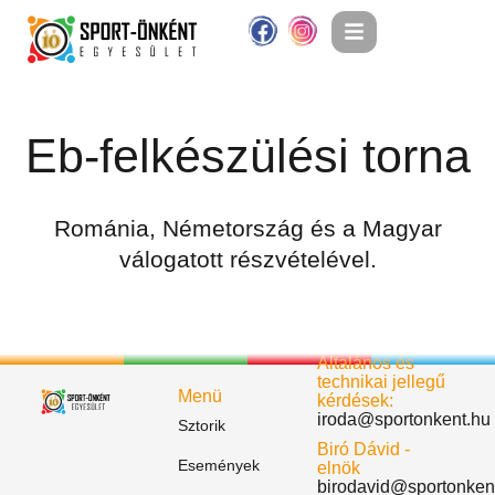
Eb-felkészülési torna
Románia, Németország és a Magyar
válogatott részvételével.
Általános és
technikai jellegű
Menü
kérdések:
iroda@sportonkent.hu
Sztorik
Biró Dávid -
Események
elnök
birodavid@sportonken