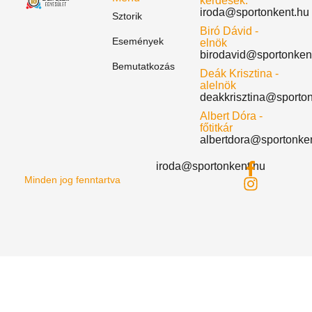
kérdések:
iroda@sportonkent.hu
Sztorik
Biró Dávid -
Események
elnök
birodavid@sportonken
Bemutatkozás
Deák Krisztina -
alelnök
deakkrisztina@sporto
Albert Dóra -
főtitkár
albertdora@sportonke
iroda@sportonkent.hu
Minden jog fenntartva