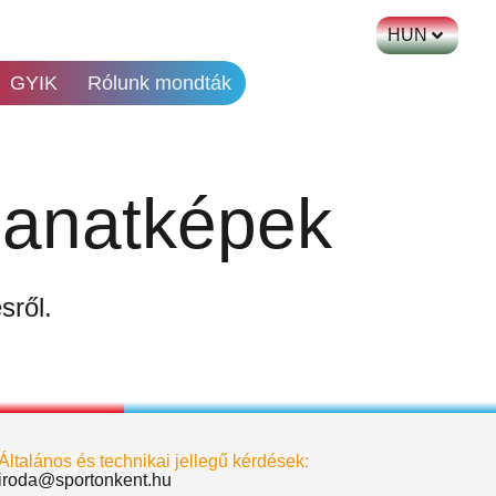
HUN
GYIK
Rólunk mondták
lanatképek
sről.
Általános és technikai jellegű kérdések:
iroda@sportonkent.hu