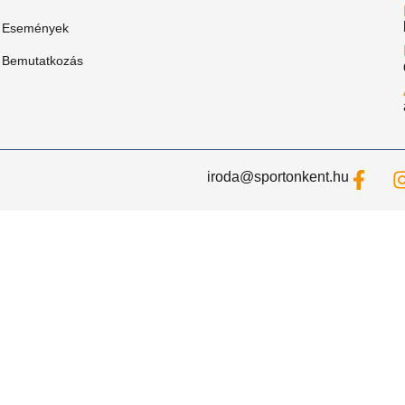
Események
Bemutatkozás
iroda@sportonkent.hu