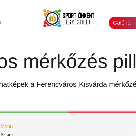
Galéria
os mérkőzés pil
anatképek a Ferencváros-Kisvárda mérkőzé
Menü
Sztorik