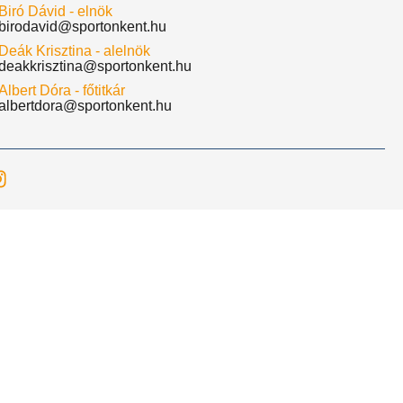
Biró Dávid - elnök
birodavid@sportonkent.hu
Deák Krisztina - alelnök
deakkrisztina@sportonkent.hu
Albert Dóra - főtitkár
albertdora@sportonkent.hu