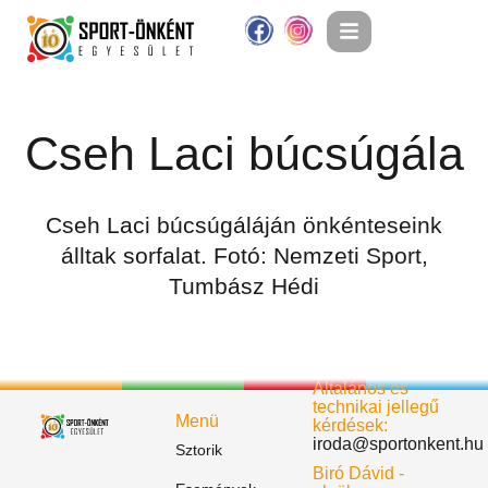
Cseh Laci búcsúgála
Cseh Laci búcsúgáláján önkénteseink
álltak sorfalat. Fotó: Nemzeti Sport,
Tumbász Hédi
Általános és
technikai jellegű
Menü
kérdések:
iroda@sportonkent.hu
Sztorik
Biró Dávid -