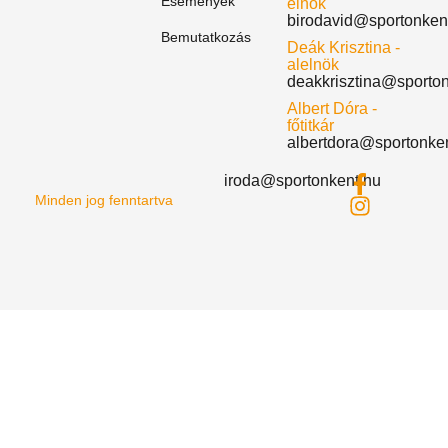
Események
elnök
birodavid@sportonken
Bemutatkozás
Deák Krisztina -
alelnök
deakkrisztina@sporto
Albert Dóra -
főtitkár
albertdora@sportonke
iroda@sportonkent.hu
Minden jog fenntartva