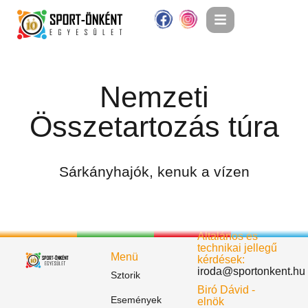
Nemzeti
Összetartozás túra
Sárkányhajók, kenuk a vízen
Általános és
technikai jellegű
Menü
kérdések:
iroda@sportonkent.hu
Sztorik
Biró Dávid -
Események
elnök