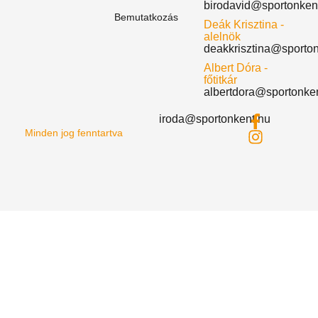
birodavid@sportonken
Bemutatkozás
Deák Krisztina -
alelnök
deakkrisztina@sporto
Albert Dóra -
főtitkár
albertdora@sportonke
iroda@sportonkent.hu
Minden jog fenntartva