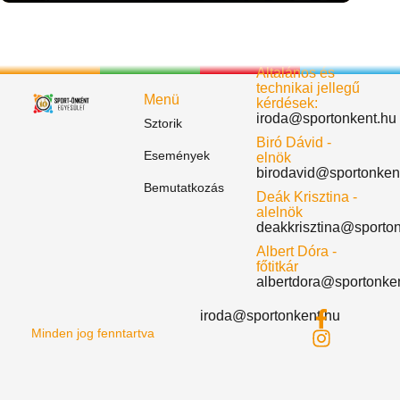
Általános és
technikai jellegű
Menü
kérdések:
iroda@sportonkent.hu
Sztorik
Biró Dávid -
Események
elnök
birodavid@sportonken
Bemutatkozás
Deák Krisztina -
alelnök
deakkrisztina@sporto
Albert Dóra -
főtitkár
albertdora@sportonke
iroda@sportonkent.hu
Minden jog fenntartva