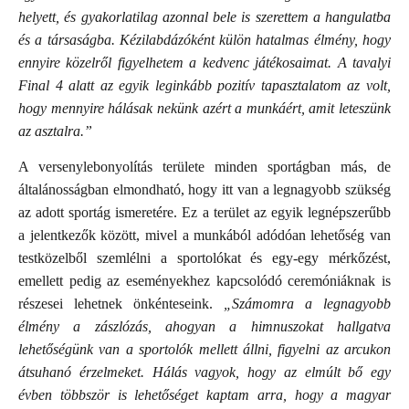
helyett, és gyakorlatilag azonnal bele is szerettem a hangulatba
és a társaságba. Kézilabdázóként külön hatalmas élmény, hogy
ennyire közelről figyelhetem a kedvenc játékosaimat. A tavalyi
Final 4 alatt az egyik leginkább pozitív tapasztalatom az volt,
hogy mennyire hálásak nekünk azért a munkáért, amit leteszünk
az asztalra.”
A versenylebonyolítás területe minden sportágban más, de
általánosságban elmondható, hogy itt van a legnagyobb szükség
az adott sportág ismeretére. Ez a terület az egyik legnépszerűbb
a jelentkezők között, mivel a munkából adódóan lehetőség van
testközelből szemlélni a sportolókat és egy-egy mérkőzést,
emellett pedig az eseményekhez kapcsolódó ceremóniáknak is
részesei lehetnek önkénteseink.
„Számomra a legnagyobb
élmény a zászlózás, ahogyan a himnuszokat hallgatva
lehetőségünk van a sportolók mellett állni, figyelni az arcukon
átsuhanó érzelmeket. Hálás vagyok, hogy az elmúlt bő egy
évben többször is lehetőséget kaptam arra, hogy a magyar