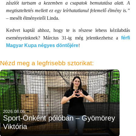
zászlót tartsam a kezemben a csapatok bemutatása alatt. A
megtiszteltetés mellett ez egy leírhatatlanul felemelő élmény is.”
– mesélt élményeiről Linda.
Kedvet kaptál ahhoz, hogy te is részese lehess kézilabdás
eseményeinknek? Március 31-ig még jelentkezhetsz a
férfi
Magyar Kupa négyes döntőjére
!
Nézd meg a legfrisebb sztorikat:
2026.08.05.
Sport-Önként pólóban – Gyömörey
Viktória