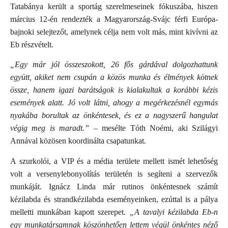
Tatabánya került a sportág szerelmeseinek fókuszába, hiszen
március 12-én rendezték a Magyarország-Svájc férfi Európa-
bajnoki selejtezőt, amelynek célja nem volt más, mint kivívni az
Eb részvételt.
„Egy már jól összeszokott, 26 fős gárdával dolgozhattunk
együtt, akiket nem csupán a közös munka és élmények kötnek
össze, hanem igazi barátságok is kialakultak a korábbi kézis
események alatt. Jó volt látni, ahogy a megérkezésnél egymás
nyakába borultak az önkéntesek, és ez a nagyszerű hangulat
végig meg is maradt.”
– mesélte Tóth Noémi, aki Szilágyi
Annával közösen koordinálta csapatunkat.
A szurkolói, a VIP és a média területe mellett ismét lehetőség
volt a versenylebonyolítás területén is segíteni a szervezők
munkáját. Ignácz Linda már rutinos önkéntesnek számít
kézilabda és strandkézilabda eseményeinken, ezúttal is a pálya
melletti munkában kapott szerepet.
„A tavalyi kézilabda Eb-n
egy munkatársamnak köszönhetően lettem végül önkéntes néző