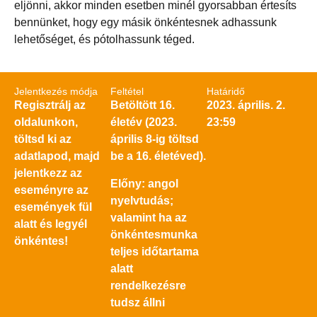
eljönni, akkor minden esetben minél gyorsabban értesíts
bennünket, hogy egy másik önkéntesnek adhassunk
lehetőséget, és pótolhassunk téged.
Jelentkezés módja
Feltétel
Határidő
Regisztrálj az
Betöltött 16.
2023. április. 2.
oldalunkon,
életév (2023.
23:59
töltsd ki az
április 8-ig töltsd
adatlapod, majd
be a 16. életéved).
jelentkezz az
Előny: angol
eseményre az
nyelvtudás;
események fül
valamint ha az
alatt és legyél
önkéntesmunka
önkéntes!
teljes időtartama
alatt
rendelkezésre
tudsz állni