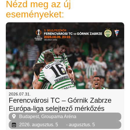
Nézd meg az új
eseményeket:
2026.07.31.
Ferencvárosi TC – Górnik Zabrze
Európa-liga selejtező mérkőzés
Budapest, Groupama Aréna
2026. augusztus. 5
- augusztus. 5