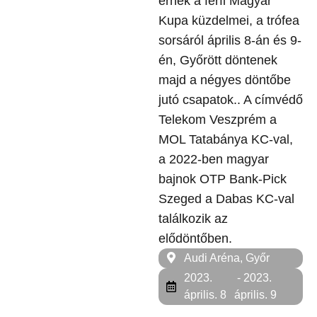
érnek a férfi Magyar
Kupa küzdelmei, a trófea
sorsáról április 8-án és 9-
én, Győrött döntenek
majd a négyes döntőbe
jutó csapatok.. A címvédő
Telekom Veszprém a
MOL Tatabánya KC-val,
a 2022-ben magyar
bajnok OTP Bank-Pick
Szeged a Dabas KC-val
találkozik az
elődöntőben.
Audi Aréna, Győr
2023.
- 2023.
április. 8
április. 9