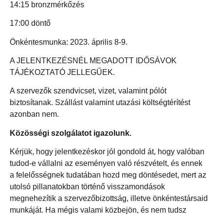
14:15 bronzmérkőzés
17:00 döntő
Önkéntesmunka: 2023. április 8-9.
A JELENTKEZÉSNÉL MEGADOTT IDŐSÁVOK
TÁJÉKOZTATÓ JELLEGŰEK.
A szervezők szendvicset, vizet, valamint pólót
biztosítanak. Szállást valamint utazási költségtérítést
azonban nem.
Közösségi szolgálatot igazolunk.
Kérjük, hogy jelentkezéskor jól gondold át, hogy valóban
tudod-e vállalni az eseményen való részvételt, és ennek
a felelősségnek tudatában hozd meg döntésedet, mert az
utolsó pillanatokban történő visszamondások
megnehezítik a szervezőbizottság, illetve önkéntestársaid
munkáját. Ha mégis valami közbejön, és nem tudsz