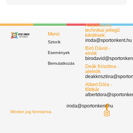
Általános és
technikai jellegű
Menü
kérdések:
iroda@sportonkent.hu
Sztorik
Biró Dávid -
Események
elnök
birodavid@sportonken
Bemutatkozás
Deák Krisztina -
alelnök
deakkrisztina@sporto
Albert Dóra -
főtitkár
albertdora@sportonke
iroda@sportonkent.hu
Minden jog fenntartva