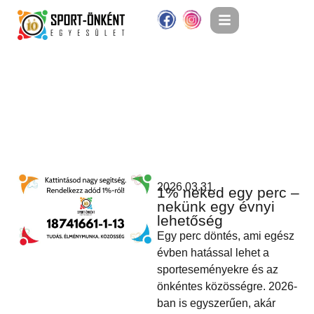
2026.03.31.
1% neked egy perc –
nekünk egy évnyi
lehetőség
Egy perc döntés, ami egész
évben hatással lehet a
sporteseményekre és az
önkéntes közösségre. 2026-
ban is egyszerűen, akár