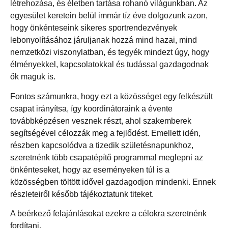
létrehozása, és életben tartása rohanó világunkban. Az
egyesület keretein belül immár tíz éve dolgozunk azon,
hogy önkénteseink sikeres sportrendezvények
lebonyolításához járuljanak hozzá mind hazai, mind
nemzetközi viszonylatban, és tegyék mindezt úgy, hogy
élményekkel, kapcsolatokkal és tudással gazdagodnak
ők maguk is.
Fontos számunkra, hogy ezt a közösséget egy felkészült
csapat irányítsa, így koordinátoraink a évente
továbbképzésen vesznek részt, ahol szakemberek
segítségével célozzák meg a fejlődést. Emellett idén,
részben kapcsolódva a tizedik születésnapunkhoz,
szeretnénk több csapatépítő programmal meglepni az
önkénteseket, hogy az eseményeken túl is a
közösségben töltött idővel gazdagodjon mindenki. Ennek
részleteiről később tájékoztatunk titeket.
A beérkező felajánlásokat ezekre a célokra szeretnénk
fordítani.