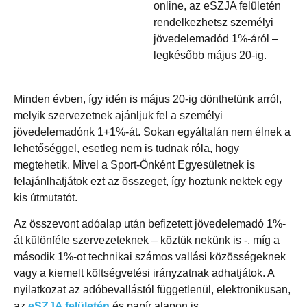
online, az eSZJA felületén
rendelkezhetsz személyi
jövedelemadód 1%-áról –
legkésőbb május 20-ig.
Minden évben, így idén is május 20-ig dönthetünk arról,
melyik szervezetnek ajánljuk fel a személyi
jövedelemadónk 1+1%-át. Sokan egyáltalán nem élnek a
lehetőséggel, esetleg nem is tudnak róla, hogy
megtehetik. Mivel a Sport-Önként Egyesületnek is
felajánlhatjátok ezt az összeget, így hoztunk nektek egy
kis útmutatót.
Az összevont adóalap után befizetett jövedelemadó 1%-
át különféle szervezeteknek – köztük nekünk is -, míg a
második 1%-ot technikai számos vallási közösségeknek
vagy a kiemelt költségvetési irányzatnak adhatjátok. A
nyilatkozat az adóbevallástól függetlenül, elektronikusan,
az
eSZJA felületén
és papír alapon is