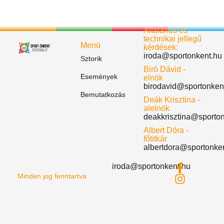
Általános és
technikai jellegű
Menü
kérdések:
iroda@sportonkent.hu
Sztorik
Biró Dávid -
Események
elnök
birodavid@sportonken
Bemutatkozás
Deák Krisztina -
alelnök
deakkrisztina@sporto
Albert Dóra -
főtitkár
albertdora@sportonke
iroda@sportonkent.hu
Minden jog fenntartva