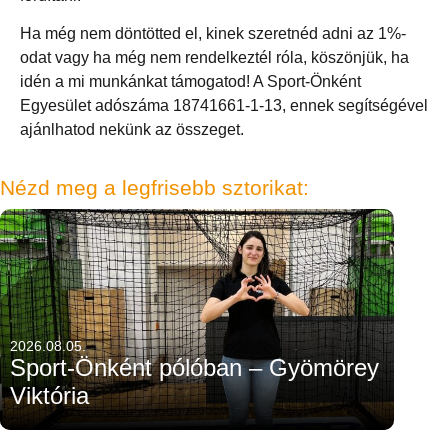
Ha még nem döntötted el, kinek szeretnéd adni az 1%-
odat vagy ha még nem rendelkeztél róla, köszönjük, ha
idén a mi munkánkat támogatod! A Sport-Önként
Egyesület adószáma 18741661-1-13, ennek segítségével
ajánlhatod nekünk az összeget.
Nézd meg a legfrisebb sztorikat:
2026.08.05.
Sport-Önként pólóban – Gyömörey
Viktória