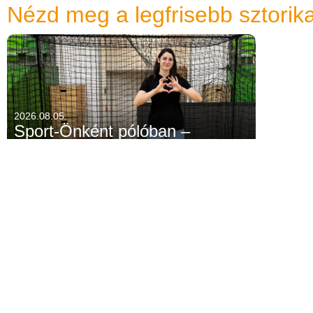
Nézd meg a legfrisebb sztorika
2026.08.05.
Sport-Önként pólóban –
Gyömörey Viktória