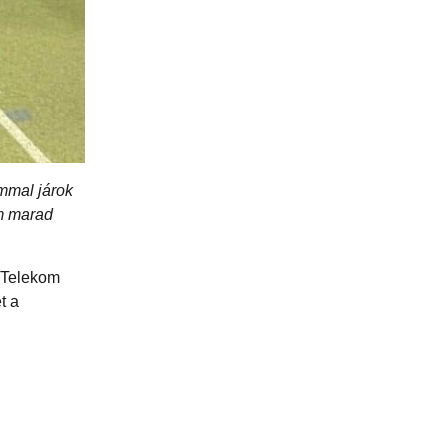
mmal járok
em marad
. Telekom
t a