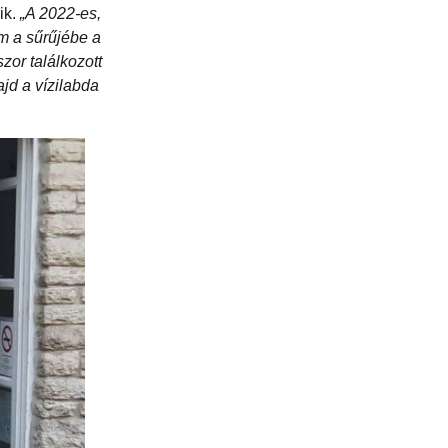
ik.
„A 2022-es,
m a sűrűjébe a
zor találkozott
jd a vízilabda