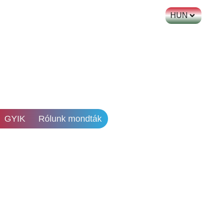
HUN
GYIK
Rólunk mondták