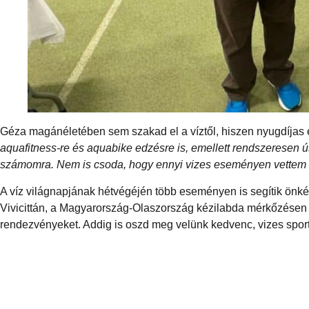
Géza magánéletében sem szakad el a víztől, hiszen nyugdíjas é
aquafitness-re és aquabike edzésre is, emellett rendszeresen 
számomra. Nem is csoda, hogy ennyi vizes eseményen vettem r
A víz világnapjának hétvégéjén több eseményen is segítik önké
Vivicittán, a Magyarország-Olaszország kézilabda mérkőzésen v
rendezvényeket. Addig is oszd meg velünk kedvenc, vizes spo