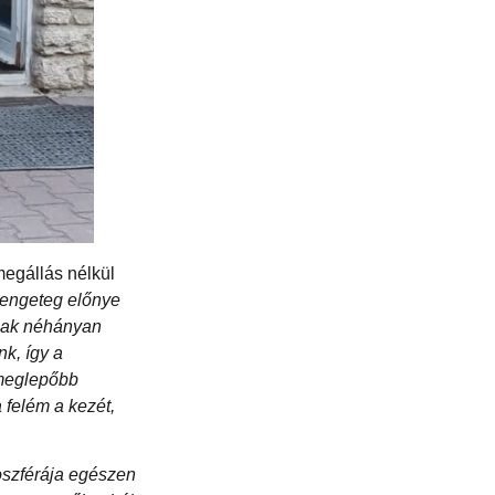
megállás nélkül
rengeteg előnye
csak néhányan
nk, így a
gmeglepőbb
 felém a kezét,
szférája egészen