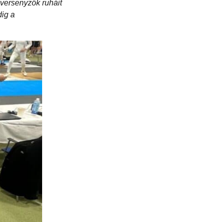
 versenyzők ruháit
dig a