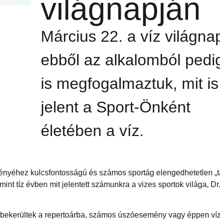
világnapján
Március 22. a víz világnap
ebből az alkalomból pedi
is megfogalmaztuk, mit is
jelent a Sport-Önként
életében a víz.
tményéhez kulcsfontosságú és számos sportág elengedhetetlen „ta
 mint tíz évben mit jelentett számunkra a vizes sportok világa, D
l bekerültek a repertoárba, számos úszóesemény vagy éppen ví