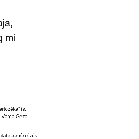
ja,
g mi
rtozéka” is,
r. Varga Géza
zilabda-mérkőzés