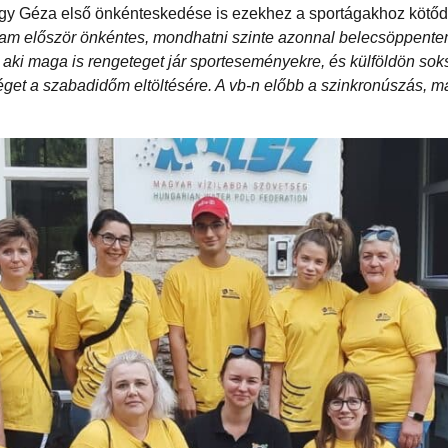
hogy Géza első önkénteskedése is ezekhez a sportágakhoz kötőd
oltam először önkéntes, mondhatni szinte azonnal belecsöppente
, aki maga is rengeteget jár sporteseményekre, és külföldön soks
get a szabadidőm eltöltésére. A vb-n előbb a szinkronúszás, ma