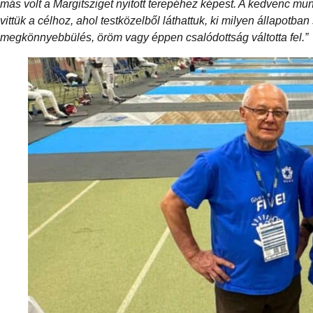
más volt a Margitsziget nyitott terepéhez képest. A kedvenc mu
vittük a célhoz, ahol testközelből láthattuk, ki milyen állapotban
megkönnyebbülés, öröm vagy éppen csalódottság váltotta fel.”