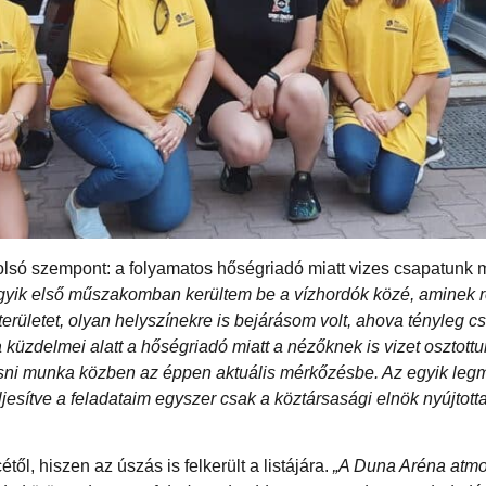
tolsó szempont: a folyamatos hőségriadó miatt vizes csapatunk 
gyik első műszakomban kerültem be a vízhordók közé, aminek 
területet, olyan helyszínekre is bejárásom volt, ahova tényleg 
da küzdelmei alatt a hőségriadó miatt a nézőknek is vizet osztottu
lesni munka közben az éppen aktuális mérkőzésbe. Az egyik le
esítve a feladataim egyszer csak a köztársasági elnök nyújtotta
l, hiszen az úszás is felkerült a listájára.
„A Duna Aréna atmo