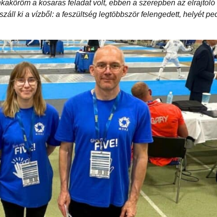
nkaköröm a kosaras feladat volt, ebben a szerepben az elrajtoló
 száll ki a vízből: a feszültség legtöbbször felengedett, helyét pe