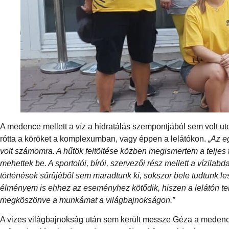
A medence mellett a víz a hidratálás szempontjából sem volt u
rótta a köröket a komplexumban, vagy éppen a lelátókon.
„Az e
volt számomra. A hűtök feltöltése közben megismertem a teljes 
mehettek be. A sportolói, bírói, szervezői rész mellett a vízilab
történések sűrűjéből sem maradtunk ki, sokszor bele tudtunk 
élményem is ehhez az eseményhez kötődik, hiszen a lelátón telj
megköszönve a munkámat a világbajnokságon.”
A vizes világbajnokság után sem került messze Géza a medencétő