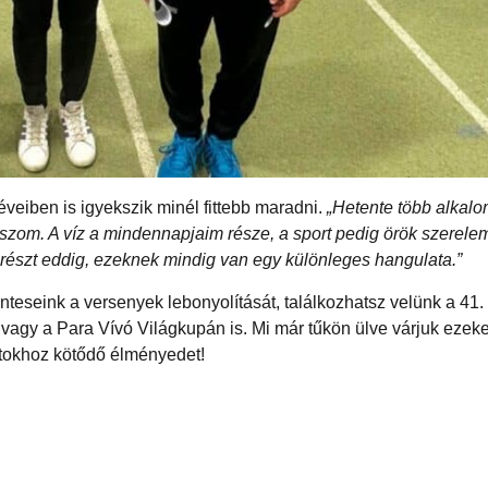
veiben is igyekszik minél fittebb maradni.
„Hetente több alkalo
úszom. A víz a mindennapjaim része, a sport pedig örök szerel
észt eddig, ezeknek mindig van egy különleges hangulata.”
nteseink a versenyek lebonyolítását, találkozhatsz velünk a 41
agy a Para Vívó Világkupán is. Mi már tűkön ülve várjuk ezeke
rtokhoz kötődő élményedet!