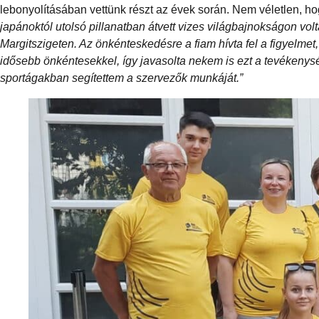
lebonyolításában vettünk részt az évek során. Nem véletlen, 
japánoktól utolsó pillanatban átvett vizes világbajnokságon v
Margitszigeten. Az önkénteskedésre a fiam hívta fel a figyelmet
idősebb önkéntesekkel, így javasolta nekem is ezt a tevékenysé
sportágakban segítettem a szervezők munkáját.”