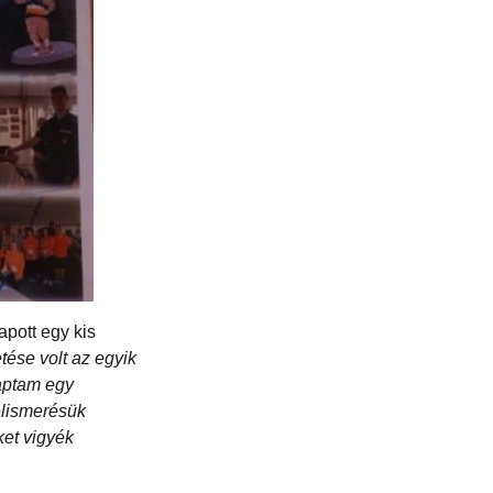
pott egy kis
ése volt az egyik
aptam egy
elismerésük
ket vigyék