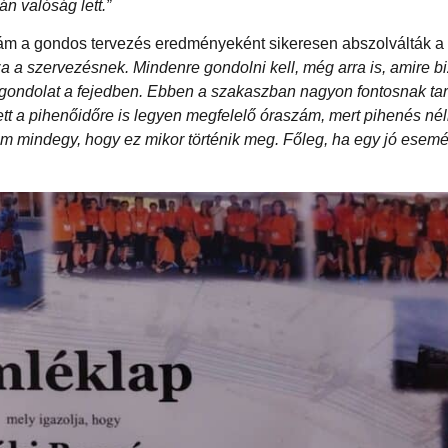
 valóság lett.”
ám a gondos tervezés eredményeként sikeresen abszolválták a
za a szervezésnek. Mindenre gondolni kell, még arra is, amire 
gondolat a fejedben. Ebben a szakaszban nagyon fontosnak tar
ett a pihenőidőre is legyen megfelelő óraszám, mert pihenés né
nem mindegy, hogy ez mikor történik meg. Főleg, ha egy jó esemé