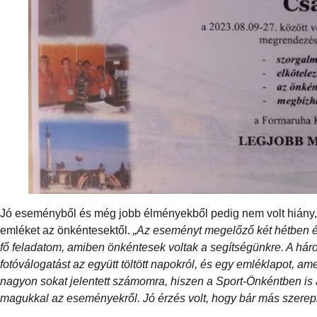
Jó eseményből és még jobb élményekből pedig nem volt hiány, 
emléket az önkéntesektől.
„Az eseményt megelőző két hétben és
fő feladatom, amiben önkéntesek voltak a segítségünkre. A há
fotóválogatást az együtt töltött napokról, és egy emléklapot,
nagyon sokat jelentett számomra, hiszen a Sport-Önkéntben is
magukkal az eseményekről. Jó érzés volt, hogy bár más szerepkör