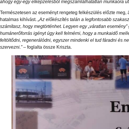
ahogy egy-egy elképzelésből megszámlálhatatlan munkaóra után
Természetesen az eseményt rengeteg felkészülés előzte meg, 
hatalmas kihívást.
„Az előkészítés talán a legfontosabb szakas
számítasz, hogy megtörténhet. Legyen egy „váratlan esemény” 
humánerőforrás igényt úgy kell felmérni, hogy a munkaidő mell
feltöltődni, regenerálódni, egyszer mindenki el tud fáradni és 
szervezni.”
– foglalta össze Kriszta.