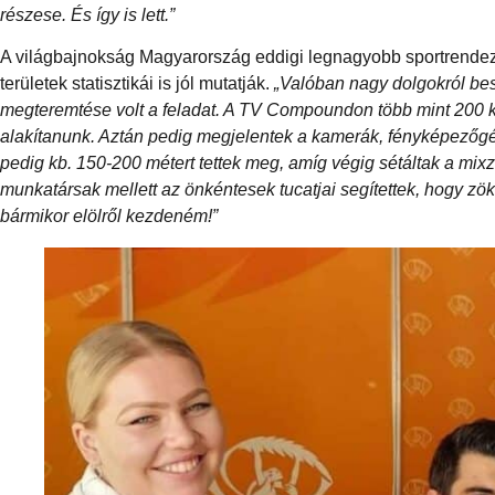
részese. És így is lett.”
A világbajnokság Magyarország eddigi legnagyobb sportrendezvé
területek statisztikái is jól mutatják.
„Valóban nagy dolgokról b
megteremtése volt a feladat. A TV Compoundon több mint 200 kon
alakítanunk. Aztán pedig megjelentek a kamerák, fényképezőgé
pedig kb. 150-200 métert tettek meg, amíg végig sétáltak a mixz
munkatársak mellett az önkéntesek tucatjai segítettek, hogy z
bármikor elölről kezdeném!”