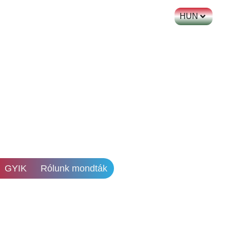
HUN
GYIK
Rólunk mondták