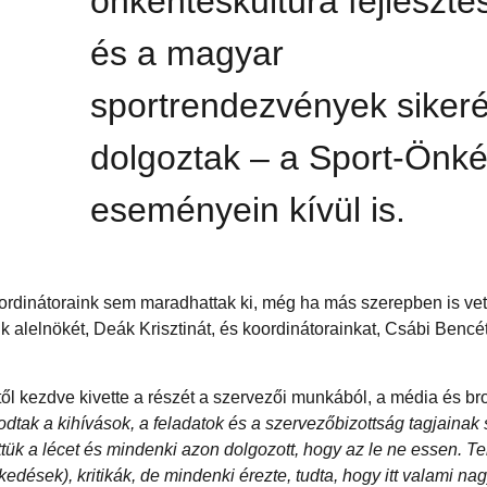
önkénteskultúra fejleszté
és a magyar
sportrendezvények sikeré
dolgoztak – a Sport-Önké
eseményein kívül is.
oordinátoraink sem maradhattak ki, még ha más szerepben is vet
alelnökét, Deák Krisztinát, és koordinátorainkat, Csábi Bencét
ől kezdve kivette a részét a szervezői munkából, a média és br
odtak a kihívások, a feladatok és a szervezőbizottság tagjainak
ttük a lécet és mindenki azon dolgozott, hogy az le ne essen. 
ések), kritikák, de mindenki érezte, tudta, hogy itt valami na