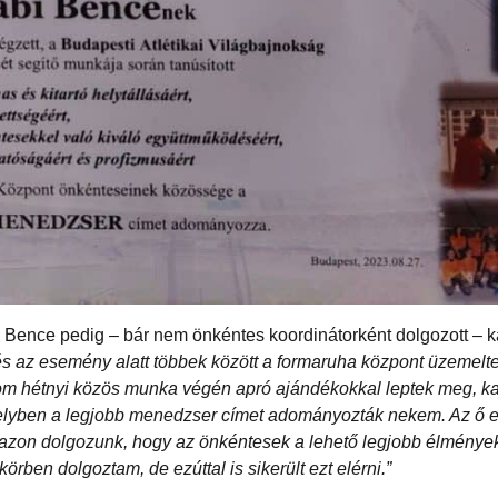
Bence pedig – bár nem önkéntes koordinátorként dolgozott – ka
 az esemény alatt többek között a formaruha központ üzemeltet
rom hétnyi közös munka végén apró ajándékokkal leptek meg, k
 amelyben a legjobb menedzser címet adományozták nekem. Az ő 
 azon dolgozunk, hogy az önkéntesek a lehető legjobb élménye
ben dolgoztam, de ezúttal is sikerült ezt elérni.”