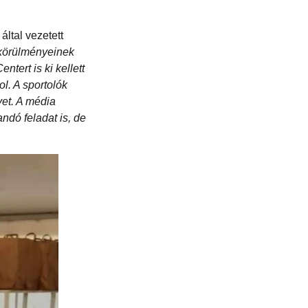
ltal vezetett
körülményeinek
tert is ki kellett
l. A sportolók
vet. A média
ndó feladat is, de