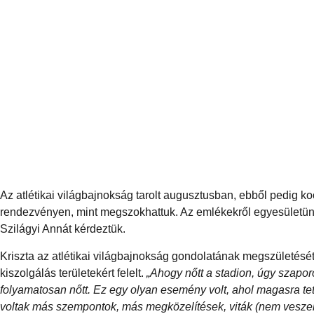
Az atlétikai világbajnokság tarolt augusztusban, ebből pedig k
rendezvényen, mint megszokhattuk. Az emlékekről egyesületünk 
Szilágyi Annát kérdeztük.
Kriszta az atlétikai világbajnokság gondolatának megszületését
kiszolgálás területekért felelt.
„Ahogy nőtt a stadion, úgy szapor
folyamatosan nőtt. Ez egy olyan esemény volt, ahol magasra te
voltak más szempontok, más megközelítések, viták (nem veszeked