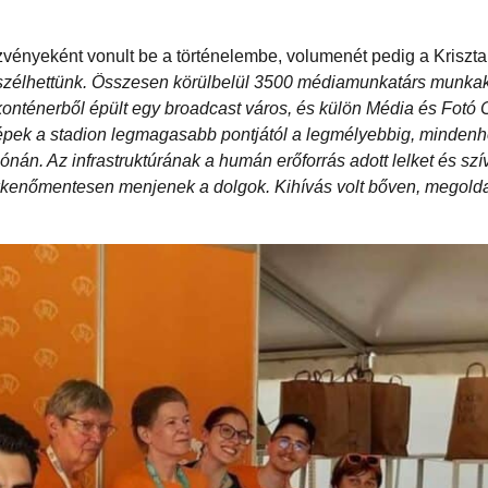
nyeként vonult be a történelembe, volumenét pedig a Kriszta á
eszélhettünk. Összesen körülbelül 3500 médiamunkatárs munka
ténerből épült egy broadcast város, és külön Média és Fotó Cen
pek a stadion legmagasabb pontjától a legmélyebbig, mindenho
ónán. Az infrastruktúrának a humán erőforrás adott lelket és szí
ökkenőmentesen menjenek a dolgok. Kihívás volt bőven, megolda