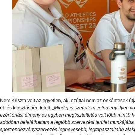
Nem Kriszta volt az egyetlen, aki ezúttal nem az önkéntesek ú
el- és kiosztásáért felelt.
„Mindig is szerettem volna egy ilyen
ezért óriási élmény és egyben megtiszteltetés volt több mint 9 
adódóan beleláthattam a legtöbb szervezési terület munkájába
sportrendezvényszervezés legnevesebb, legtapasztaltabb alakjai