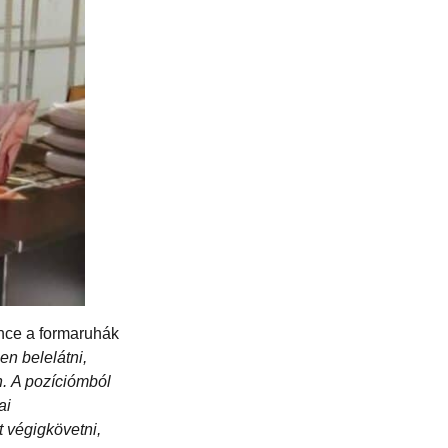
ence a formaruhák
n belelátni,
.
A pozíciómból
ai
t végigkövetni,