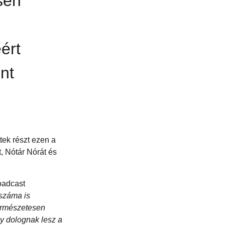
sén
ért
nt
tek részt ezen a
, Nótár Nórát és
oadcast
 száma is
Természetesen
gy dolognak lesz a