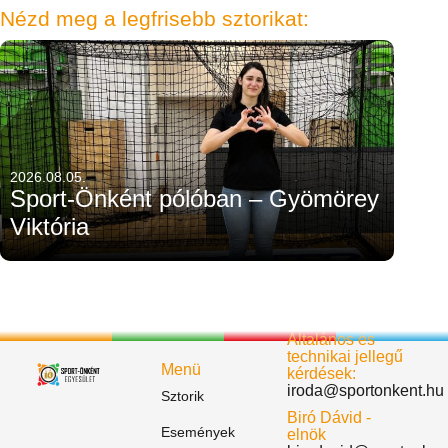
Nézd meg a legfrisebb sztorikat:
2026.08.05.
Sport-Önként pólóban – Gyömörey
Viktória
Általános és
technikai jellegű
Menü
kérdések:
iroda@sportonkent.hu
Sztorik
Biró Dávid -
Események
elnök