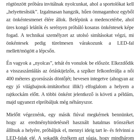
rögtönzött próbára invitálnak nyolcunkat, ahol a sportolókat kell
„helyettesítsük”. Izgalmasan hangzik, hűen önmagamhoz egyből
az önkéntesmenet élére állok. Belépünk a medencetérbe, ahol
üres kongó lelátók és serényen próbáló kosaras önkéntesek képe
fogad. A technikai személyzet az utolsó simításokat végzi, mi
önkéntesek pedig türelmesen várakozunk a LED-fal
mellett/mögött a lépcsőn.
Én vagyok a „nyolcas”, tehát én vonulok be először. Elkezdődik
a visszaszámlálás az óriáskijelzőn, a szpíker felkonferálja a női
400 méteres gyorsúszás döntőjét; hevesen integetve (ahogyan az
egy jó világbajnok-imitátorhoz illik!) elfoglalom a helyem a
rajtkockám előtt. A többi önként jelentkező is követi a példám,
majd ugyanezt elpróbáljuk még néhányszor.
Mielőtt végeznénk, egy másik fiúval megkérnek bennünket,
hogy az eredményhirdetésnél használt hatalmas trónszéket
állítsuk a helyére, próbáljuk el, mennyi ideig tart le- és felvinni a
LED-falak elé. A sokadik érzékem azt súgja, hogy mindhárom