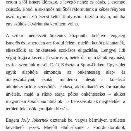
orrom a jól ismert klórszag, a levegő nehéz és párás, a csempe
csúszós. Ebből a sikamlós miliőből ráfordulunk a kékes fényben
úszó, nyomasztó érzést keltő főfolyosóra; tisztára olyan, mintha
egy szűkös akváriumba kerültem volna.
A szűkre méretezett önkéntes központba belépve rengeteg
ismerős és ismeretlen arc fordul felém; mielőtt kettőt pislantanék,
elkezdődik az önkéntesek szokásos eligazítása. Lengyel Ildi
végig fogja a kezem, jó szorosan; hetek óta nem láttuk egymást,
csak a szemünk mesél. Deák Kriszta, a Sport-Önként Egyesület
egyik alapítója elmondja az önkéntesség alap- és
aranyszabályait, ezután mindenki túlesik a kötelező
adminisztráción: szerződés leadása, akkreditáció és formaruha
átvétele, majd a rikító sárga pólós önkénteseket – akiket
magamban
kanárinak
titulálok – a beosztásuknak megfelelően a
területi felelősök gondjaira bízzák.
Engem
Jolly Jokernek
osztanak be, vagyis bármilyen területen
bevethető leszek. Mielőtt elbúcsúzunk a koordinátoroktól,