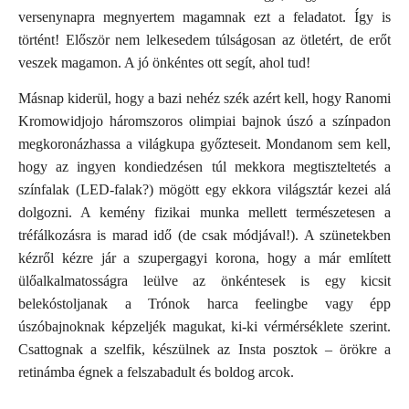
versenynapra megnyertem magamnak ezt a feladatot. Így is
történt! Először nem lelkesedem túlságosan az ötletért, de erőt
veszek magamon. A jó önkéntes ott segít, ahol tud!
Másnap kiderül, hogy a bazi nehéz szék azért kell, hogy Ranomi
Kromowidjojo háromszoros olimpiai bajnok úszó a színpadon
megkoronázhassa a világkupa győzteseit. Mondanom sem kell,
hogy az ingyen kondiedzésen túl mekkora megtiszteltetés a
színfalak (LED-falak?) mögött egy ekkora világsztár kezei alá
dolgozni. A kemény fizikai munka mellett természetesen a
tréfálkozásra is marad idő (de csak módjával!). A szünetekben
kézről kézre jár a szupergagyi korona, hogy a már említett
ülőalkalmatosságra leülve az önkéntesek is egy kicsit
belekóstoljanak a Trónok harca feelingbe vagy épp
úszóbajnoknak képzeljék magukat, ki-ki vérmérséklete szerint.
Csattognak a szelfik, készülnek az Insta posztok – örökre a
retinámba égnek a felszabadult és boldog arcok.