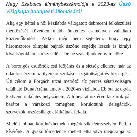
Nagy Szabolcs élménybeszámolója a 2023-as
Úszó
Világkupa budapesti állomásáról
Alig egy héttel a női kézilabda válogatott debreceni felkészülési
mérkőzését követően újabb önkéntes eseményen vállaltam
közreműködést. Akkor még nem sejtettem, hogy egy
háromszoros olimpiai bajnok úszónő segédje leszek és királyi
kiváltságokban is részesülök. De ne szaladjunk ennyire előre.
A borongós csütörtök esti időjárás és a sietség ellenére már az
odaúton érzem az ilyenkor szokásos izgatottságot és bizsergést.
Úti célom a Forgách utcai metrótól tíz perces sétatávolságra
található Duna Aréna, amely a 2020-as vízilabda Eb óta az egyik
kedvenc önkéntes helyszínem. A főbejárathoz érve kiszúrok pár
barátot a várakozó tömegben, kör
ülöttünk delegációk,
szervezők, úszócsillagok járkálnak fel-alá.
Mielőtt jobban körülnézhetnék, megérkezik Petrezselyem Peti, a
kísérőnk. A gyakorlómedence mellett elhaladva megcsapja az