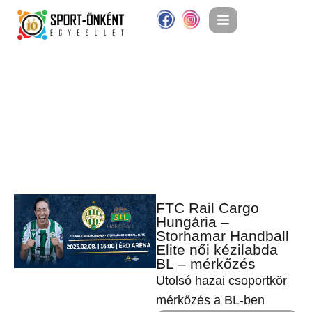
FTC Rail Cargo
Hungária –
Storhamar Handball
Elite női kézilabda
BL – mérkőzés
Utolsó hazai csoportkör
mérkőzés a BL-ben