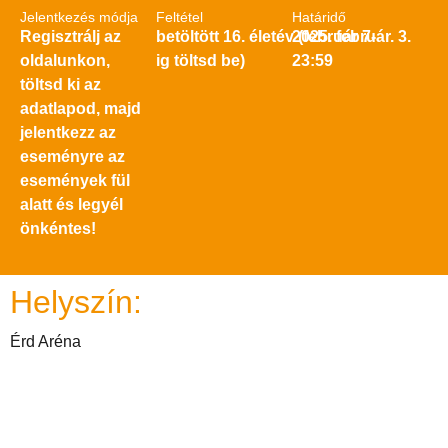
Jelentkezés módja
Feltétel
Határidő
Regisztrálj az
betöltött 16. életév (február 7-
2025. február. 3.
oldalunkon,
ig töltsd be)
23:59
töltsd ki az
adatlapod, majd
jelentkezz az
eseményre az
események fül
alatt és legyél
önkéntes!
Helyszín:
Érd Aréna