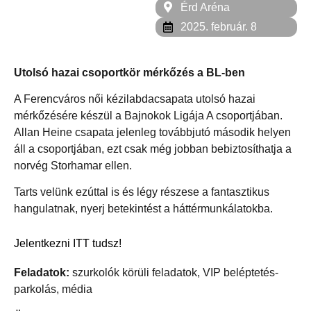
Érd Aréna
2025. február. 8
Utolsó hazai csoportkör mérkőzés a BL-ben
A Ferencváros női kézilabdacsapata utolsó hazai
mérkőzésére készül a Bajnokok Ligája A csoportjában.
Allan Heine csapata jelenleg továbbjutó második helyen
áll a csoportjában, ezt csak még jobban bebiztosíthatja a
norvég Storhamar ellen.
Tarts velünk ezúttal is és légy részese a fantasztikus
hangulatnak, nyerj betekintést a háttérmunkálatokba.
Jelentkezni ITT tudsz!
Feladatok:
szurkolók körüli feladatok, VIP beléptetés-
parkolás, média