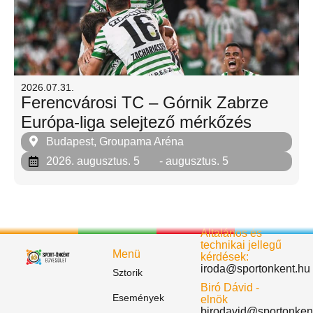
2026.07.31.
Ferencvárosi TC – Górnik Zabrze
Európa-liga selejtező mérkőzés
Budapest, Groupama Aréna
2026. augusztus. 5
- augusztus. 5
Általános és
technikai jellegű
Menü
kérdések:
iroda@sportonkent.hu
Sztorik
Biró Dávid -
Események
elnök
birodavid@sportonken