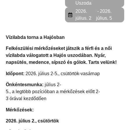
Uszoda
2026.
- 2026.
július. 2
július. 5
Vízilabda torna a Hajósban
Felkészülési mérkőzéseket játszik a férfi és a női
vízilabda válogatott a Hajós uszodában. Nyár,
napsütés, medence, sípszó és gólok. Tarts velünk!
Időpont:
2026. július 2-5., csütörtök-vasárnap
Önkéntesmunka:
július 2-
5., a legtöbb pozícióban a mérkőzések előtt 2-
3 órával kezdődően
Mérkőzések:
2026. július 2., csütörtök