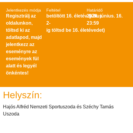
Jelentkezés módja
Feltétel
Határidő
Regisztrálj az
betöltött 16. életév (július
2026. június. 16.
oldalunkon,
2-
23:59
töltsd ki az
ig töltsd be 16. életévedet)
adatlapod, majd
jelentkezz az
eseményre az
események fül
alatt és legyél
önkéntes!
Helyszín:
Hajós Alfréd Nemzeti Sportuszoda és Széchy Tamás
Uszoda