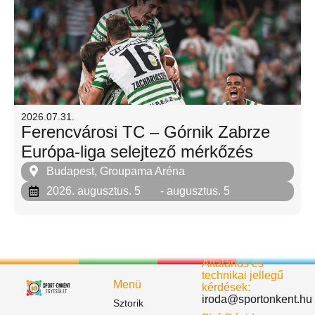
2026.07.31.
Ferencvárosi TC – Górnik Zabrze
Európa-liga selejtező mérkőzés
Budapest, Groupama Aréna
2026. augusztus. 5
- augusztus. 5
Általános és
technikai jellegű
Menü
kérdések:
iroda@sportonkent.hu
Sztorik