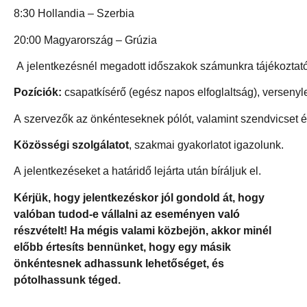
8:30 Hollandia – Szerbia
20:00 Magyarország – Grúzia
A jelentkezésnél megadott időszakok számunkra tájékoztató
Pozíciók:
csapatkísérő (egész napos elfoglaltság), versenyle
A szervezők az önkénteseknek pólót, valamint szendvicset é
Közösségi szolgálatot
, szakmai gyakorlatot igazolunk.
A jelentkezéseket a határidő lejárta után bíráljuk el.
Kérjük, hogy jelentkezéskor jól gondold át, hogy
valóban tudod-e vállalni az eseményen való
részvételt! Ha mégis valami közbejön, akkor minél
előbb értesíts bennünket, hogy egy másik
önkéntesnek adhassunk lehetőséget, és
pótolhassunk téged.