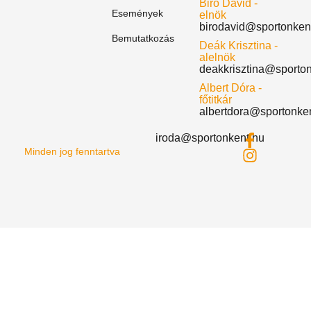
Biró Dávid -
Események
elnök
birodavid@sportonken
Bemutatkozás
Deák Krisztina -
alelnök
deakkrisztina@sporto
Albert Dóra -
főtitkár
albertdora@sportonke
iroda@sportonkent.hu
Minden jog fenntartva