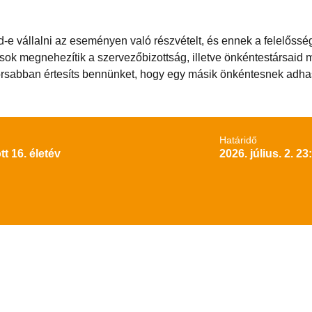
od-e vállalni az eseményen való részvételt, és ennek a felelős
sok megnehezítik a szervezőbizottság, illetve önkéntestársaid
orsabban értesíts bennünket, hogy egy másik önkéntesnek adha
Határidő
tt 16. életév
2026. július. 2. 23