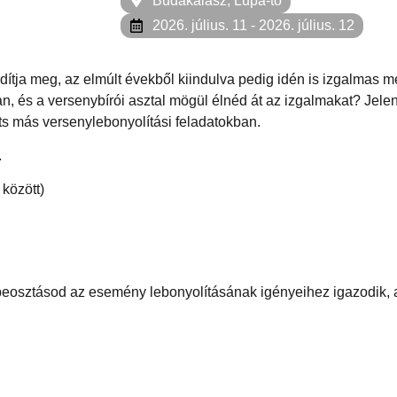
Budakalász, Lupa-tó
2026. július. 11
- 2026. július. 12
ítja meg, az elmúlt évekből kiindulva pedig idén is izgalmas mé
an, és a versenybírói asztal mögül élnéd át az izgalmakat? Jel
íts más versenylebonyolítási feladatokban.
.
között)
s beosztásod az esemény lebonyolításának igényeihez igazodik,