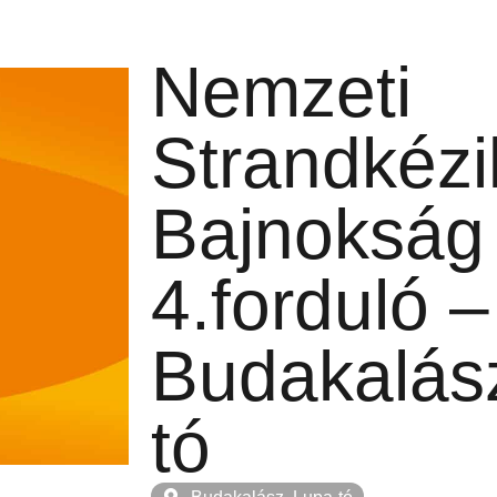
Nemzeti
Strandkézi
Bajnokság
4.forduló –
Budakalás
tó