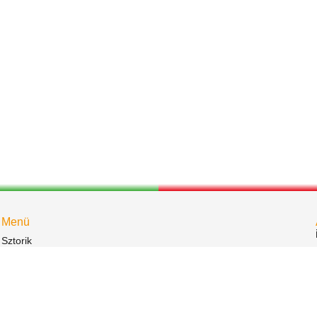
Menü
Sztorik
Események
Bemutatkozás