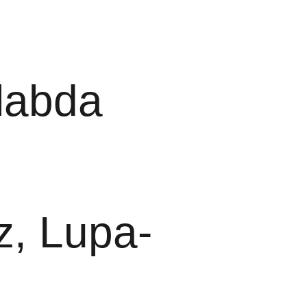
labda
z, Lupa-