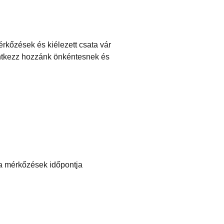
rkőzések és kiélezett csata vár
entkezz hozzánk önkéntesnek és
 a mérkőzések időpontja