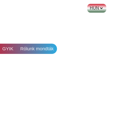
HUN
GYIK
Rólunk mondták