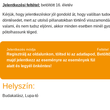
Jelentkezési feltétel:
betöltött 16. életév
Kérjük, hogy jelentkezéskor jól gondold át, hogy valóban tud
döntésedet, mert az utolsó pillanatokban történő visszamondá
valami, és nem tudsz eljönni, akkor minden esetben minél gy
pótolhassunk téged.
Jelentkezés módja
Feltétel
Regisztrálj az oldalunkon, töltsd ki az adatlapod,
Betöltö
majd jelentkezz az eseményre az események fül
alatt és legyél önkéntes!
Helyszín:
Budakalász, Lupa-tó