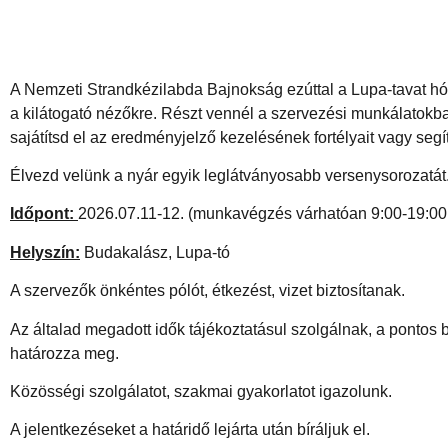
A Nemzeti Strandkézilabda Bajnokság ezúttal a Lupa-tavat hód
a kilátogató nézőkre. Részt vennél a szervezési munkálatokb
sajátítsd el az eredményjelző kezelésének fortélyait vagy seg
Élvezd velünk a nyár egyik leglátványosabb versenysorozatát
Időpont:
2026.07.11-12. (munkavégzés várhatóan 9:00-19:00 
Helyszín:
Budakalász, Lupa-tó
A szervezők önkéntes pólót, étkezést, vizet biztosítanak.
Az általad megadott idők tájékoztatásul szolgálnak, a ponto
határozza meg.
Közösségi szolgálatot, szakmai gyakorlatot igazolunk.
A jelentkezéseket a határidő lejárta után bíráljuk el.