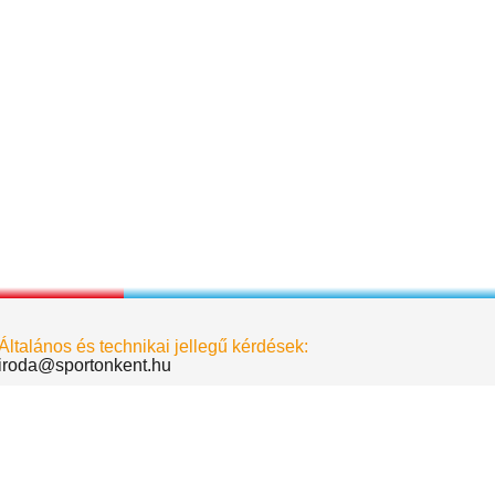
Általános és technikai jellegű kérdések:
iroda@sportonkent.hu
Biró Dávid - elnök
birodavid@sportonkent.hu
Deák Krisztina - alelnök
deakkrisztina@sportonkent.hu
Albert Dóra - főtitkár