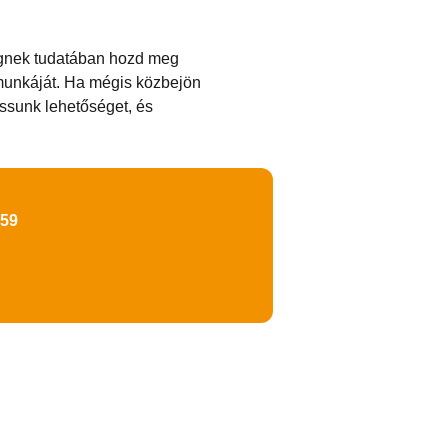
ségnek tudatában hozd meg
 munkáját. Ha mégis közbejön
ssunk lehetőséget, és
:59