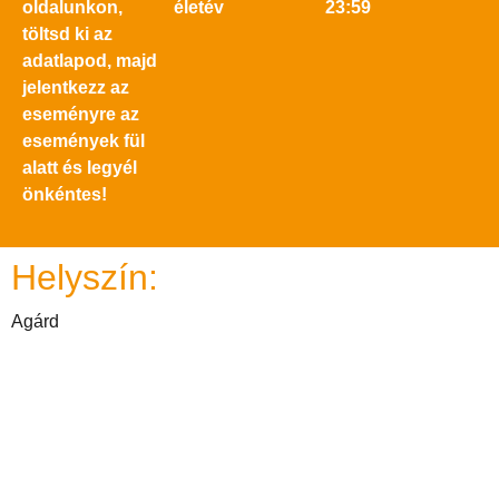
oldalunkon,
életév
23:59
töltsd ki az
adatlapod, majd
jelentkezz az
eseményre az
események fül
alatt és legyél
önkéntes!
Helyszín:
Agárd