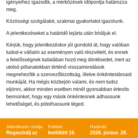
igényeihez igazodik, a mérkőzések időpontja határozza
meg.
Közösségi szolgálatot, szakmai gyakorlatot igazolunk.
A jelentkezéseket a határidő lejárta után bíráljuk el.
Kérjük, hogy jelentkezéskor jól gondold át, hogy valóban
tudod-e vállalni az eseményen való részvételt, és ennek
a felelősségnek tudatában hozd meg döntésedet, mert az
utolsó pillanatokban történő visszamondások
megnehezítik a szervezőbizottság, illetve önkéntestársaid
munkáját. Ha mégis közbejön valami, és nem tudsz
eljönni, akkor minden esetben minél gyorsabban értesíts
bennünket, hogy egy másik önkéntesnek adhassunk
lehetőséget, és pótolhassunk téged.
Jelentkezés módja
Feltétel
Határidő
Regisztrálj az
betöltött 16.
2026. június. 28.