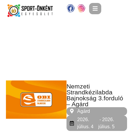
Nemzeti
Strandkézilabda
Bajnokság 3.forduló
– Agárd
Agárd
2026.
- 2026.
július. 4
július. 5