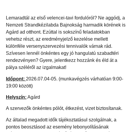
Lemaradtál az első velencei-tavi fordulóról? Ne aggódj, a
Nemzeti Strandkézilabda Bajnokság harmadik körének is
Agárd ad otthont. Ezúttal is sokszínű feladatokban
vehetsz részt, az eredményjelző kezelése mellett
különféle versenyszervezési tennivalók várnak rád.
Szívesen lennél önkéntes egy jó hangulatú szabadtéri
rendezvényen? Gyere, jelentkezz hozzánk és éld át a
pálya széléről az izgalmakat!
Időpont:
2026.07.04-05. (munkavégzés várhatóan 9:00-
19:00 között)
Helyszín:
Agárd
A szervezők önkéntes pólót, étkezést, vizet biztosítanak.
Az általad megadott idők tájékoztatásul szolgálnak, a
pontos beosztásod az esemény lebonyolításának