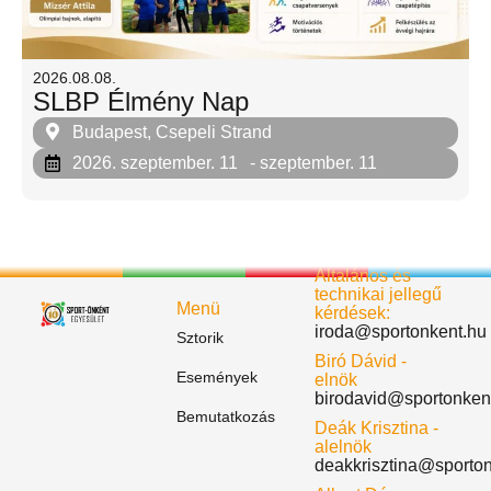
2026.08.08.
SLBP Élmény Nap
Budapest, Csepeli Strand
2026. szeptember. 11
- szeptember. 11
Általános és
technikai jellegű
Menü
kérdések:
iroda@sportonkent.hu
Sztorik
Biró Dávid -
Események
elnök
birodavid@sportonken
Bemutatkozás
Deák Krisztina -
alelnök
deakkrisztina@sporto