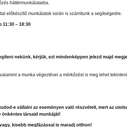
őzés háttérmunkálataiba.
ttal előkészítő munkálatok során is számítunk a segítségedre.
 11:30 – 18:30
íteni nekünk, kérjük, ezt mindenképpen jelezd majd megj
 valamint a munka végeztével a mérkőzést is meg lehet tekinteni
tudod-e vállalni az eseményen való részvételt, mert az utols
e önkéntes társaid munkáját!
vagy, kisebb megfázással is maradj otthon!