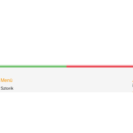
Menü
Sztorik
Események
Bemutatkozás