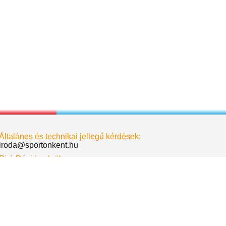
Általános és technikai jellegű kérdések:
iroda@sportonkent.hu
Biró Dávid - elnök
birodavid@sportonkent.hu
Deák Krisztina - alelnök
deakkrisztina@sportonkent.hu
Albert Dóra - főtitkár
albertdora@sportonkent.hu