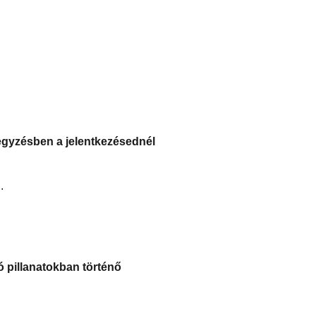
egyzésben a jelentkezésednél
.
ó pillanatokban történő