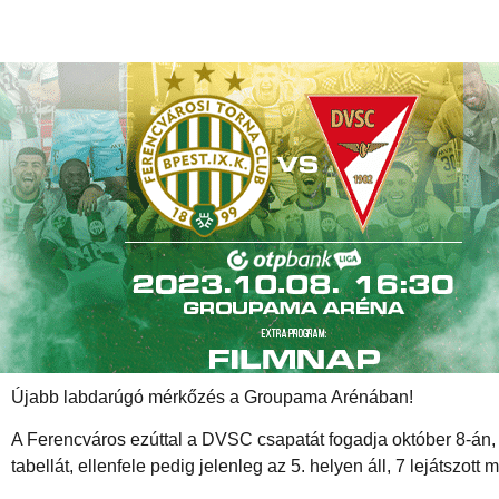
Újabb labdarúgó mérkőzés a Groupama Arénában!
A Ferencváros ezúttal a DVSC csapatát fogadja október 8-án, v
tabellát, ellenfele pedig jelenleg az 5. helyen áll, 7 lejátszott