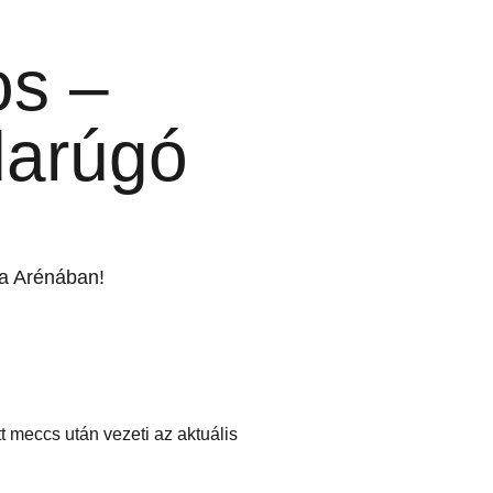
os –
arúgó
a Arénában!
t meccs után vezeti az aktuális