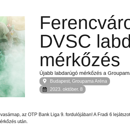
Ferencvár
DVSC labd
mérkőzés
Újabb labdarúgó mérkőzés a Groupam
Budapest, Groupama Aréna
2023. október. 8
asárnap, az OTP Bank Liga 9. fordulójában! A Fradi 6 lejátszot
 mérkőzés után.