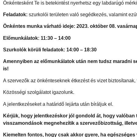
Önkéntesként Te is betekintést nyerhetsz egy labdarúgó mérk
Feladatok:
szurkolói területen való segédkezés, valamint ezú
Önkéntes munka várható ideje: 2023. október 08. vasárnap
Előmunkálatok: 11:30 – 14:00
Szurkolók körüli feladatok: 14:00 – 18:30
Amennyiben az előmunkálatok után nem tudsz maradni seg
is!
A szervezők az önkénteseknek étkezést és vizet biztosítanak,
Közösségi szolgálatot igazolunk.
A jelentkezéseket a határidő lejárta után bíráljuk el.
Kérjük, hogy jelentkezéskor jól gondold át, hogy valóban 
visszamondások megnehezítik a szervezőbizottság, illetv
Kiemelten fontos, hogy csak akkor gyere, ha egészséges 