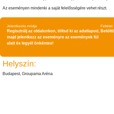
Az eseményen mindenki a saját felelősségére vehet részt.
Jelentkezés módja
Feltétel
Regisztrálj az oldalunkon, töltsd ki az adatlapod,
Betöltö
majd jelentkezz az eseményre az események fül
alatt és legyél önkéntes!
Helyszín:
Budapest, Groupama Aréna