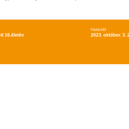
Határidő
tt 16.életév
2023. október. 3. 