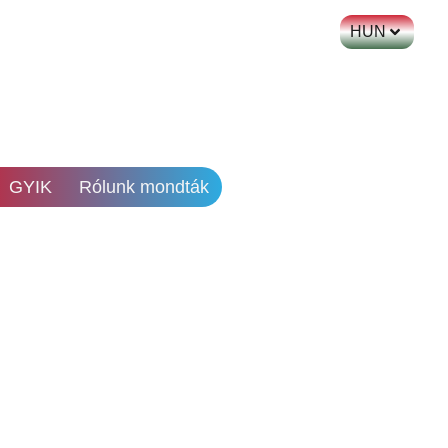
HUN
GYIK
Rólunk mondták