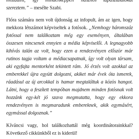
szereztem.”
– mesélte Szabi.
Flóra számára nem volt újdonság az infopult, ám az igen, hogy
mekkora létszámot képviseltek a fotósok.
„Nemhogy háromszáz
fotóssal nem találkoztam még egy eseményen, általában
összesen nincsenek ennyien a média képviselői. A legnagyobb
kihívás talán az volt, hogy ezen a rendezvényen először már
rutinos tagja voltam a médiacsapatnak, így volt olyan társam,
aki egyfajta mentorként tekintett rám. Jó érzés volt azokkal az
emberekkel újra együtt dolgozni, akiket már évek óta ismerek,
ráadásul az új arcokkal is hamar megtaláltuk a közös hangot.
Látni, hogy a feszített tempóban majdnem minden fotósnak volt
hozzánk egy-két jó szava megmutatta, hogy egy ekkora
rendezvényen is megmaradunk embereknek, akik egymásért,
egymással dolgoznak.”
Kíváncsi vagy, hol találkozhattál még koordinátorainkkal?
Következő cikkünkből ez is kiderül!