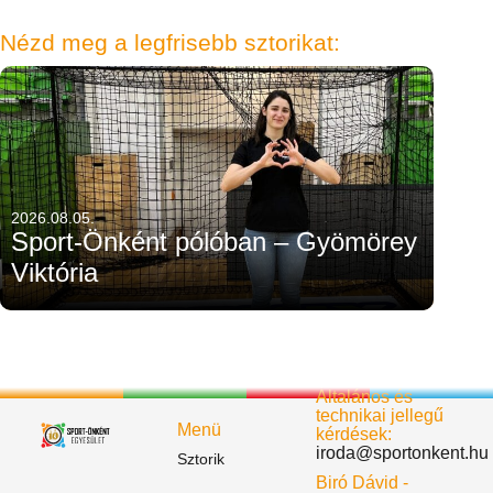
Nézd meg a legfrisebb sztorikat:
2026.08.05.
Sport-Önként pólóban – Gyömörey
Viktória
Általános és
technikai jellegű
Menü
kérdések:
iroda@sportonkent.hu
Sztorik
Biró Dávid -