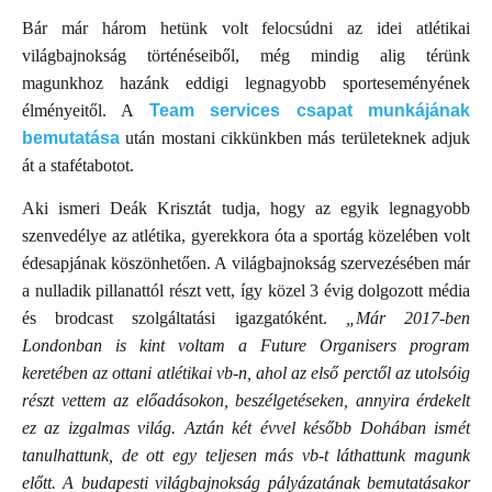
Bár már három hetünk volt felocsúdni az idei atlétikai
világbajnokság történéseiből, még mindig alig térünk
magunkhoz hazánk eddigi legnagyobb sporteseményének
élményeitől. A
Team services csapat munkájának
bemutatása
után mostani cikkünkben más területeknek adjuk
át a stafétabotot.
Aki ismeri Deák Krisztát tudja, hogy az egyik legnagyobb
szenvedélye az atlétika, gyerekkora óta a sportág közelében volt
édesapjának köszönhetően. A világbajnokság szervezésében már
a nulladik pillanattól részt vett, így közel 3 évig dolgozott média
és brodcast szolgáltatási igazgatóként.
„Már 2017-ben
Londonban is kint voltam a Future Organisers program
keretében az ottani atlétikai vb-n, ahol az első perctől az utolsóig
részt vettem az előadásokon, beszélgetéseken, annyira érdekelt
ez az izgalmas világ. Aztán két évvel később Dohában ismét
tanulhattunk, de ott egy teljesen más vb-t láthattunk magunk
előtt. A budapesti világbajnokság pályázatának bemutatásakor