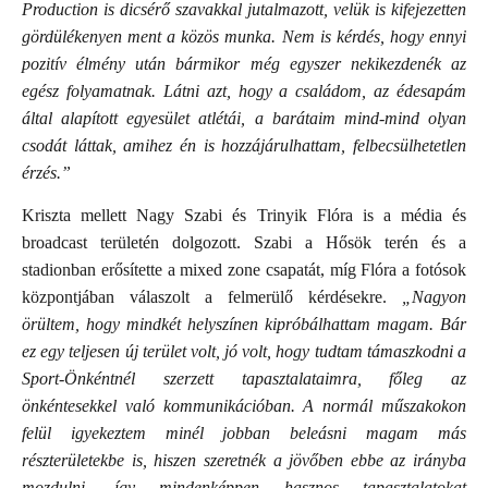
Production is dicsérő szavakkal jutalmazott, velük is kifejezetten
gördülékenyen ment a közös munka. Nem is kérdés, hogy ennyi
pozitív élmény után bármikor még egyszer nekikezdenék az
egész folyamatnak. Látni azt, hogy a családom, az édesapám
által alapított egyesület atlétái, a barátaim mind-mind olyan
csodát láttak, amihez én is hozzájárulhattam, felbecsülhetetlen
érzés.”
Kriszta mellett Nagy Szabi és Trinyik Flóra is a média és
broadcast területén dolgozott. Szabi a Hősök terén és a
stadionban erősítette a mixed zone csapatát, míg Flóra a fotósok
központjában válaszolt a felmerülő kérdésekre.
„Nagyon
örültem, hogy mindkét helyszínen kipróbálhattam magam. Bár
ez egy teljesen új terület volt, jó volt, hogy tudtam támaszkodni a
Sport-Önkéntnél szerzett tapasztalataimra, főleg az
önkéntesekkel való kommunikációban. A normál műszakokon
felül igyekeztem minél jobban beleásni magam más
részterületekbe is, hiszen szeretnék a jövőben ebbe az irányba
mozdulni, így mindenképpen hasznos tapasztalatokat