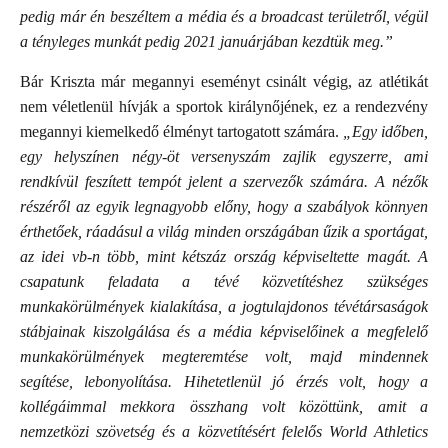
pedig már én beszéltem a média és a broadcast területről, végül
a tényleges munkát pedig 2021 januárjában kezdtük meg.”
Bár Kriszta már megannyi eseményt csinált végig, az atlétikát
nem véletlenül hívják a sportok királynőjének, ez a rendezvény
megannyi kiemelkedő élményt tartogatott számára.
„Egy időben,
egy helyszínen négy-öt versenyszám zajlik egyszerre, ami
rendkívül feszített tempót jelent a szervezők számára. A nézők
részéről az egyik legnagyobb előny, hogy a szabályok könnyen
érthetőek, ráadásul a világ minden országában űzik a sportágat,
az idei vb-n több, mint kétszáz ország képviseltette magát. A
csapatunk feladata a tévé közvetítéshez szükséges
munkakörülmények kialakítása, a jogtulajdonos tévétársaságok
stábjainak kiszolgálása és a média képviselőinek a megfelelő
munkakörülmények megteremtése volt, majd mindennek
segítése, lebonyolítása. Hihetetlenül jó érzés volt, hogy a
kollégáimmal mekkora összhang volt közöttünk, amit a
nemzetközi szövetség és a közvetítésért felelős World Athletics