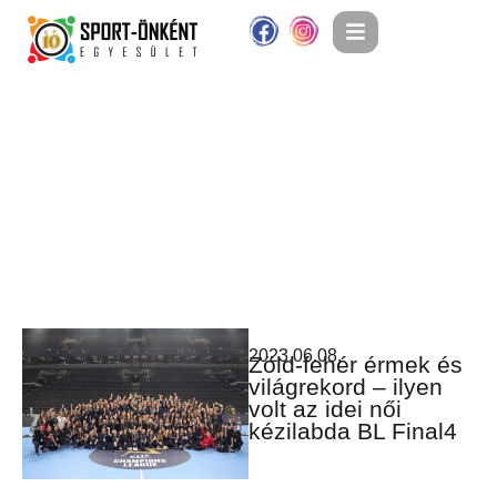
2023.06.08.
Zöld-fehér érmek és
világrekord – ilyen
volt az idei női
kézilabda BL Final4