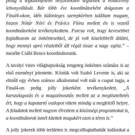
pedig a legkülönfélébb helyzetekben segítették a rendezvény
lebonyolítását. Bár több éve koordinátorként dolgozom a
Final4-okon, idén különleges szerepkörben találtam magam,
hiszen Nótár Nóri és Právics Flóra mellett én is vezető
koordinátorként tevékenykedtem. Furcsa volt, hogy kevesebbet
foglalkozom az önkéntesekkel, de jó volt közelebbről átlátni,
hogy mennyi apró részletből áll végül össze a nagy egész.”
–
mesélte Csábi Bence koordinátorunk.
A tavalyi vizes világbajnokság rengeteg önkéntes számára is az
első eseményt jelentette. Köztük volt Szabó Levente is, aki az
elmúlt egy évben számos alkalommal volt már a csapat tagja, a
Final4-on pedig jolly jokerként tevékenykedett.
„A
karszalagozás és a magazinosztás mellett az a megtiszteltetés
ért, hogy a kupatartó oszlopot vittem mindig a megfelelő helyre.
A feladatok mellett nagyon élveztem a közösségi programokat is,
a koordinátorok ismét kitettek magukért ezen a téren is.”
A jolly jokerek több területen is megcsillogtathatták tudásukat a