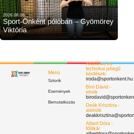
2026.08.05.
Sport-Önként pólóban – Gyömörey
Viktória
Általános és
technikai jellegű
Menü
kérdések:
iroda@sportonkent.hu
Sztorik
Biró Dávid -
Események
elnök
birodavid@sportonken
Bemutatkozás
Deák Krisztina -
alelnök
deakkrisztina@sporto
Albert Dóra -
főtitkár
albertdora@sportonke