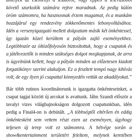
követő szurkolók számára rejtve maradnak. Az pedig külön
öröm számomra, ha hasznosnak érzem magamat, és a munkám
hozzájárul egy rendezvény zökkenőmentes lebonyolításához.
Idén a versenyigazgató mellett dolgoztam másik két önkéntessel,
így igazán közel kerültem a pályán zajló eseményekhez.
Legtöbbször az öltözőfolyosón biztosítottuk, hogy a csapatok és
a játékvezetők is minden szükséges dolgot megkapjanak, de arra
is ügyelnünk kellett, hogy a pályán minden az előzetesen kiadott
forgatókönyv szerint alakuljon. Ez a feszített tempó nagy kihívás
volt, de egy ilyen jó csapattal könnyedén vettük az akadályokat.”
Bár több rutinos koordinátorunk is igazgatta önkénteseinket, a
csapat tagjai között új arcokat is avattunk. Jáhn Szandi először a
tavalyi vizes világbajnokságon dolgozott csapatunkban, idén
pedig a Final4-on is debütált.
„A többségtől eltérően én eddig
önkéntesként sem vettem részt ezen az eseményen, úgyhogy
teljesen új terep volt ez számomra. A hétvége során a
show&entertainment területért feleltem, melynek keretében