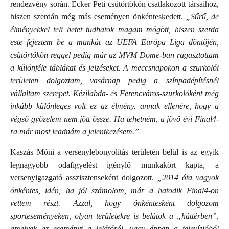
rendezvény során. Ecker Peti csütörtökön csatlakozott társaihoz,
hiszen szerdán még más eseményen önkénteskedett.
„Sűrű, de
élményekkel teli hetet tudhatok magam mögött, hiszen szerda
este fejeztem be a munkát az UEFA Európa Liga döntőjén,
csütörtökön reggel pedig már az MVM Dome-ban ragasztottam
a különféle táblákat és jelzéseket. A meccsnapokon a szurkolói
területen dolgoztam, vasárnap pedig a színpadépítésnél
vállaltam szerepet. Kézilabda- és Ferencváros-szurkolóként még
inkább különleges volt ez az élmény, annak ellenére, hogy a
végső győzelem nem jött össze. Ha tehetném, a jövő évi Final4-
ra már most leadnám a jelentkezésem.”
Kaszás Móni a versenylebonyolítás területén belül is az egyik
legnagyobb odafigyelést igénylő munkakört kapta, a
versenyigazgató asszisztenseként dolgozott.
„2014 óta vagyok
önkéntes, idén, ha jól számolom, már a hatodik Final4-on
vettem részt. Azzal, hogy önkéntesként dolgozom
sporteseményeken, olyan területekre is belátok a „háttérben”,
amelyek az eseményt a lelátóról, vagy éppen a televízióból