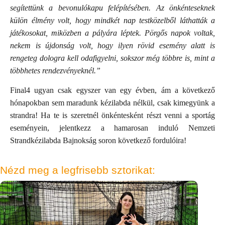
segítettünk a bevonulókapu felépítésében. Az önkénteseknek
külön élmény volt, hogy mindkét nap testközelből láthatták a
játékosokat, miközben a pályára léptek. Pörgős napok voltak,
nekem is újdonság volt, hogy ilyen rövid esemény alatt is
rengeteg dologra kell odafigyelni, sokszor még többre is, mint a
többhetes rendezvényeknél.”
Final4 ugyan csak egyszer van egy évben, ám a következő
hónapokban sem maradunk kézilabda nélkül, csak kimegyünk a
strandra! Ha te is szeretnél önkéntesként részt venni a sportág
eseményein, jelentkezz a hamarosan induló Nemzeti
Strandkézilabda Bajnokság soron következő fordulóira!
Nézd meg a legfrisebb sztorikat: