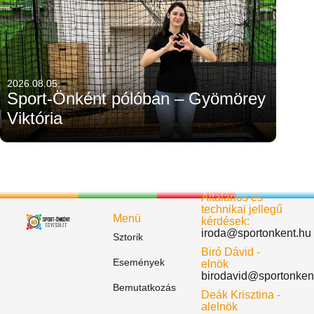
2026.08.05.
Sport-Önként pólóban – Gyömörey
Viktória
Általános és
technikai jellegű
Menü
kérdések:
iroda@sportonkent.hu
Sztorik
Biró Dávid -
Események
elnök
birodavid@sportonken
Bemutatkozás
Deák Krisztina -
alelnök