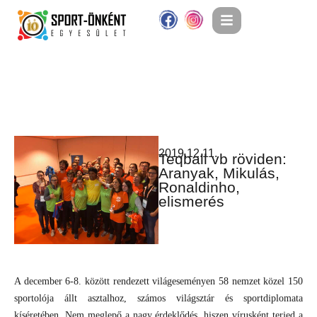
2019.12.11.
Teqball vb röviden:
Aranyak, Mikulás,
Ronaldinho,
elismerés
A december 6-8. között rendezett világeseményen 58 nemzet közel 150
sportolója állt asztalhoz, számos világsztár és sportdiplomata
kíséretében. Nem meglepő a nagy érdeklődés, hiszen vírusként terjed a