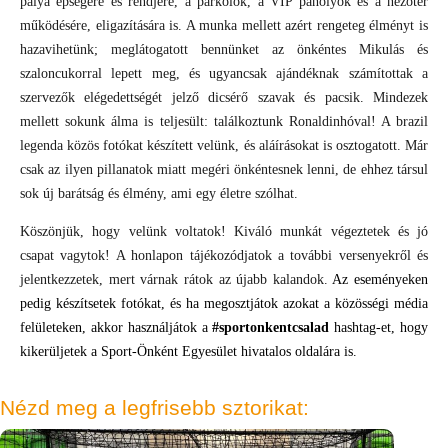
pálya épségére és rendjére, a parkolók, a VIP páholyok és a nézőtér
működésére, eligazítására is. A munka mellett azért rengeteg élményt is
hazavihetünk; meglátogatott bennünket az önkéntes Mikulás és
szaloncukorral lepett meg, és ugyancsak ajándéknak számítottak a
szervezők elégedettségét jelző dicsérő szavak és pacsik. Mindezek
mellett sokunk álma is teljesült: találkoztunk Ronaldinhóval! A brazil
legenda közös fotókat készített velünk, és aláírásokat is osztogatott. Már
csak az ilyen pillanatok miatt megéri önkéntesnek lenni, de ehhez társul
sok új barátság és élmény, ami egy életre szólhat.
Köszönjük, hogy velünk voltatok! Kiváló munkát végeztetek és jó
csapat vagytok! A honlapon tájékozódjatok a további versenyekről és
jelentkezzetek, mert várnak rátok az újabb kalandok.
Az eseményeken
pedig készítsetek fotókat, és ha megosztjátok azokat a közösségi média
felületeken, akkor használjátok a
#sportonkentcsalad
hashtag-et, hogy
kikerüljetek a Sport-Önként Egyesület hivatalos oldalára is.
Nézd meg a legfrisebb sztorikat: