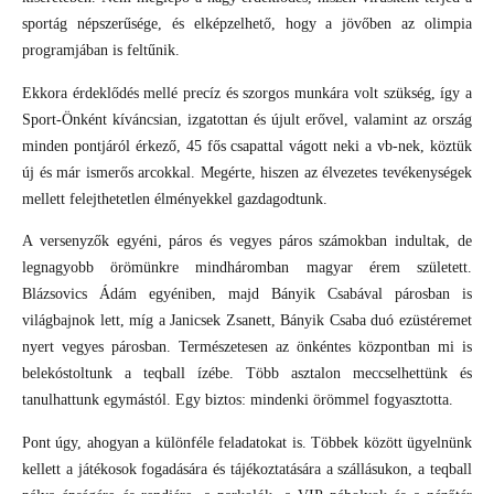
sportág népszerűsége, és elképzelhető, hogy a jövőben az olimpia
programjában is feltűnik.
Ekkora érdeklődés mellé precíz és szorgos munkára volt szükség, így a
Sport-Önként kíváncsian, izgatottan és újult erővel, valamint az ország
minden pontjáról érkező, 45 fős csapattal vágott neki a vb-nek, köztük
új és már ismerős arcokkal. Megérte, hiszen az élvezetes tevékenységek
mellett felejthetetlen élményekkel gazdagodtunk.
A versenyzők egyéni, páros és vegyes páros számokban indultak, de
legnagyobb örömünkre mindháromban magyar érem született.
Blázsovics Ádám egyéniben, majd Bányik Csabával párosban is
világbajnok lett, míg a Janicsek Zsanett, Bányik Csaba duó ezüstéremet
nyert vegyes párosban. Természetesen az önkéntes központban mi is
belekóstoltunk a teqball ízébe. Több asztalon meccselhettünk és
tanulhattunk egymástól. Egy biztos: mindenki örömmel fogyasztotta.
Pont úgy, ahogyan a különféle feladatokat is. Többek között ügyelnünk
kellett a játékosok fogadására és tájékoztatására a szállásukon, a teqball