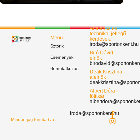
Általános és
technikai jellegű
Menü
kérdések:
iroda@sportonkent.hu
Sztorik
Biró Dávid -
Események
elnök
birodavid@sportonken
Bemutatkozás
Deák Krisztina -
alelnök
deakkrisztina@sporto
Albert Dóra -
főtitkár
albertdora@sportonke
iroda@sportonkent.hu
Minden jog fenntartva