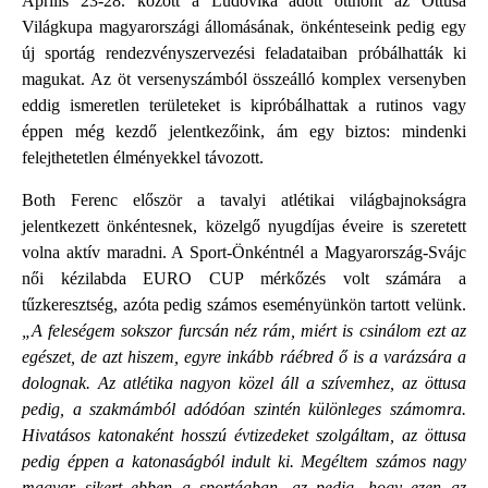
Április 23-28. között a Ludovika adott otthont az Öttusa
Világkupa magyarországi állomásának, önkénteseink pedig egy
új sportág rendezvényszervezési feladataiban próbálhatták ki
magukat. Az öt versenyszámból összeálló komplex versenyben
eddig ismeretlen területeket is kipróbálhattak a rutinos vagy
éppen még kezdő jelentkezőink, ám egy biztos: mindenki
felejthetetlen élményekkel távozott.
Both Ferenc először a tavalyi atlétikai világbajnokságra
jelentkezett önkéntesnek, közelgő nyugdíjas éveire is szeretett
volna aktív maradni. A Sport-Önkéntnél a Magyarország-Svájc
női kézilabda EURO CUP mérkőzés volt számára a
tűzkeresztség, azóta pedig számos eseményünkön tartott velünk.
„A feleségem sokszor furcsán néz rám, miért is csinálom ezt az
egészet, de azt hiszem, egyre inkább ráébred ő is a varázsára a
dolognak. Az atlétika nagyon közel áll a szívemhez, az öttusa
pedig, a szakmámból adódóan szintén különleges számomra.
Hivatásos katonaként hosszú évtizedeket szolgáltam, az öttusa
pedig éppen a katonaságból indult ki. Megéltem számos nagy
magyar sikert ebben a sportágban, az pedig, hogy ezen az