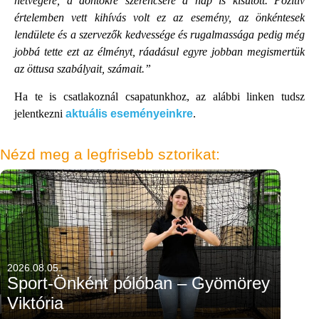
hétvégére, a döntőkre szerencsére a nap is kisütött. Pozitív
értelemben vett kihívás volt ez az esemény, az önkéntesek
lendülete és a szervezők kedvessége és rugalmassága pedig még
jobbá tette ezt az élményt, ráadásul egyre jobban megismertük
az öttusa szabályait, számait.”
Ha te is csatlakoznál csapatunkhoz, az alábbi linken tudsz
jelentkezni
aktuális eseményeinkre
.
Nézd meg a legfrisebb sztorikat:
2026.08.05.
Sport-Önként pólóban – Gyömörey
Viktória