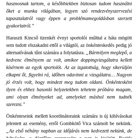
hasznosnak tartom, a későbbiekben biztosan tudom használni
őket a munka világában, legyen szó rendezvényszervezési
tapasztalatról vagy éppen a problémamegoldásban szerzett
gyakorlatról.”
Haraszti Kincső tizenkét évnyi sportolói múlttal a háta mögött
sem tudott elszakadni ettől a világtól, az önkénteskedés pedig jó
alternatívának tűnt számára a folytatásra.
„Bármilyen meglepő, a
kedvenc élményem az volt, amikor doppingvizsgálatra kellett
kísérnem az egyik sportolót. Az az izgatottság, hogy sikerüljön
elkapni őt, figyelni rá, időben odavinni a vizsgálatra… Nagyon
jó érzés volt, hogy mindezt meg tudom oldani. Önkéntesként
ilyen és ehhez hasonló helyzetekben tehetem próbára magam,
ami olyan élményeket ad, amelyeket máshol nem tudnék
szerezni.”
Önkénteseink mellett koordinátoraink számára is új kihívásokat
jelentett az esemény, erről Gombkötő Vica számolt be nekünk.
„Az első néhány napban az időjárás nem kedvezett nekünk, de