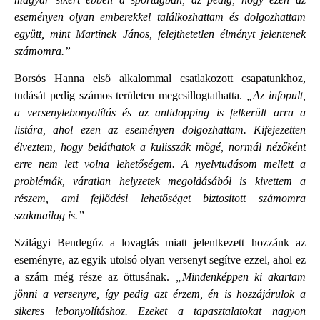
eseményen olyan emberekkel találkozhattam és dolgozhattam
együtt, mint Martinek János, felejthetetlen élményt jelentenek
számomra.”
Borsós Hanna első alkalommal csatlakozott csapatunkhoz,
tudását pedig számos területen megcsillogtathatta.
„Az infopult,
a versenylebonyolítás és az antidopping is felkerült arra a
listára, ahol ezen az eseményen dolgozhattam. Kifejezetten
élveztem, hogy beláthatok a kulisszák mögé, normál nézőként
erre nem lett volna lehetőségem. A nyelvtudásom mellett a
problémák, váratlan helyzetek megoldásából is kivettem a
részem, ami fejlődési lehetőséget biztosított számomra
szakmailag is.”
Szilágyi Bendegúz a lovaglás miatt jelentkezett hozzánk az
eseményre, az egyik utolsó olyan versenyt segítve ezzel, ahol ez
a szám még része az öttusának.
„Mindenképpen ki akartam
jönni a versenyre, így pedig azt érzem, én is hozzájárulok a
sikeres lebonyolításhoz. Ezeket a tapasztalatokat nagyon