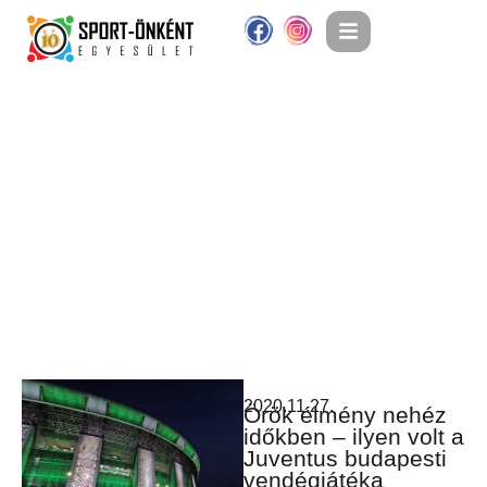
2020.11.27.
Örök élmény nehéz
időkben – ilyen volt a
Juventus budapesti
vendégjátéka