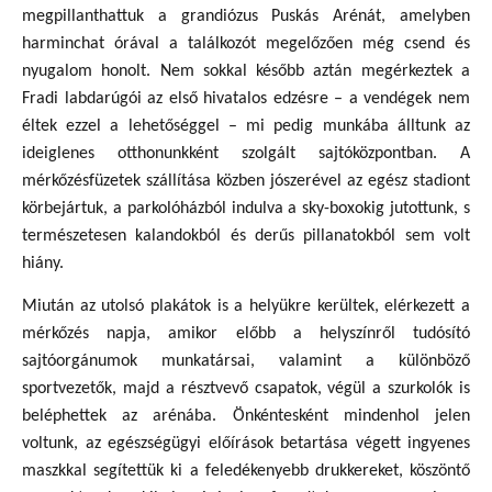
megpillanthattuk a grandiózus Puskás Arénát, amelyben
harminchat órával a találkozót megelőzően még csend és
nyugalom honolt. Nem sokkal később aztán megérkeztek a
Fradi labdarúgói az első hivatalos edzésre – a vendégek nem
éltek ezzel a lehetőséggel – mi pedig munkába álltunk az
ideiglenes otthonunkként szolgált sajtóközpontban. A
mérkőzésfüzetek szállítása közben jószerével az egész stadiont
körbejártuk, a parkolóházból indulva a sky-boxokig jutottunk, s
természetesen kalandokból és derűs pillanatokból sem volt
hiány.
Miután az utolsó plakátok is a helyükre kerültek, elérkezett a
mérkőzés napja, amikor előbb a helyszínről tudósító
sajtóorgánumok munkatársai, valamint a különböző
sportvezetők, majd a résztvevő csapatok, végül a szurkolók is
beléphettek az arénába. Önkéntesként mindenhol jelen
voltunk, az egészségügyi előírások betartása végett ingyenes
maszkkal segítettük ki a feledékenyebb drukkereket, köszöntő