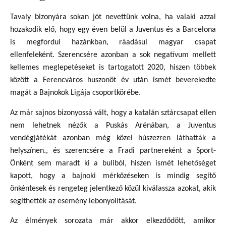
Tavaly bizonyára sokan jót nevettünk volna, ha valaki azzal
hozakodik elő, hogy egy éven belül a Juventus és a Barcelona
is megfordul hazánkban, ráadásul magyar csapat
ellenfeleként. Szerencsére azonban a sok negatívum mellett
kellemes meglepetéseket is tartogatott 2020, hiszen többek
között a Ferencváros huszonöt év után ismét beverekedte
magát a Bajnokok Ligája csoportkörébe.
Az már sajnos bizonyossá vált, hogy a katalán sztárcsapat ellen
nem lehetnek nézők a Puskás Arénában, a Juventus
vendégjátékát azonban még közel húszezren láthatták a
helyszínen., és szerencsére a Fradi partnereként a Sport-
Önként sem maradt ki a buliból, hiszen ismét lehetőséget
kapott, hogy a bajnoki mérkőzéseken is mindig segítő
önkéntesek és rengeteg jelentkező közül kiválassza azokat, akik
segíthették az esemény lebonyolítását.
Az élmények sorozata már akkor elkezdődött, amikor