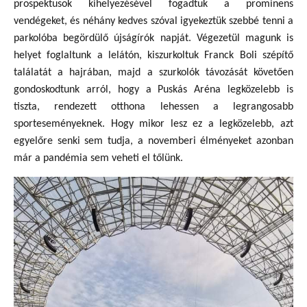
prospektusok kihelyezésével fogadtuk a prominens
vendégeket, és néhány kedves szóval igyekeztük szebbé tenni a
parkolóba begördülő újságírók napját. Végezetül magunk is
helyet foglaltunk a lelátón, kiszurkoltuk Franck Boli szépítő
találatát a hajrában, majd a szurkolók távozását követően
gondoskodtunk arról, hogy a Puskás Aréna legközelebb is
tiszta, rendezett otthona lehessen a legrangosabb
sporteseményeknek. Hogy mikor lesz ez a legközelebb, azt
egyelőre senki sem tudja, a novemberi élményeket azonban
már a pandémia sem veheti el tőlünk.