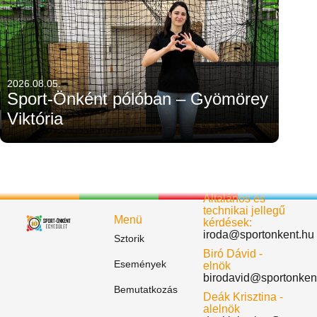
2026.08.05.
Sport-Önként pólóban – Gyömörey
Viktória
Általános és
technikai jellegű
Menü
kérdések:
iroda@sportonkent.hu
Sztorik
Biró Dávid -
Események
elnök
birodavid@sportonken
Bemutatkozás
Deák Krisztina -
alelnök