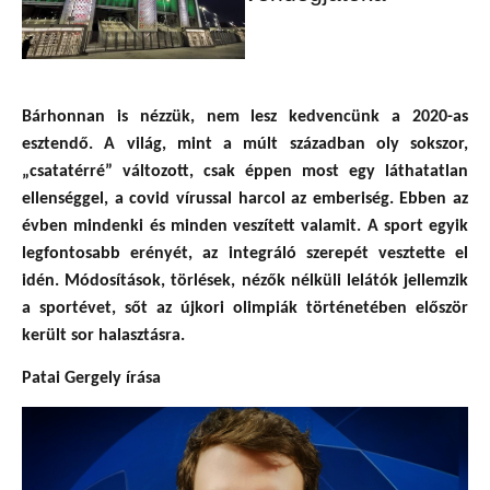
Bárhonnan is nézzük, nem lesz kedvencünk a 2020-as
esztendő. A világ, mint a múlt században oly sokszor,
„csatatérré” változott, csak éppen most egy láthatatlan
ellenséggel, a covid vírussal harcol az emberiség. Ebben az
évben mindenki és minden veszített valamit. A sport egyik
legfontosabb erényét, az integráló szerepét vesztette el
idén. Módosítások, törlések, nézők nélküli lelátók jellemzik
a sportévet, sőt az újkori olimpiák történetében először
került sor halasztásra.
Patai Gergely írása