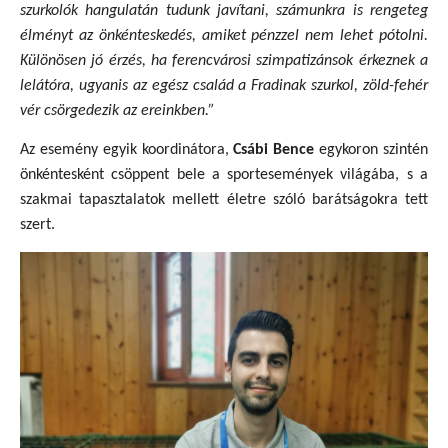
szurkolók hangulatán tudunk javítani, számunkra is rengeteg
élményt az önkénteskedés, amiket pénzzel nem lehet pótolni.
Különösen jó érzés, ha ferencvárosi szimpatizánsok érkeznek a
lelátóra, ugyanis az egész család a Fradinak szurkol, zöld-fehér
vér csörgedezik az ereinkben.”
Az esemény egyik koordinátora,
Csábi Bence
egykoron szintén
önkéntesként csöppent bele a sportesemények világába, s a
szakmai tapasztalatok mellett életre szóló barátságokra tett
szert.