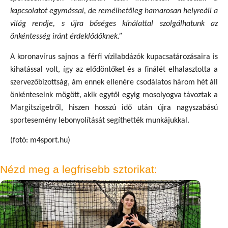
kapcsolatot egymással, de remélhetőleg hamarosan helyreáll a
világ rendje, s újra bőséges kínálattal szolgálhatunk az
önkéntesség iránt érdeklődőknek.”
A koronavírus sajnos a férfi vízilabdázók kupacsatározásaira is
kihatással volt, így az elődöntőket és a finálét elhalasztotta a
szervezőbizottság, ám ennek ellenére csodálatos három hét áll
önkénteseink mögött, akik egytől egyig mosolyogva távoztak a
Margitszigetről, hiszen hosszú idő után újra nagyszabású
sportesemény lebonyolítását segíthették munkájukkal.
(fotó: m4sport.hu)
Nézd meg a legfrisebb sztorikat: