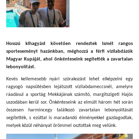
Hosszú kihagyást követően rendeztek ismét rangos
sporteseményt hazánkban, méghozzá a férfi vízilabdázók
Magyar Kupáját, ahol önkénteseink segítették a zavartalan
lebonyolítást.
Kevés kellemesebb nyári szórakozást lehet elképzelni egy
ragyogó napsütésben lejátszott vízilabdameccsnél, amelyre
ráadásul a sportág Mekkájának számító, margitszigeti Hajós
uszodában kerül sor. Önkénteseink az elmúlt három hét során
összesen harmincegy találkozó zavartalan lebonyolítását
segítették, s ezúttal is maradandó élményekkel gazdagodtak,
melyek közül néhányat örömmel osztottak meg velünk.