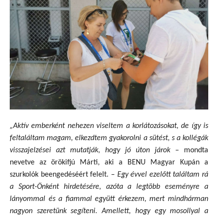
„Aktív emberként nehezen viseltem a korlátozásokat, de így is
feltaláltam magam, elkezdtem gyakorolni a sütést, s a kollégák
visszajelzései azt mutatják, hogy jó úton járok
– mondta
nevetve az örökifjú Márti, aki a BENU Magyar Kupán a
szurkolók beengedéséért felelt.
– Egy évvel ezelőtt találtam rá
a Sport-Önként hirdetésére, azóta a legtöbb eseményre a
lányommal és a fiammal együtt érkezem, mert mindhárman
nagyon szeretünk segíteni. Amellett, hogy egy mosollyal a