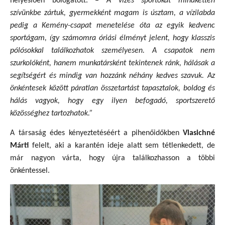
helyeslően bólogatott.
– A vizes sportokat mindketten
szívünkbe zártuk, gyermekként magam is úsztam, a vízilabda
pedig a Kemény-csapat menetelése óta az egyik kedvenc
sportágam, így számomra óriási élményt jelent, hogy klasszis
pólósokkal találkozhatok személyesen. A csapatok nem
szurkolóként, hanem munkatársként tekintenek ránk, hálásak a
segítségért és mindig van hozzánk néhány kedves szavuk. Az
önkéntesek között páratlan összetartást tapasztalok, boldog és
hálás vagyok, hogy egy ilyen befogadó, sportszerető
közösséghez tartozhatok.”
A társaság édes kényeztetéséért a pihenőidőkben
Vlasichné
Márti
felelt, aki a karantén ideje alatt sem tétlenkedett, de
már nagyon várta, hogy újra találkozhasson a többi
önkéntessel.