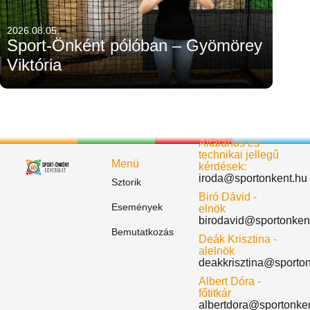
2026.08.05.
Sport-Önként pólóban – Gyömörey
Viktória
Általános és
technikai jellegű
Menü
kérdések:
iroda@sportonkent.hu
Sztorik
Biró Dávid -
Események
elnök
birodavid@sportonken
Bemutatkozás
Deák Krisztina -
alelnök
deakkrisztina@sporto
Albert Dóra -
főtitkár
albertdora@sportonke