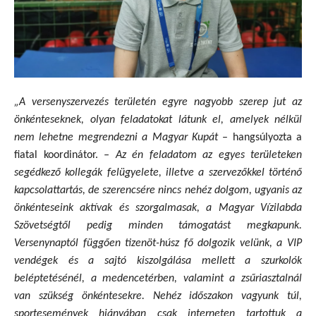
„A versenyszervezés területén egyre nagyobb szerep jut az
önkénteseknek, olyan feladatokat látunk el, amelyek nélkül
nem lehetne megrendezni a Magyar Kupát
– hangsúlyozta a
fiatal koordinátor.
– Az én feladatom az egyes területeken
segédkező kollegák felügyelete, illetve a szervezőkkel történő
kapcsolattartás, de szerencsére nincs nehéz dolgom, ugyanis az
önkénteseink aktívak és szorgalmasak, a Magyar Vízilabda
Szövetségtől pedig minden támogatást megkapunk.
Versenynaptól függően tizenöt-húsz fő dolgozik velünk, a VIP
vendégek és a sajtó kiszolgálása mellett a szurkolók
beléptetésénél, a medencetérben, valamint a zsűriasztalnál
van szükség önkéntesekre. Nehéz időszakon vagyunk túl,
sportesemények hiányában csak interneten tartottuk a