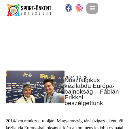
2024.10.28.
Nosztalgikus
kézilabda Európa-
bajnokság – Fábián
Erikkel
beszélgettünk
2014-ben rendezett utoljára Magyarország társházigazdaként női
kézilabda Európa-bajnokságot, idén a kontinens legjobb csapatai