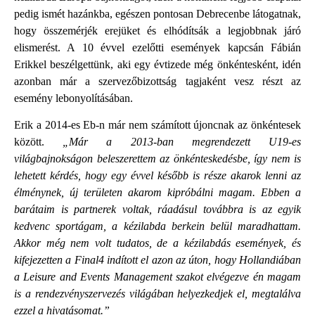
pedig ismét hazánkba, egészen pontosan Debrecenbe látogatnak,
hogy összemérjék erejüket és elhódítsák a legjobbnak járó
elismerést. A 10 évvel ezelőtti események kapcsán Fábián
Erikkel beszélgettünk, aki egy évtizede még önkéntesként, idén
azonban már a szervezőbizottság tagjaként vesz részt az
esemény lebonyolításában.
Erik a 2014-es Eb-n már nem számított újoncnak az önkéntesek
között.
„Már a 2013-ban megrendezett U19-es
világbajnokságon beleszerettem az önkénteskedésbe, így nem is
lehetett kérdés, hogy egy évvel később is része akarok lenni az
élménynek, új területen akarom kipróbálni magam. Ebben a
barátaim is partnerek voltak, ráadásul továbbra is az egyik
kedvenc sportágam, a kézilabda berkein belül maradhattam.
Akkor még nem volt tudatos, de a kézilabdás események, és
kifejezetten a Final4 indított el azon az úton, hogy Hollandiában
a Leisure and Events Management szakot elvégezve én magam
is a rendezvényszervezés világában helyezkedjek el, megtalálva
ezzel a hivatásomat.”