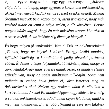
eljutni egyre magasabbra egy-egy eseményen.
„Sokszor
előfordul a mai napig, hogy egymásra köszönünk önkéntesekkel,
akikkel még együtt kezdtük ezt az egészet évekkel ezelőtt. Mindig
örömmel megyek be a központba is, kicsit irigykedve, hogy már
kevésbé tudok ott lenni a pálya szélén, a tűz közelében. Persze
nagyon hálás vagyok, hogy én már másképp veszem ki a részem
a szervezésből, de az önkéntesség élménye hiányzik.”
És hogy milyen jó tanácsokkal látta el Erik az önkénteseinket?
„Fontos, hogy ne féljetek kérdezni. Ez egy kiváló tanulási,
fejlődési lehetőség, a koordinátorok pedig abszolút partnerek
ebben. Érdemes a teljes folyamatokat áttekinteni, látni, ahogy az
apró feladatok egy nagy egésszé állnak össze, és minden elemre
szükség van, hogy az egész hibátlanul működjön. Soha nem
tudhatja az ember, hova juthat el, kiket ismerhet meg az
önkénteskedés által. Nekem egy szakmát adott és elindított a
karrierutamon. Az idei Eb mindenképpen nagy kihívás lesz, még
a rutinos önkénteseknek is adódhatnak olyan feladatok, amikkel
még nem találkoztak. Ennél jobb alkalmat keresve sem találnék