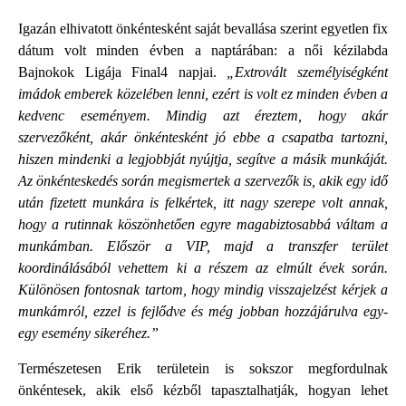
Igazán elhivatott önkéntesként saját bevallása szerint egyetlen fix
dátum volt minden évben a naptárában: a női kézilabda
Bajnokok Ligája Final4 napjai.
„Extrovált személyiségként
imádok emberek közelében lenni, ezért is volt ez minden évben a
kedvenc eseményem. Mindig azt éreztem, hogy akár
szervezőként, akár önkéntesként jó ebbe a csapatba tartozni,
hiszen mindenki a legjobbját nyújtja, segítve a másik munkáját.
Az önkénteskedés során megismertek a szervezők is, akik egy idő
után fizetett munkára is felkértek, itt nagy szerepe volt annak,
hogy a rutinnak köszönhetően egyre magabiztosabbá váltam a
munkámban. Először a VIP, majd a transzfer terület
koordinálásából vehettem ki a részem az elmúlt évek során.
Különösen fontosnak tartom, hogy mindig visszajelzést kérjek a
munkámról, ezzel is fejlődve és még jobban hozzájárulva egy-
egy esemény sikeréhez.”
Természetesen Erik területein is sokszor megfordulnak
önkéntesek, akik első kézből tapasztalhatják, hogyan lehet