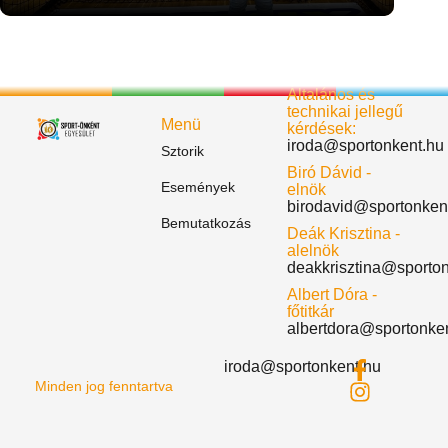
Általános és
technikai jellegű
Menü
kérdések:
iroda@sportonkent.hu
Sztorik
Biró Dávid -
Események
elnök
birodavid@sportonken
Bemutatkozás
Deák Krisztina -
alelnök
deakkrisztina@sporto
Albert Dóra -
főtitkár
albertdora@sportonke
iroda@sportonkent.hu
Minden jog fenntartva