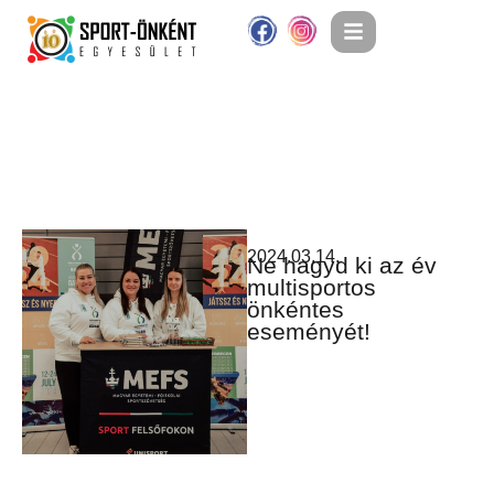
2024.03.14.
Ne hagyd ki az év
multisportos
önkéntes
eseményét!