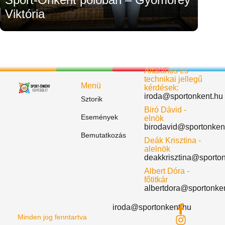
Viktória
Általános és
technikai jellegű
Menü
kérdések:
iroda@sportonkent.hu
Sztorik
Biró Dávid -
Események
elnök
birodavid@sportonken
Bemutatkozás
Deák Krisztina -
alelnök
deakkrisztina@sporto
Albert Dóra -
főtitkár
albertdora@sportonke
iroda@sportonkent.hu
Minden jog fenntartva