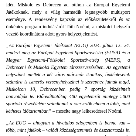
Idén Miskolc és Debrecen ad otthon az Európai Egyetemi
Játékoknak, mely a világ harmadik legnagyobb multisport
eseménye. A rendezvény kapcsán az előkészületekről és az
önkéntes program indulásáról Tóth Noémi, a miskolci helyszín
vezető koordinátora adott gyors helyzetjelentést.
„Az Európai Egyetemi Játékokat (EUG) 2024. július 12- 24.
rendezi meg az Európai Egyetemi Sportszövetség (EUSA) és a
Magyar Egyetemi-Főiskolai Sportszövetség (MEFS), a
Debreceni és Miskolci Egyetem társszervezésében. Az egyetemi
helyszínek mellett a két város már-már ikonikus, önkénteseink
számára is ismerős versenyhelyszínei is szerephez jutnak majd,
Miskolcon 10, Debrecenben pedig 7 sportág küzdelmeit
bonyolítják le. Előreláthatólag 400 egyetemről mintegy 5000
sportoló részvételére számítanak a szervezők ebben a több, mint
kéthetes időtartamban”
– mesélte nagy lelkesedéssel Noémi.
„Az EUG – ahogyan a hivatalos szlogenben is benne van –
több, mint játékok – valódi közösségteremtés és összetartozás is.