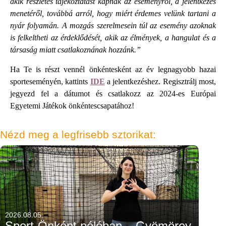
akik részletes tájékoztatást kapnak az eseményről, a jelentkezés
menetéről, továbbá arról, hogy miért érdemes velünk tartani a
nyár folyamán. A mozgás szerelmesein túl az esemény azoknak
is felkeltheti az érdeklődését, akik az élmények, a hangulat és a
társaság miatt csatlakoznának hozzánk.”
Ha Te is részt vennél önkéntesként az év legnagyobb hazai
sporteseményén, kattints
IDE
a jelentkezéshez. Regisztrálj most,
jegyezd fel a dátumot és csatlakozz az 2024-es Európai
Egyetemi Játékok önkéntescsapatához!
Nézd meg a legfrisebb sztorikat:
2026.08.05.
Sport-Önként pólóban – Gyömörey