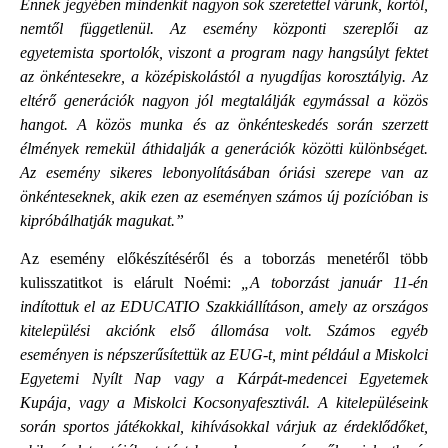
Ennek jegyében mindenkit nagyon sok szeretettel várunk, kortól,
nemtől függetlenül. Az esemény központi szereplői az
egyetemista sportolók, viszont a program nagy hangsúlyt fektet
az önkéntesekre, a középiskolástól a nyugdíjas korosztályig. Az
eltérő generációk nagyon jól megtalálják egymással a közös
hangot. A közös munka és az önkénteskedés során szerzett
élmények remekül áthidalják a generációk közötti különbséget.
Az esemény sikeres lebonyolításában óriási szerepe van az
önkénteseknek, akik ezen az eseményen számos új pozícióban is
kipróbálhatják magukat.”
Az esemény előkészítéséről és a toborzás menetéről több
kulisszatitkot is elárult Noémi:
„A toborzást január 11-én
indítottuk el az EDUCATIO Szakkiállításon, amely az országos
kitelepülési akciónk első állomása volt. Számos egyéb
eseményen is népszerűsítettük az EUG-t, mint például a Miskolci
Egyetemi Nyílt Nap vagy a Kárpát-medencei Egyetemek
Kupája, vagy a Miskolci Kocsonyafesztivál. A kitelepüléseink
során sportos játékokkal, kihívásokkal várjuk az érdeklődőket,