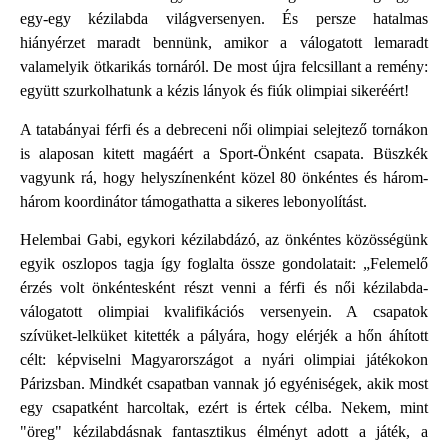
egy-egy kézilabda világversenyen. És persze hatalmas
hiányérzet maradt bennünk, amikor a válogatott lemaradt
valamelyik ötkarikás tornáról. De most újra felcsillant a remény:
együtt szurkolhatunk a kézis lányok és fiúk olimpiai sikeréért!
A tatabányai férfi és a debreceni női olimpiai selejtező tornákon
is alaposan kitett magáért a Sport-Önként csapata. Büszkék
vagyunk rá, hogy helyszínenként közel 80 önkéntes és három-
három koordinátor támogathatta a sikeres lebonyolítást.
Helembai Gabi, egykori kézilabdázó, az önkéntes közösségünk
egyik oszlopos tagja így foglalta össze gondolatait: „Felemelő
érzés volt önkéntesként részt venni a férfi és női kézilabda-
válogatott olimpiai kvalifikációs versenyein. A csapatok
szívüket-lelküket kitették a pályára, hogy elérjék a hőn áhított
célt: képviselni Magyarországot a nyári olimpiai játékokon
Párizsban. Mindkét csapatban vannak jó egyéniségek, akik most
egy csapatként harcoltak, ezért is értek célba. Nekem, mint
"öreg" kézilabdásnak fantasztikus élményt adott a játék, a