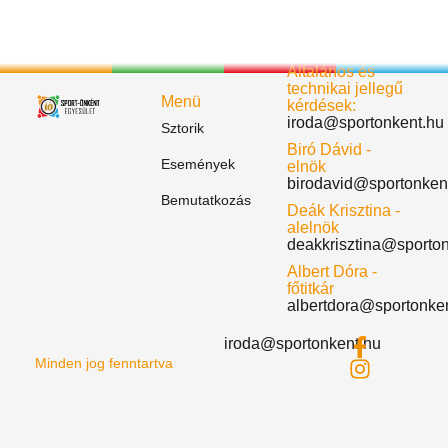
Általános és
technikai jellegű
Menü
kérdések:
iroda@sportonkent.hu
Sztorik
Biró Dávid -
Események
elnök
birodavid@sportonken
Bemutatkozás
Deák Krisztina -
alelnök
deakkrisztina@sporto
Albert Dóra -
főtitkár
albertdora@sportonke
iroda@sportonkent.hu
Minden jog fenntartva