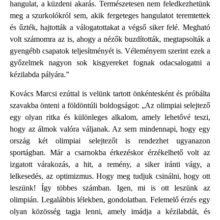
hangulat, a küzdeni akarás. Természetesen nem feledkezhetünk
meg a szurkolókról sem, akik fergeteges hangulatot teremtettek
és űzték, hajtották a válogatottakat a végső siker felé. Megható
volt számomra az is, ahogy a nézők buzdították, megtapsolták a
gyengébb csapatok teljesítményét is. Véleményem szerint ezek a
győzelmek nagyon sok kisgyereket fognak odacsalogatni a
kézilabda pályára.”
Kovács Marcsi ezúttal is velünk tartott önkéntesként és próbálta
szavakba önteni a földöntúli boldogságot: „Az olimpiai selejtező
egy olyan ritka és különleges alkalom, amely lehetővé teszi,
hogy az álmok valóra váljanak. Az sem mindennapi, hogy egy
ország két olimpiai selejtezőt is rendezhet ugyanazon
sportágban. Már a csarnokba érkezéskor érzékelhető volt az
izgatott várakozás, a hit, a remény, a siker iránti vágy, a
lelkesedés, az optimizmus. Hogy meg tudjuk csinálni, hogy ott
leszünk! Így többes számban. Igen, mi is ott leszünk az
olimpián. Legalábbis lélekben, gondolatban. Felemelő érzés egy
olyan közösség tagja lenni, amely imádja a kézilabdát, és