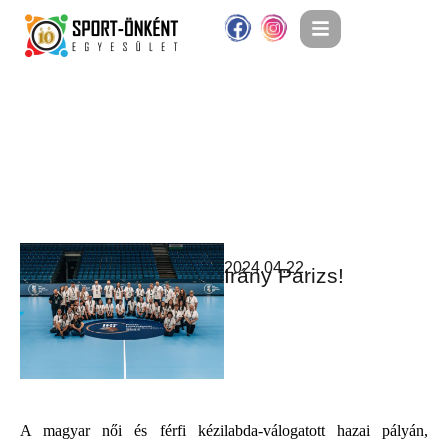
2024.04.22.
Irány Párizs!
A magyar női és férfi kézilabda-válogatott hazai pályán,