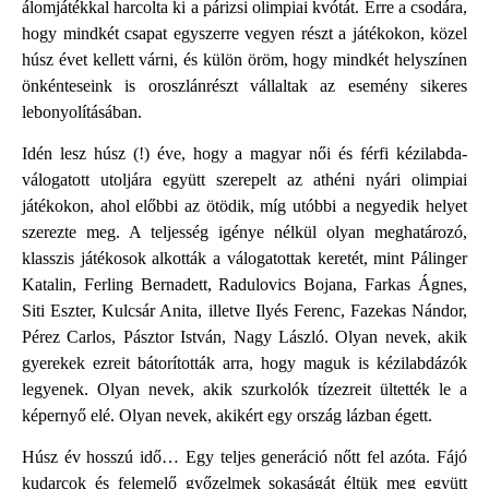
álomjátékkal harcolta ki a párizsi olimpiai kvótát. Erre a csodára,
hogy mindkét csapat egyszerre vegyen részt a játékokon, közel
húsz évet kellett várni, és külön öröm, hogy mindkét helyszínen
önkénteseink is oroszlánrészt vállaltak az esemény sikeres
lebonyolításában.
Idén lesz húsz (!) éve, hogy a magyar női és férfi kézilabda-
válogatott utoljára együtt szerepelt az athéni nyári olimpiai
játékokon, ahol előbbi az ötödik, míg utóbbi a negyedik helyet
szerezte meg. A teljesség igénye nélkül olyan meghatározó,
klasszis játékosok alkották a válogatottak keretét, mint Pálinger
Katalin, Ferling Bernadett, Radulovics Bojana, Farkas Ágnes,
Siti Eszter, Kulcsár Anita, illetve Ilyés Ferenc, Fazekas Nándor,
Pérez Carlos, Pásztor István, Nagy László. Olyan nevek, akik
gyerekek ezreit bátorították arra, hogy maguk is kézilabdázók
legyenek. Olyan nevek, akik szurkolók tízezreit ültették le a
képernyő elé. Olyan nevek, akikért egy ország lázban égett.
Húsz év hosszú idő… Egy teljes generáció nőtt fel azóta. Fájó
kudarcok és felemelő győzelmek sokaságát éltük meg együtt