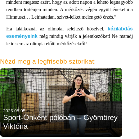
mindent megtesz azért, hogy az adott napon a lehető legnagyobb
rendben történjen minden. A mérkőzés végén együtt énekelni a
Himnuszt… Leírhatatlan, szívet-lelket melengető érzés.”
Ha találkoznál az olimpiai selejtező hőseivel,
kézilabdás
eseményeink
még mindig várják a jelentkezőket! Ne maradj
le te sem az olimpia előtti mérkőzésekről!
Nézd meg a legfrisebb sztorikat:
2026.08.05.
Sport-Önként pólóban – Gyömörey
Viktória