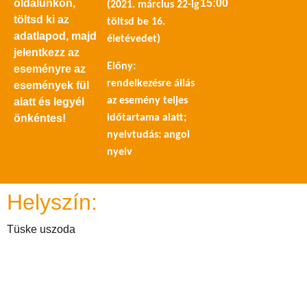
oldalunkon,
15:00
(2021. március 22-ig
töltsd ki az
töltsd be 16.
adatlapod, majd
életévedet)
jelentkezz az
Előny:
eseményre az
rendelkezésre állás
események fül
az esemény teljes
alatt és legyél
időtartama alatt;
önkéntes!
nyelvtudás: angol
nyelv
Helyszín:
Tüske uszoda