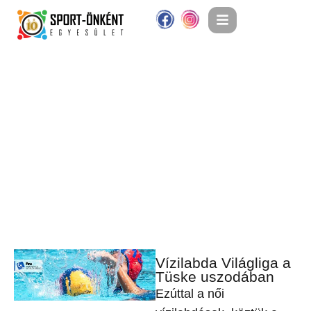
Vízilabda Világliga a
Tüske uszodában
Ezúttal a női