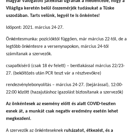
magyar válogatott játékosai ugranak a medencébe, hogy a
Világliga keretén belül összemérjék tudásukat a Tüske
uszodában. Tarts velünk, legyél te is önkéntes!
Időpont: 2021. március 24-27.
Önkéntesmunka: pozícióktól függően, már március 22-től, de a
legtöbb önkéntesre a versenynapokon, március 24-től
számítanak a szervezők.
csapatkísérő (csak 18 év felett) – bentlakással március 22/23-
27. (beköltözés után PCR teszt vár a résztvevőkre)
rendezvénylebonyolítás – március 24-27. (bejárással), 12:00-
22:00 között (hazajutáshoz igazolást biztosítanak a szervezők)
Az önkéntesek az esemény előtt és alatt COVID-teszten
esnek át, a munkát csak negatív eredmény esetén lehet
megkezdeni.
A szervezők az önkénteseknek
ruházatot, étkezést, és a