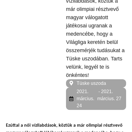
vízilabdások, köztük a
már olimpiai résztvevő
magyar válogatott
játékosai ugranak a
medencébe, hogy a
Világliga keretén belül
összemérjék tudásukat a
Tüske uszodában. Tarts
velünk, legyél te is
önkéntes!
Tüske uszoda
2021.
- 2021.
március.
március. 27
24
Ezúttal a női vízilabdások, köztük a már olimpiai résztvevő