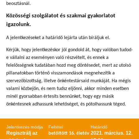
beosztásnál.
Közösségi szolgálatot és szakmai gyakorlatot
igazolunk.
A jelentkezéseket a határidő lejárta után bíráljuk el.
Kérjük, hogy jelentkezéskor jól gondold át, hogy valóban tudod-
e vállalni az eseményen való részvételt, és ennek a
felelősségnek tudatában hozd meg döntésedet, mert az utolsó
pillanatokban történő visszamondások megnehezítik a
szervezőbizottság, illetve önkéntestársaid munkáját. Ha mégis
valami közbejön, és nem tudsz eljönni, akkor minden esetben
minél gyorsabban értesíts bennünket, hogy egy másik
önkéntesnek adhassunk lehetőséget, és pótolhassunk téged.
Jelentkezés módja
Feltétel
Határidő
Regisztrálj az
2021. március. 12.
betöltött 16. életév