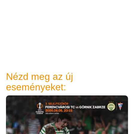
Nézd meg az új
eseményeket: