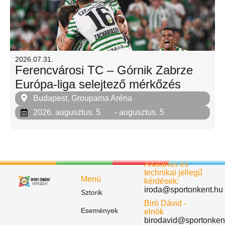
2026.07.31.
Ferencvárosi TC – Górnik Zabrze
Európa-liga selejtező mérkőzés
Budapest, Groupama Aréna
2026. augusztus. 5
- augusztus. 5
Általános és
technikai jellegű
Menü
kérdések:
iroda@sportonkent.hu
Sztorik
Biró Dávid -
Események
elnök
birodavid@sportonken