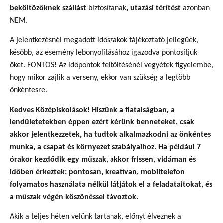
beköltözőknek szállást
biztosítanak
,
utazási térítést
azonban
NEM.
A jelentkezésnél megadott időszakok tájékoztató jellegűek,
később, az esemény lebonyolításához igazodva pontosítjuk
őket. FONTO
S! Az időpontok feltöltésénél vegyétek figyelembe,
hogy mikor zajlik a verseny, ekkor van szükség a legtöbb
önkéntesre.
Kedves Középiskolások! Hiszünk a fiatalságban, a
lendületetekben éppen ezért kérünk benneteket, csak
akkor jelentkezzetek, ha tudtok alkalmazkodni az önkéntes
munka, a csapat és környezet szabályaihoz. Ha például 7
órakor kezdődik egy műszak, akkor frissen, vidáman és
időben érkeztek; pontosan, kreatívan, mobiltelefon
folyamatos használata nélkül látjátok el a feladataitokat, és
a műszak végén köszönéssel távoztok.
Akik a teljes héten velünk tartanak, előnyt élveznek a