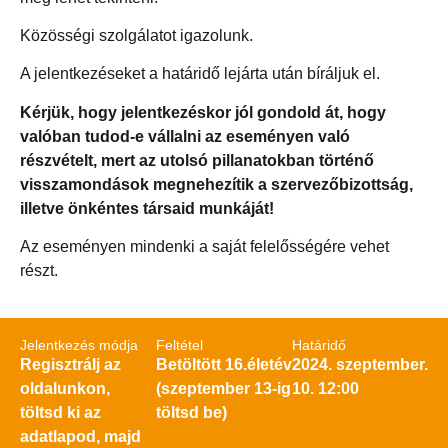
Közösségi szolgálatot igazolunk.
A jelentkezéseket a határidő lejárta után bíráljuk el.
Kérjük, hogy jelentkezéskor jól gondold át, hogy
valóban tudod-e vállalni az eseményen való
részvételt, mert az utolsó pillanatokban történő
visszamondások megnehezítik a szervezőbizottság,
illetve önkéntes társaid munkáját!
Az eseményen mindenki a saját felelősségére vehet
részt.
Jelentkezés módja
Feltétel
Határidő
Regisztrálj az
Betöltött 16.életév
2024. szeptember.
oldalunkon,
(szeptember 13-ig
10. 12:00
töltsd ki az
töltsd be)
adatlapod, majd