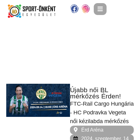
Újabb női BL
mérkőzés Érden!
FTC-Rail Cargo Hungária
- HC Podravka Vegeta
női kézilabda mérkőzés
Érd Aréna
2024. szeptember. 14