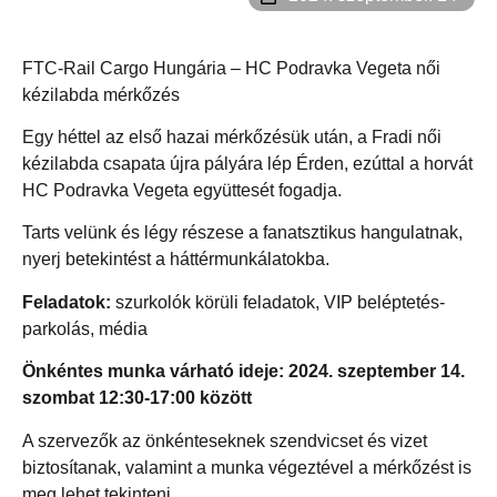
FTC-Rail Cargo Hungária – HC Podravka Vegeta női
kézilabda mérkőzés
Egy héttel az első hazai mérkőzésük után, a Fradi női
kézilabda csapata újra pályára lép Érden, ezúttal a horvát
HC Podravka Vegeta együttesét fogadja.
Tarts velünk és légy részese a fanatsztikus hangulatnak,
nyerj betekintést a háttérmunkálatokba.
Feladatok:
szurkolók körüli feladatok, VIP beléptetés-
parkolás, média
Önkéntes munka várható ideje: 2024. szeptember 14.
szombat 12:30-17:00 között
A szervezők az önkénteseknek szendvicset és vizet
biztosítanak, valamint a munka végeztével a mérkőzést is
meg lehet tekinteni.