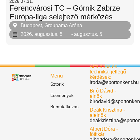
2026.07.31.
Ferencvárosi TC – Górnik Zabrze
Európa-liga selejtező mérkőzés
Budapest, Groupama Aréna
2026. augusztus. 5
- augusztus. 5
Általános és
technikai jellegű
Menü
kérdések:
iroda@sportonkent.hu
Sztorik
Biró Dávid -
Események
elnök
birodavid@sportonken
Bemutatkozás
Deák Krisztina -
alelnök
deakkrisztina@sporto
Albert Dóra -
főtitkár
albertdora@sportonke