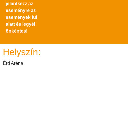
jelentkezz az
eseményre az
események fül
alatt és legyél
önkéntes!
Helyszín:
Érd Aréna