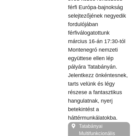
férfi Európa-bajnokság
selejtezőjének negyedik
fordulójában
férfiválogatottunk
március 16-án 17:30-tól
Montenegró nemzeti
együttese ellen lép
pályára Tatabányán.
Jelentkezz önkéntesnek,
tarts velünk és légy
részese a fantasztikus
hangulatnak, nyerj
betekintést a
háttérmunkálatokba.
Tatabányai
Multifunkcionális