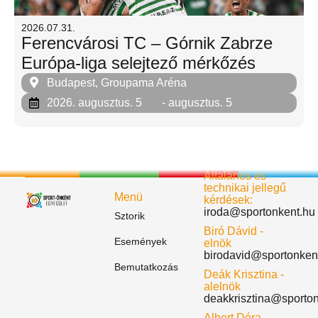
2026.07.31.
Ferencvárosi TC – Górnik Zabrze
Európa-liga selejtező mérkőzés
Budapest, Groupama Aréna
2026. augusztus. 5
- augusztus. 5
Általános és
technikai jellegű
Menü
kérdések:
iroda@sportonkent.hu
Sztorik
Biró Dávid -
Események
elnök
birodavid@sportonken
Bemutatkozás
Deák Krisztina -
alelnök
deakkrisztina@sporto
Albert Dóra -