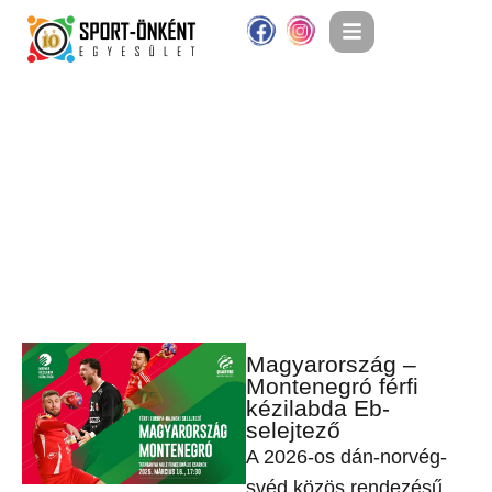
Magyarország –
Montenegró férfi
kézilabda Eb-
selejtező
A 2026-os dán-norvég-
svéd közös rendezésű