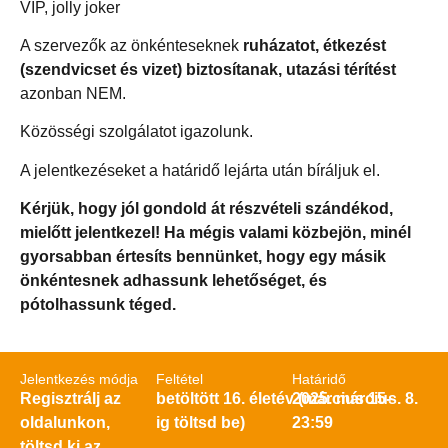
VIP, jolly joker
A szervezők az önkénteseknek
ruházatot, étkezést
(szendvicset és vizet) biztosítanak, utazási térítést
azonban NEM.
Közösségi szolgálatot igazolunk.
A jelentkezéseket a határidő lejárta után bíráljuk el.
Kérjük, hogy jól gondold át részvételi szándékod,
mielőtt jelentkezel! Ha mégis valami közbejön, minél
gyorsabban értesíts bennünket, hogy egy másik
önkéntesnek adhassunk lehetőséget, és
pótolhassunk téged.
Jelentkezés módja
Feltétel
Határidő
Regisztrálj az
betöltött 16. életév (március 15-
2025. március. 8.
oldalunkon,
ig töltsd be)
23:59
töltsd ki az