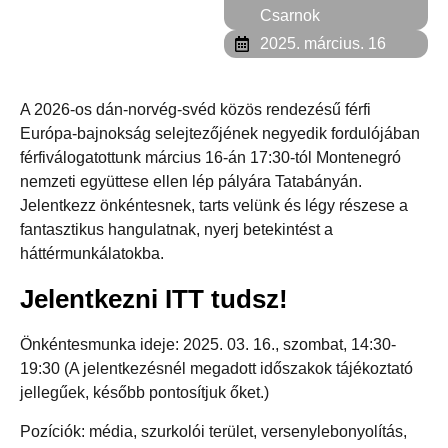
Csarnok
2025. március. 16
A 2026-os dán-norvég-svéd közös rendezésű férfi
Európa-bajnokság selejtezőjének negyedik fordulójában
férfiválogatottunk március 16-án 17:30-tól Montenegró
nemzeti együttese ellen lép pályára Tatabányán.
Jelentkezz önkéntesnek, tarts velünk és légy részese a
fantasztikus hangulatnak, nyerj betekintést a
háttérmunkálatokba.
Jelentkezni ITT tudsz!
Önkéntesmunka ideje: 2025. 03. 16., szombat, 14:30-
19:30 (A jelentkezésnél megadott időszakok tájékoztató
jellegűek, később pontosítjuk őket.)
Pozíciók: média, szurkolói terület, versenylebonyolítás,