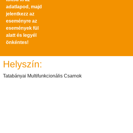
adatlapod, majd
jelentkezz az
eseményre az
események fül
alatt és legyél
önkéntes!
Helyszín:
Tatabányai Multifunkcionális Csarnok