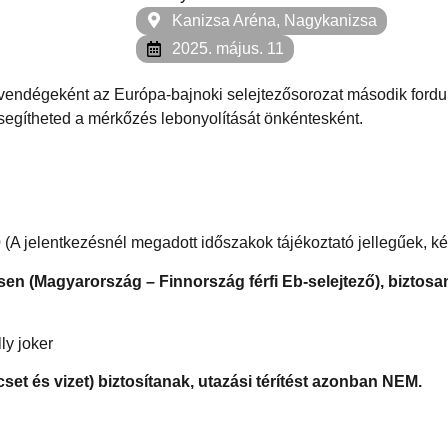
Kanizsa Aréna, Nagykanizsa
2025. május. 11
g vendégeként az Európa-bajnoki selejtezősorozat második fordu
s segítheted a mérkőzés lebonyolítását önkéntesként.
0
(A jelentkezésnél megadott időszakok tájékoztató jellegűek, ké
en (Magyarország – Finnország férfi Eb-selejtező), biztos
ly joker
cset és vizet) biztosítanak, utazási térítést azonban NEM.