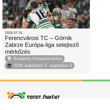
2026.07.31.
Ferencvárosi TC – Górnik
Zabrze Európa-liga selejtező
mérkőzés
Budapest, Groupama Aréna
2026. augusztus. 5
- augusztus. 5