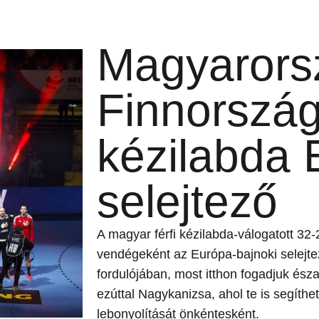
Magyarors
Finnország 
kézilabda 
selejtező
A magyar férfi kézilabda-válogatott 32
vendégeként az Európa-bajnoki selejt
fordulójában, most itthon fogadjuk észak
ezúttal Nagykanizsa, ahol te is segíth
lebonyolítását önkéntesként.