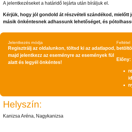
A jelentkezéseket a határidő lejárta után bíráljuk el.
Kérjük, hogy jól gondold át részvételi szándékod, mielőt
másik önkéntesnek adhassunk lehetőséget, és pótolhass
Jelentkezés módja
Feltétel
Regisztrálj az oldalunkon, töltsd ki az adatlapod,
betöltö
majd jelentkezz az eseményre az események fül
Előny:
alatt és legyél önkéntes!
r
i
n
Helyszín:
Kanizsa Aréna, Nagykanizsa