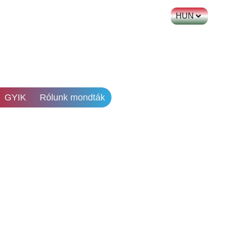
HUN
GYIK
Rólunk mondták