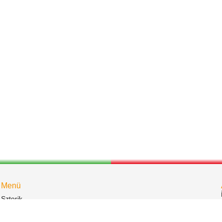
Menü
Sztorik
Események