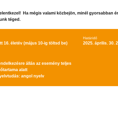
t jelentkezel! Ha mégis valami közbejön, minél gyorsabban é
unk téged.
Határidő
tt 16. életév (május 10-ig töltsd be)
2025. április. 30. 
endelkezésre állás az esemény teljes
dőtartama alatt
yelvtudás: angol nyelv