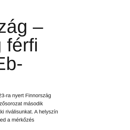
zág –
férfi
Eb-
-23-ra nyert Finnország
ezősorozat második
i riválisunkat. A helyszín
eted a mérkőzés