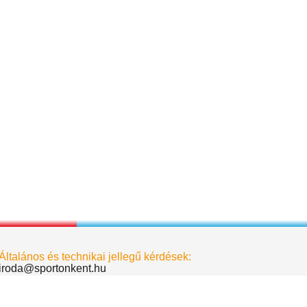
Általános és technikai jellegű kérdések:
iroda@sportonkent.hu
Biró Dávid - elnök
birodavid@sportonkent.hu