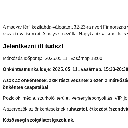
A magyar férfi kézilabda-válogatott 32-23-ra nyert Finnorszá
északi riválisunkat. A helyszín ezúttal Nagykanizsa, ahol te i
Jelentkezni itt tudsz!
Mérkőzés időpontja: 2025.05.11., vasárnap 18:00
Önkéntesmunka ideje: 2025. 05. 11., vasárnap, 15:30-20:3
Azok az önkéntesek, akik részt vesznek a ezen a mérkőzés
önkéntes csapatába!
Pozíciók: média, szurkolói terület, versenylebonyolítás, VIP, jol
A szervezők az önkénteseknek
ruházatot, étkezést (szendvi
Közösségi szolgálatot igazolunk.