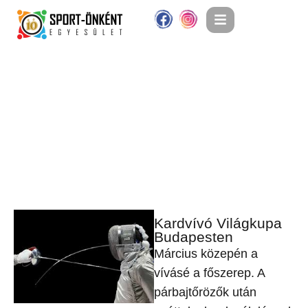
Kardvívó Világkupa
Budapesten
Március közepén a
vívásé a főszerep. A
párbajtőrözők után