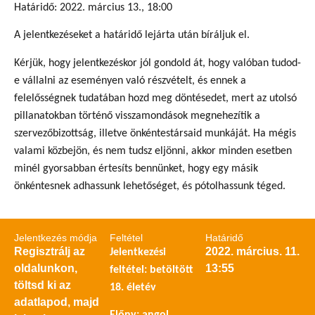
Határidő: 2022. március 13., 18:00
A jelentkezéseket a határidő lejárta után bíráljuk el.
Kérjük, hogy jelentkezéskor jól gondold át, hogy valóban tudod-
e vállalni az eseményen való részvételt, és ennek a
felelősségnek tudatában hozd meg döntésedet, mert az utolsó
pillanatokban történő visszamondások megnehezítik a
szervezőbizottság, illetve önkéntestársaid munkáját. Ha mégis
valami közbejön, és nem tudsz eljönni, akkor minden esetben
minél gyorsabban értesíts bennünket, hogy egy másik
önkéntesnek adhassunk lehetőséget, és pótolhassunk téged.
Jelentkezés módja
Feltétel
Határidő
Regisztrálj az
2022. március. 11.
Jelentkezési
oldalunkon,
13:55
feltétel: betöltött
töltsd ki az
18. életév
adatlapod, majd