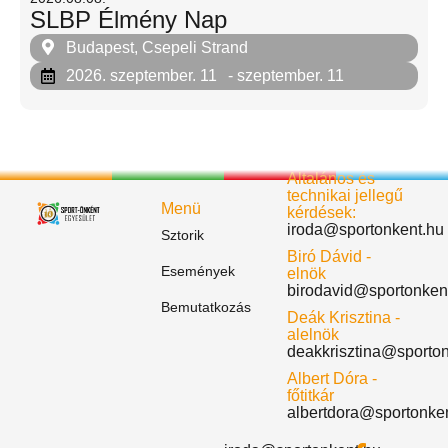
SLBP Élmény Nap
Budapest, Csepeli Strand
2026. szeptember. 11
- szeptember. 11
Általános és
technikai jellegű
Menü
kérdések:
iroda@sportonkent.hu
Sztorik
Biró Dávid -
Események
elnök
birodavid@sportonken
Bemutatkozás
Deák Krisztina -
alelnök
deakkrisztina@sporto
Albert Dóra -
főtitkár
albertdora@sportonke