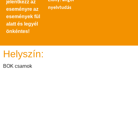
Előny: angol
jelentkezz az
nyelvtudás
eseményre az
események fül
alatt és legyél
önkéntes!
Helyszín:
BOK csarnok