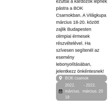
ezúttal a kardozók lépnek
pástra a BOK
Csarnokban. A Világkupa
március 18-20. között
zajlik Budapesten
olimpiai érmesek
részvételével. Ha
szívesen segítenél az
esemény
lebonyolításában,
jelentkezz önkéntesnek!
BOK csarnok
2022.
- 2022.
március.
március. 20
18