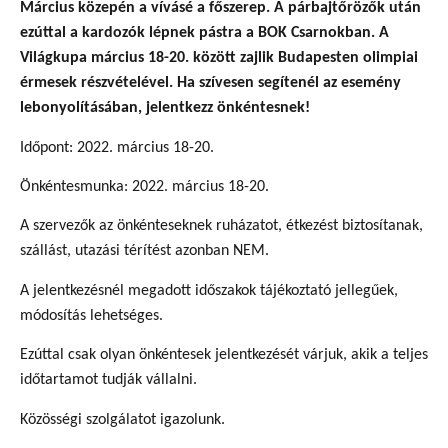
Március közepén a vívásé a főszerep. A párbajtőrözők után
ezúttal a kardozók lépnek pástra a BOK Csarnokban. A
Világkupa március 18-20. között zajlik Budapesten olimpiai
érmesek részvételével. Ha szívesen segítenél az esemény
lebonyolításában, jelentkezz önkéntesnek!
Időpont: 2022. március 18-20.
Önkéntesmunka: 2022. március 18-20.
A szervezők az önkénteseknek ruházatot, étkezést biztosítanak,
szállást, utazási térítést azonban NEM.
A jelentkezésnél megadott időszakok tájékoztató jellegűek,
módosítás lehetséges.
Ezúttal csak olyan önkéntesek jelentkezését várjuk, akik a teljes
időtartamot tudják vállalni.
Közösségi szolgálatot igazolunk.