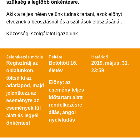
szükség a legtöbb önkéntesre.
Akik a teljes héten velünk tudnak tartani, azok előnyt
élveznek a beosztásnál és a szállások elosztásánál.
Közösségi szolgálatot igazolunk.
Jelentkezés módja
Feltétel
Határidő
Regisztrálj az
Betöltött 16.
2019. május. 31.
oldalunkon,
életév
23:59
töltsd ki az
Előny: az
adatlapod, majd
esemény teljes
jelentkezz az
időtartam alatt
eseményre az
rendelkezésre
események fül
állás, angol
alatt és legyél
nyelvtudás
önkéntes!