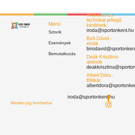
Általános és
technikai jellegű
Menü
kérdések:
iroda@sportonkent.hu
Sztorik
Biró Dávid -
Események
elnök
birodavid@sportonken
Bemutatkozás
Deák Krisztina -
alelnök
deakkrisztina@sporto
Albert Dóra -
főtitkár
albertdora@sportonke
iroda@sportonkent.hu
Minden jog fenntartva