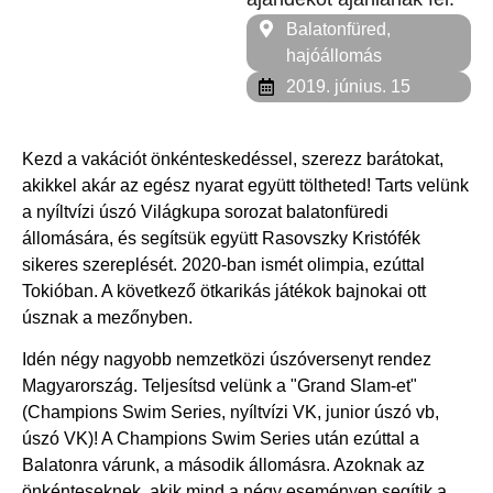
Balatonfüred,
hajóállomás
2019. június. 15
Kezd a vakációt önkénteskedéssel, szerezz barátokat,
akikkel akár az egész nyarat együtt töltheted! Tarts velünk
a nyíltvízi úszó Világkupa sorozat balatonfüredi
állomására, és segítsük együtt Rasovszky Kristófék
sikeres szereplését. 2020-ban ismét olimpia, ezúttal
Tokióban. A következő ötkarikás játékok bajnokai ott
úsznak a mezőnyben.
Idén négy nagyobb nemzetközi úszóversenyt rendez
Magyarország. Teljesítsd velünk a "Grand Slam-et"
(Champions Swim Series, nyíltvízi VK, junior úszó vb,
úszó VK)! A Champions Swim Series után ezúttal a
Balatonra várunk, a második állomásra. Azoknak az
önkénteseknek, akik mind a négy eseményen segítik a