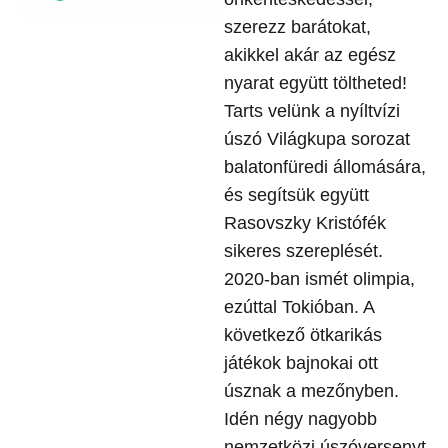
szerezz barátokat,
akikkel akár az egész
nyarat együtt töltheted!
Tarts velünk a nyíltvízi
úszó Világkupa sorozat
balatonfüredi állomására,
és segítsük együtt
Rasovszky Kristófék
sikeres szereplését.
2020-ban ismét olimpia,
ezúttal Tokióban. A
következő ötkarikás
játékok bajnokai ott
úsznak a mezőnyben.
Idén négy nagyobb
nemzetközi úszóversenyt