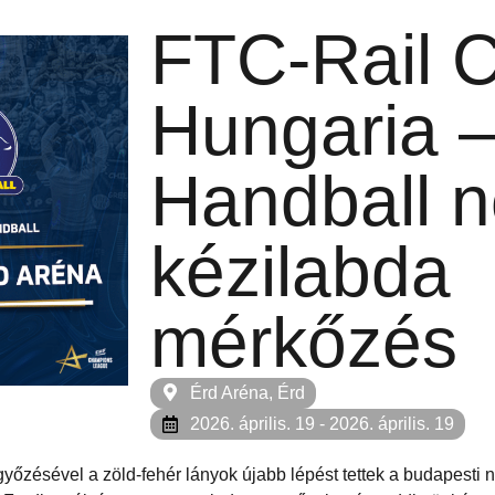
FTC-Rail 
Hungaria 
Handball n
kézilabda
mérkőzés
Érd Aréna, Érd
2026. április. 19
- 2026. április. 19
yőzésével a zöld-fehér lányok újabb lépést tettek a budapesti 