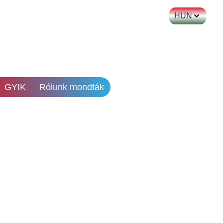
HUN
GYIK
Rólunk mondták