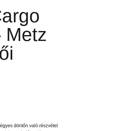
Cargo
– Metz
ői
négyes döntőn való részvétel