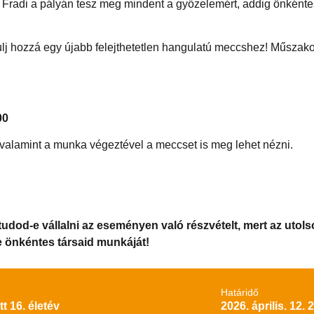
a Fradi a pályán tesz meg mindent a győzelemért, addig önkéntes
ulj hozzá egy újabb felejthetetlen hangulatú meccshez! Műszakod
00
 valamint a munka végeztével a meccset is meg lehet nézni.
tudod-e vállalni az eseményen való részvételt, mert az utols
e önkéntes társaid munkáját!
Határidő
tt 16. életév
2026. április. 12. 