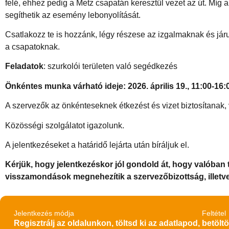
felé, ehhez pedig a Metz csapatán keresztül vezet az út. Míg 
segíthetik az esemény lebonyolítását.
Csatlakozz te is hozzánk, légy részese az izgalmaknak és jár
a csapatoknak.
Feladatok
: szurkolói területen való segédkezés
Önkéntes munka várható ideje: 2026. április 19., 11:00-16:
A szervezők az önkénteseknek étkezést és vizet biztosítanak,
Közösségi szolgálatot igazolunk.
A jelentkezéseket a határidő lejárta után bíráljuk el.
Kérjük, hogy jelentkezéskor jól gondold át, hogy valóban 
visszamondások megnehezítik a szervezőbizottság, illetv
Jelentkezés módja
Feltétel
Regisztrálj az oldalunkon, töltsd ki az adatlapod,
betöltö