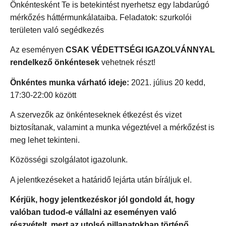
Önkéntesként Te is betekintést nyerhetsz egy labdarúgó
mérkőzés háttérmunkálataiba. Feladatok: szurkolói
területen való segédkezés
Az eseményen
CSAK VÉDETTSÉGI IGAZOLVÁNNYAL
rendelkező önkéntesek
vehetnek részt!
Önkéntes munka várható ideje:
2021.
július 20 kedd,
17:30-22:00 között
A szervezők az önkénteseknek étkezést és vizet
biztosítanak, valamint a munka végeztével a mérkőzést is
meg lehet tekinteni.
Közösségi szolgálatot igazolunk.
A jelentkezéseket a határidő lejárta után bíráljuk el.
Kérjük, hogy jelentkezéskor jól gondold át, hogy
valóban tudod-e vállalni az eseményen való
részvételt, mert az utolsó pillanatokban történő