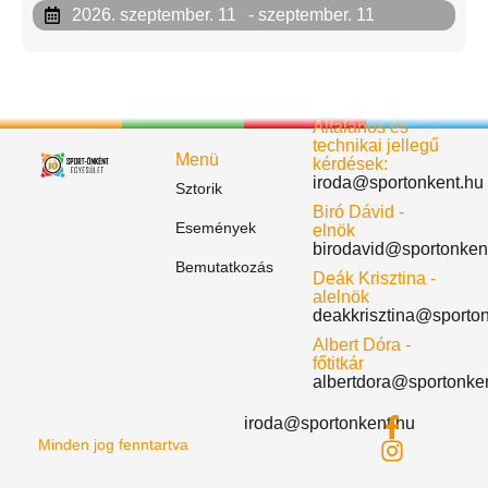
2026. szeptember. 11
- szeptember. 11
Általános és
technikai jellegű
Menü
kérdések:
iroda@sportonkent.hu
Sztorik
Biró Dávid -
Események
elnök
birodavid@sportonken
Bemutatkozás
Deák Krisztina -
alelnök
deakkrisztina@sporto
Albert Dóra -
főtitkár
albertdora@sportonke
iroda@sportonkent.hu
Minden jog fenntartva