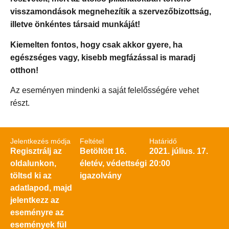
visszamondások megnehezítik a szervezőbizottság,
illetve önkéntes társaid munkáját!
Kiemelten fontos, hogy csak akkor gyere, ha
egészséges vagy, kisebb megfázással is maradj
otthon!
Az eseményen mindenki a saját felelősségére vehet
részt.
Jelentkezés módja
Feltétel
Határidő
Regisztrálj az
Betöltött 16.
2021. július. 17.
oldalunkon,
életév, védettségi
20:00
töltsd ki az
igazolvány
adatlapod, majd
jelentkezz az
eseményre az
események fül