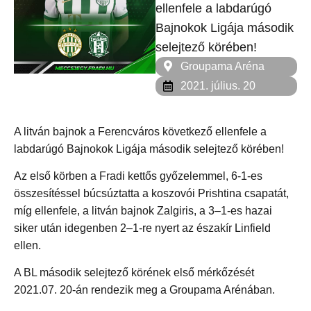
ellenfele a labdarúgó
Bajnokok Ligája második
selejtező körében!
Groupama Aréna
2021. július. 20
A litván bajnok a Ferencváros következő ellenfele a
labdarúgó Bajnokok Ligája második selejtező körében!
Az első körben a Fradi kettős győzelemmel, 6-1-es
összesítéssel búcsúztatta a koszovói Prishtina csapatát,
míg ellenfele, a litván bajnok Zalgiris, a 3–1-es hazai
siker után idegenben 2–1-re nyert az északír Linfield
ellen.
A BL második selejtező körének első mérkőzését
2021.07. 20-án rendezik meg a Groupama Arénában.