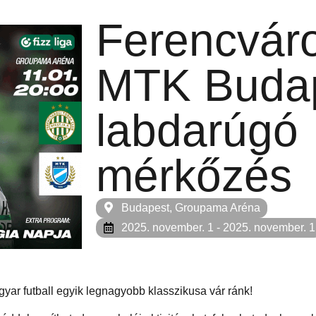
Ferencvár
MTK Buda
labdarúgó
mérkőzés
Budapest, Groupama Aréna
2025. november. 1
- 2025. november. 1
ar futball egyik legnagyobb klasszikusa vár ránk!