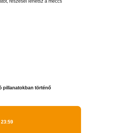
atot, részesei lehetsz a meccs
ó pillanatokban történő
 23:59