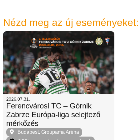
Nézd meg az új eseményeket:
2026.07.31.
Ferencvárosi TC – Górnik
Zabrze Európa-liga selejtező
mérkőzés
Budapest, Groupama Aréna