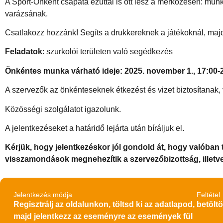
A Sport-Önként csapata ezúttal is ott lesz a mérkőzésen: munk
varázsának.
Csatlakozz hozzánk! Segíts a drukkereknek a játékoknál, majd
Feladatok
: szurkolói területen való segédkezés
Önkéntes munka várható ideje: 2025. november 1., 17:00-
A szervezők az önkénteseknek étkezést és vizet biztosítanak,
Közösségi szolgálatot igazolunk.
A jelentkezéseket a határidő lejárta után bíráljuk el.
Kérjük, hogy jelentkezéskor jól gondold át, hogy valóban 
visszamondások megnehezítik a szervezőbizottság, illetv
Jelentkezés módja
Feltétel
Regisztrálj az oldalunkon, töltsd ki az adatlapod,
betöltö
majd jelentkezz az eseményre az események fül