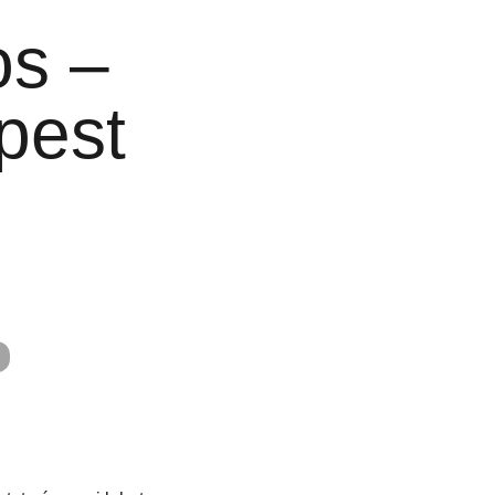
os –
pest