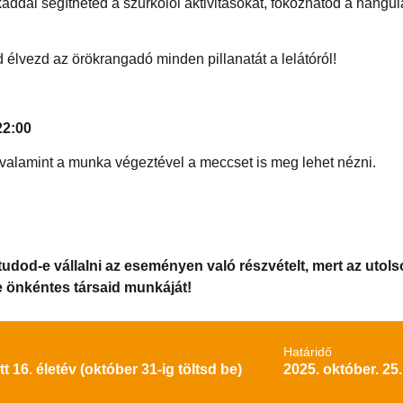
áddal segítheted a szurkolói aktivitásokat, fokozhatod a hangul
 élvezd az örökrangadó minden pillanatát a lelátóról!
22:00
 valamint a munka végeztével a meccset is meg lehet nézni.
tudod-e vállalni az eseményen való részvételt, mert az utols
e önkéntes társaid munkáját!
Határidő
tt 16. életév (október 31-ig töltsd be)
2025. október. 25.