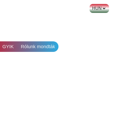
HUN
GYIK
Rólunk mondták