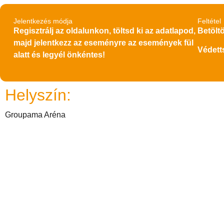
Jelentkezés módja
Feltétel
Regisztrálj az oldalunkon, töltsd ki az adatlapod,
Betöltö
majd jelentkezz az eseményre az események fül
Védett
alatt és legyél önkéntes!
Helyszín:
Groupama Aréna