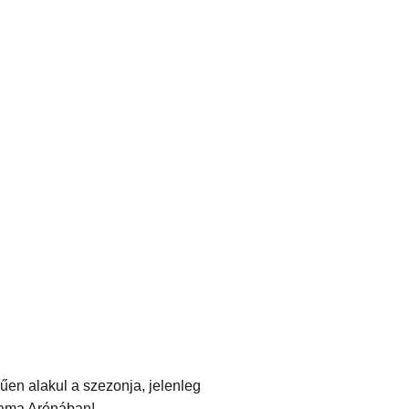
űen alakul a szezonja, jelenleg
upama Arénában!