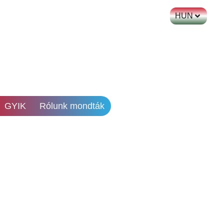
HUN
GYIK
Rólunk mondták