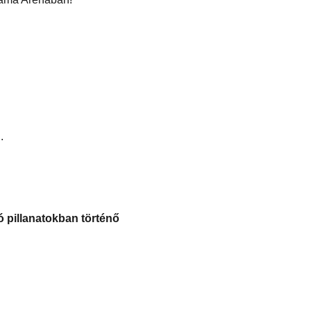
.
ó pillanatokban történő