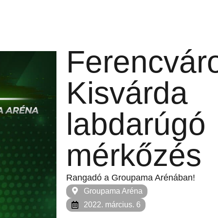
Ferencvár
Kisvárda
labdarúgó
mérkőzés
Rangadó a Groupama Arénában!
Groupama Aréna
2022. március. 6