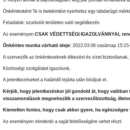
Önkéntesként Te is betekintést nyerhetsz egy labdarúgó mérk
Feladatok: szurkolói területen való segédkezés
Az eseményen
CSAK VÉDETTSÉGI IGAZOLVÁNNYAL
ren
Önkéntes munka várható ideje:
2022.03.06 vasárnap 15:15
A szervezők az önkénteseknek étkezést és vizet biztosítanak,
Közösségi szolgálatot igazolunk.
A jelentkezéseket a határidő lejárta után bíráljuk el.
Kérjük, hogy jelentkezéskor jól gondold át, hogy valóban 
visszamondások megnehezítik a szervezőbizottság, illetv
Kiemelten fontos, hogy csak akkor gyere, ha egészséges 
Az eseményen mindenki a saját felelősségére vehet részt.