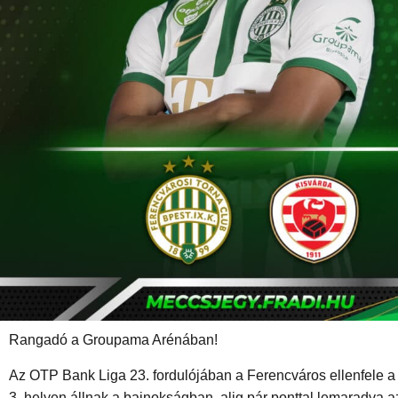
Rangadó a Groupama Arénában!
Az OTP Bank Liga 23. fordulójában a Ferencváros ellenfele a 
3. helyen állnak a bajnokságban, alig pár ponttal lemaradva a