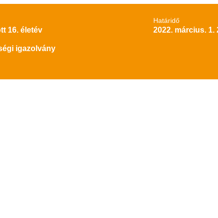
Határidő
tt 16. életév
2022. március. 1.
ségi igazolvány