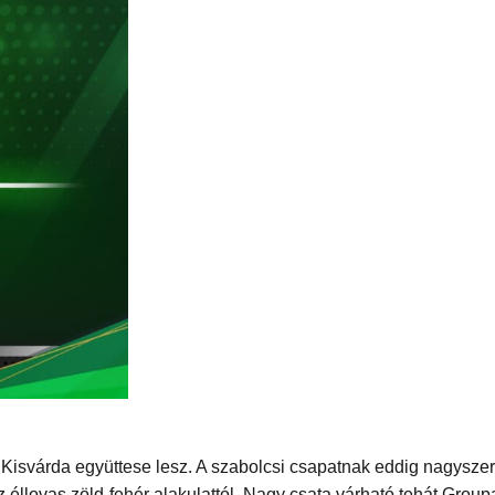
Kisvárda együttese lesz. A szabolcsi csapatnak eddig nagyszer
z éllovas zöld-fehér alakulattól. Nagy csata várható tehát Gro