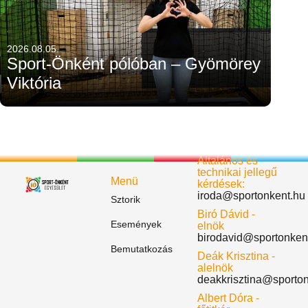
2026.08.05.
Sport-Önként pólóban – Gyömörey
Viktória
Általános és
technikai jellegű
Menü
kérdések:
iroda@sportonkent.hu
Sztorik
Biró Dávid -
Események
elnök
birodavid@sportonken
Bemutatkozás
Deák Krisztina -
alelnök
deakkrisztina@sporto
Albert Dóra -