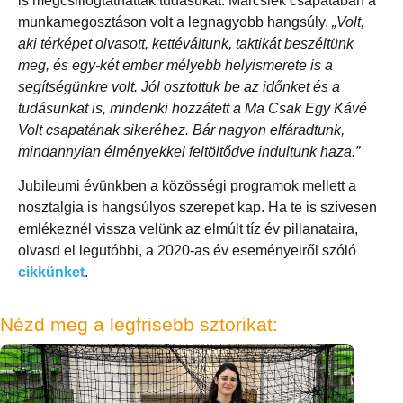
is megcsillogtathatták tudásukat. Marcsiék csapatában a
munkamegosztáson volt a legnagyobb hangsúly.
„Volt,
aki térképet olvasott, kettéváltunk, taktikát beszéltünk
meg, és egy-két ember mélyebb helyismerete is a
segítségünkre volt. Jól osztottuk be az időnket és a
tudásunkat is, mindenki hozzátett a Ma Csak Egy Kávé
Volt csapatának sikeréhez. Bár nagyon elfáradtunk,
mindannyian élményekkel feltöltődve indultunk haza.”
Jubileumi évünkben a közösségi programok mellett a
nosztalgia is hangsúlyos szerepet kap. Ha te is szívesen
emlékeznél vissza velünk az elmúlt tíz év pillanataira,
olvasd el legutóbbi, a 2020-as év eseményeiről szóló
cikkünket
.
Nézd meg a legfrisebb sztorikat: