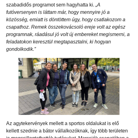
szabadidős programot sem hagyhatta ki.
„A
futóversenyen is láttam már, hogy mennyire jó a
közösség, emiatt is döntöttem úgy, hogy csatlakozom a
csapathoz. Remek összekovácsoló ereje volt az egész
programnak, ráadásul jó volt új embereket megismerni, a
feladatokon keresztül megtapasztalni, ki hogyan
gondolkodik.”
Az agytekervények mellett a sportos oldalukat is elő
kellett szednie a bátor vállalkozóknak, így több területen