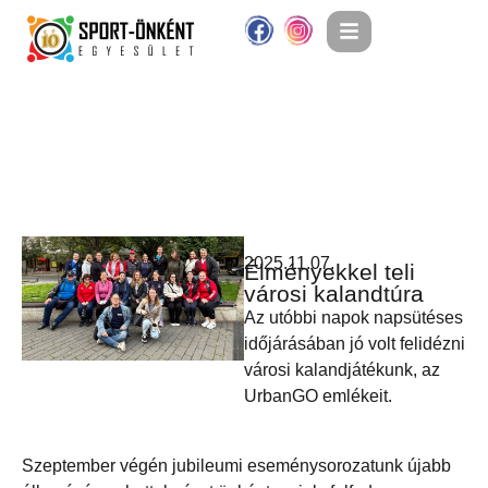
2025.11.07.
Élményekkel teli
városi kalandtúra
Az utóbbi napok napsütéses
időjárásában jó volt felidézni
városi kalandjátékunk, az
UrbanGO emlékeit.
Szeptember végén jubileumi eseménysorozatunk újabb