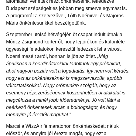
állomásán vehettek részt önkénteseink, felfedezve
Budapest szépségeit és jobban megismerve egymást is.
A programról a szervezővel, Tóth Noémivel és Majoros
Mária önkéntesünkkel beszélgettünk.
Szeptember utolsó hétvégéjén öt csapat indult útnak a
Móricz Zsigmond körtérről, hogy fejtörőkön és különféle
ügyességi feladatokon keresztül fedezzék fel a várost.
Noémi mesélt arról, honnan is jött az ötlet.
„Még
áprilisban a koordinátorokkal tartottunk egy próbakört,
ahol nagyon pozitív volt a fogadtatás, így nem volt kérdés,
hogy ezt az önkénteseknek is megszervezzük, apróbb
változtatásokkal. Nagy örömünkre szolgált, hogy az
esemény népszerűségének köszönhetően öt alakulat is
megcélozta a minél jobb időeredményt. Jó volt látni a
beérkező önkéntesek arcán a boldogságot, és hogy
mennyire jó érezték magukat.”
Marcsi a WizzAir félmaratonon önkénteskedett náluk
először, és annyira jól érezte magát, hogy ezt a