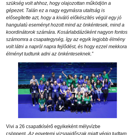
szükség volt ahhoz, hogy olajozottan működjön a
gépezet. Talán ez a nagy egymásra utaltság is
elősegítette azt, hogy a kiváló előkészítés végül egy jó
hangulatú eseményt hozott mind az önkéntesek, mind a
koordinátorok számára. Kosárlabdázóként nagyon fontos
számomra a csapategység, így az egyik legjobb élmény
volt látni a napról napra fejlődést, és hogy ezzel mekkora
élményt tudtunk adni az önkénteseknek.”
Vivi a 26 csapatkísérő egyikeként mélyvízbe
csöppent
„Az egyetemi vizsgaidőszak miatt végig tudtam