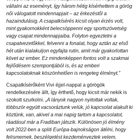
vállalni az eseményt, így három hétig kísérhettem a görög
női válogatott mindennapjait – az érkezéstől a
hazaindulásig. A csapatkísérés kicsit olyan érzés volt,
mint gyakornokként belecsöppenni egy sportszövetség
vagy csapat mindennapjaiba. Folyton egyeztetni a
csapatvezetőkkel, felvenni a fonalat, hogy aztán az első
hét után kialakuljon egyfajta rutin, amit már gyakorlottan
követ az ember. Ez mindenképpen fontos volt a szakmai
fejlődésem szempontjából is,
és az emberi
kapcsolatoknak köszönhetően is rengeteg élményt.”
Csapatkísérőként Vivi éjjel-nappal a görögök
rendelkezésére állt, így érthető, hogy kicsit már nekik is
szokott szurkolni.
„A lányok nagyon nyitottak voltak,
többször együtt vacsoráztunk velük, jó kapcsolat alakult ki
köztünk, van, akivel a mai napig tartom a kapcsolatot,
ráadásul már a Fradiban játszik. Különösen jó élmény
volt 2022-ben a spliti Európa-bajnokságon átélni, hogy
felismernek, beszélgetést kezdeményeztek velem,