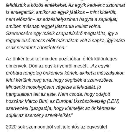
felidéztük a közös emlékeket. Az egyik kedvenc sztorimat
is emlegettük, amikor az egyik játékos – mint kiderült,
nem először – az edzéshelyszínen hagyta a sapkáját,
amiben másnap reggel játszania kellett volna.
Szerencsére egy másik csapatkísérő megtalálta, így a
reggeli első meccs előtt már nálam volt a sapka, így mára
csak nevetünk a történteken.”
Az önkénteseket minden pozícióban érték különleges
élmények, Dóri az egyik ilyenről mesélt.
„Az egyik
próbára rengeteg önkéntest kértek, akiket a műszakjukon
felül kértünk meg arra, hogy segítsék a szervezőket.
Mindenki mosolygósan végezte a feladatát, jó
hangulatban telt az este. Nem csoda, hogy odajött
hozzánk Marco Birri, az Európai Úszószövetség (LEN)
szervezési igazgatója, hogy kiemelje: az önkéntesek
adják az esemény szívét-lelkét.”
2020 sok szempontból volt jelentős az egyesület