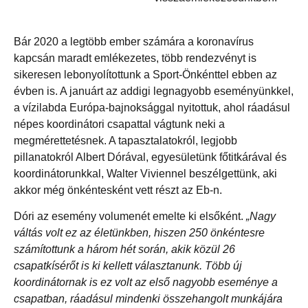
Bár 2020 a legtöbb ember számára a koronavírus
kapcsán maradt emlékezetes, több rendezvényt is
sikeresen lebonyolítottunk a Sport-Önkénttel ebben az
évben is. A januárt az addigi legnagyobb eseményünkkel,
a vízilabda Európa-bajnoksággal nyitottuk, ahol ráadásul
népes koordinátori csapattal vágtunk neki a
megmérettetésnek. A tapasztalatokról, legjobb
pillanatokról Albert Dórával, egyesületünk főtitkárával és
koordinátorunkkal, Walter Viviennel beszélgettünk, aki
akkor még önkéntesként vett részt az Eb-n.
Dóri az esemény volumenét emelte ki elsőként.
„Nagy
váltás volt ez az életünkben, hiszen 250 önkéntesre
számítottunk a három hét során, akik közül 26
csapatkísérőt is ki kellett választanunk. Több új
koordinátornak is ez volt az első nagyobb eseménye a
csapatban, ráadásul mindenki összehangolt munkájára