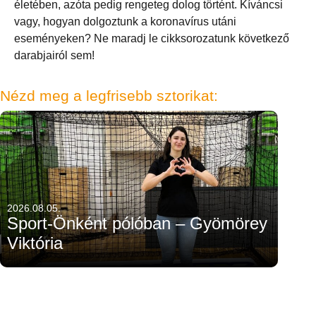
életében, azóta pedig rengeteg dolog történt. Kíváncsi
vagy, hogyan dolgoztunk a koronavírus utáni
eseményeken? Ne maradj le cikksorozatunk következő
darabjairól sem!
Nézd meg a legfrisebb sztorikat:
2026.08.05.
Sport-Önként pólóban – Gyömörey
Viktória