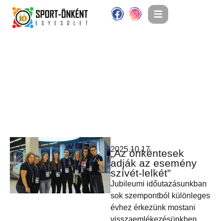
2025.10.17.
„Az önkéntesek
adják az esemény
szívét-lelkét”
Jubileumi időutazásunkban
sok szempontból különleges
évhez érkezünk mostani
visszaemlékezésünkben.