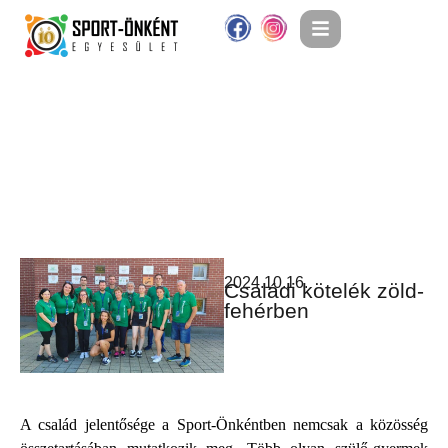
2024.10.16.
Családi kötelék zöld-
fehérben
A család jelentősége a Sport-Önkéntben nemcsak a közösség