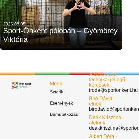
2026.08.05.
Sport-Önként pólóban – Gyömörey
Viktória
Általános és
technikai jellegű
Menü
kérdések:
iroda@sportonkent.hu
Sztorik
Biró Dávid -
Események
elnök
birodavid@sportonken
Bemutatkozás
Deák Krisztina -
alelnök
deakkrisztina@sporto
Albert Dóra -