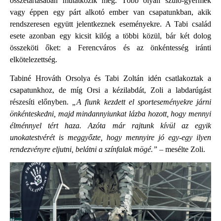
összetartásában mutatkozik meg. Több olyan szülő-gyermek
vagy éppen egy párt alkotó ember van csapatunkban, akik
rendszeresen együtt jelentkeznek eseményekre. A Tabi család
esete azonban egy kicsit kilóg a többi közül, bár két dolog
összeköti őket: a Ferencváros és az önkéntesség iránti
elkötelezettség.
Tabiné Hrováth Orsolya és Tabi Zoltán idén csatlakoztak a
csapatunkhoz, de míg Orsi a kézilabdát, Zoli a labdarúgást
részesíti előnyben.
„A fiunk kezdett el sporteseményekre járni
önkénteskedni, majd mindannyiunkat lázba hozott, hogy mennyi
élménnyel tért haza. Azóta már rajtunk kívül az egyik
unokatestvérét is meggyőzte, hogy mennyire jó egy-egy ilyen
rendezvényre eljutni, belátni a színfalak mögé.”
– mesélte Zoli.