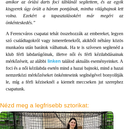
amikor az óriási darts foci táblánál segítettem, és az egyik
kisgyerek úgy örült a három pontjának, mintha világbajnok lett
volna. Ezekért a tapasztalásokért már megéri az
önkénteskedés.”
A Ferencváros csapatai tehát összehozzák az embereket, legyen
szó családtagokról vagy ismeretlenekről, akikből néhány közös
munkaóra után barátok válhatnak. Ha te is szívesen segítenéd a
klub férfi labdarúgóinak, illetve női és férfi kézilabdásainak
mérkőzéseit, az alábbi
linken
találod aktuális eseményeinket. A
foci és a női kézilabda esetén mind a hazai bajnoki, mind a hazai
nemzetközi mérkőzéseket önkénteseink segítségével bonyolítják
le, míg a férfi kéziseknél a kiemelt meccseken jut szerephez
csapatunk.
Nézd meg a legfrisebb sztorikat: