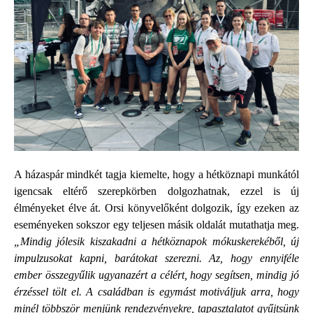
A házaspár mindkét tagja kiemelte, hogy a hétköznapi munkától
igencsak eltérő szerepkörben dolgozhatnak, ezzel is új
élményeket élve át. Orsi könyvelőként dolgozik, így ezeken az
eseményeken sokszor egy teljesen másik oldalát mutathatja meg.
„Mindig jólesik kiszakadni a hétköznapok mókuskerekéből, új
impulzusokat kapni, barátokat szerezni. Az, hogy ennyiféle
ember összegyűlik ugyanazért a célért, hogy segítsen, mindig jó
érzéssel tölt el. A családban is egymást motiváljuk arra, hogy
minél többször menjünk rendezvényekre, tapasztalatot gyűjtsünk