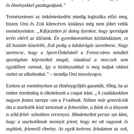
és élményekkel gazdagodjunk.”
Természetesen az önkénteskedést mindig logisztika előzi meg,
hiszen Orsi és Zoli kilencéves kislánya még nem jöhet velük
eseményeinkre.
„Kifejezetten jó dolog ilyenkor, hogy sportágak
terén eltérő az ízlésünk. Én gyerekkoromban kézilabdáztam, ez
áll hozzám közelebb, Zoli pedig a labdarúgás szerelmese. Nagy
szerencse, hogy a Sport-Önkéntnél a Ferencváros mindkét
sportágban képviselteti magát, ráadásul a meccsek sem
egyidőben vannak, így a kislányunkkal is meg tudjuk oldani
ezeket az alkalmakat.”
– mondja Orsi mosolyogva.
Ezeken az eseményeken az élménygyűjtés garantált, főleg, ha az
ember érzelmileg is elkötelezett a csapat iránt.
„A családunkban
nagyon fontos szerepe van a Fradinak. Nálam már generációk
óta a szurkolók közé tartoznak a felmenőim, a fiúnk és a lányunk
is zöld-fehér színekben versenyez. Mindemellett persze azt látni,
hogy a szurkolóknak mennyit jelent, hogy mi ott vagyunk és
segítünk, felemelő élmény. Az egyik kedvenc feladatom az volt,