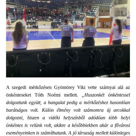
A szegedi mérkőzésen Gyömörey Viki vette szárnyai alá az
önkénteseket Tóth Noémi mellett.
„Huszonkét önkéntessel
dolgoztunk együtt, a hangulat pedig a mérkőzéshez hasonlóan
barátságos volt. Külön élmény volt számomra új arcokkal
dolgozni, hiszen a vidéki helyszínből adódóan több helyi
önkéntes is velünk volt, akikre a későbbiekben akár a fővárosi
eseményeinken is számíthatunk. A jó társaság mellett különleges