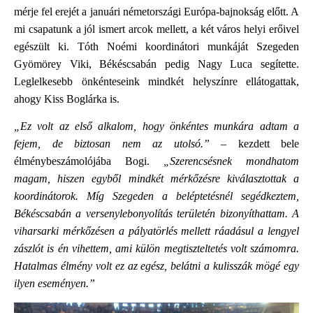
mérje fel erejét a januári németországi Európa-bajnokság előtt. A
mi csapatunk a jól ismert arcok mellett, a két város helyi erőivel
egészült ki. Tóth Noémi koordinátori munkáját Szegeden
Gyömörey Viki, Békéscsabán pedig Nagy Luca segítette.
Leglelkesebb önkénteseink mindkét helyszínre ellátogattak,
ahogy Kiss Boglárka is.
„Ez volt az első alkalom, hogy önkéntes munkára adtam a
fejem, de biztosan nem az utolsó.”
– kezdett bele
élménybeszámolójába Bogi.
„Szerencsésnek mondhatom
magam, hiszen egyből mindkét mérkőzésre kiválasztottak a
koordinátorok. Míg Szegeden a beléptetésnél segédkeztem,
Békéscsabán a versenylebonyolítás területén bizonyíthattam. A
viharsarki mérkőzésen a pályatörlés mellett ráadásul a lengyel
zászlót is én vihettem, ami külön megtiszteltetés volt számomra.
Hatalmas élmény volt ez az egész, belátni a kulisszák mögé egy
ilyen eseményen.”