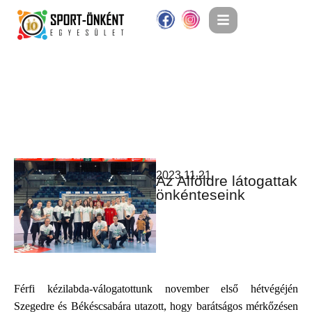
2023.11.21.
Az Alföldre látogattak
önkénteseink
Férfi kézilabda-válogatottunk november első hétvégéjén
Szegedre és Békéscsabára utazott, hogy barátságos mérkőzésen