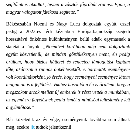
segítőink is akadtak, hiszen a zászlós főpróbát Hanusz Egon, a
magyar válogatott játékosa segítette.”
Békéscsabán Noémi és Nagy Luca dolgoztak együtt, ezzel
pedig a 2022-es férfi kézilabda Európa-bajnokság szegedi
hosszútávú önkéntes különítményen belül adták egymásnak a
stafétát a lányok.
„Noémivel korábban még nem dolgoztunk
együtt közvetlenül, de minden gördülékenyen ment, én pedig
örültem, hogy biztos hátteret és rengeteg támogatást kaptam
tőle, akárcsak a rutinos önkéntesektől. A harmadik eseményem
volt koordinátorként, jó érzés, hogy eseményről eseményre látom
magamon is a fejlődést. Vikihez hasonlóan én is örültem, hogy a
megszokott arcok mellett új emberek is részt vettek a munkában,
az egymásra figyelésnek pedig ismét a minőségi teljesítmény lett
a gyümölcse.”
Bár közeledik az év vége, eseményeink továbbra sem állnak
meg, ezekre
itt
tudtok jelentkezni!