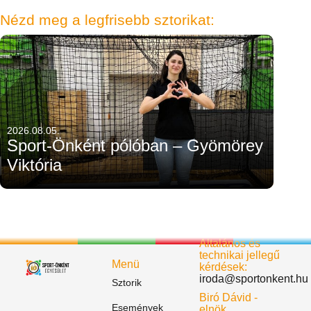
Nézd meg a legfrisebb sztorikat:
2026.08.05.
Sport-Önként pólóban – Gyömörey
Viktória
Általános és
technikai jellegű
Menü
kérdések:
iroda@sportonkent.hu
Sztorik
Biró Dávid -
Események
elnök