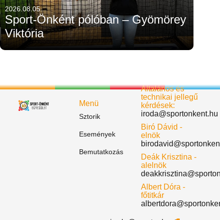
2026.08.05.
Sport-Önként pólóban – Gyömörey
Viktória
Általános és
technikai jellegű
Menü
kérdések:
iroda@sportonkent.hu
Sztorik
Biró Dávid -
Események
elnök
birodavid@sportonken
Bemutatkozás
Deák Krisztina -
alelnök
deakkrisztina@sporto
Albert Dóra -
főtitkár
albertdora@sportonke