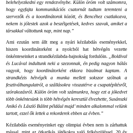
belehelyezkedni egy rendezvénybe. Külön öröm volt számomra,
hogy egyfajta kommunikációs csatornát tudtam teremteni a
szervezők és a koordinátorok között, és Bencéhez csatlakozva,
nekem is jólestek azok a beszélgetések, kedves szavak, amiket a
társakkal váltottunk nap, mint nap.”
Ami ezután sem állt meg a nyári kézilabdás eseményekkel,
hiszen koordinátorként a nyolcból hat hétvégén vezette
önkénteseinket a strandkézilabda-bajnokság fordulóin.
„Boldival
és Lucával indultunk neki a szezonnak, én pedig nagyon hálás
vagyok, hogy koordinátorként ekkora bizalmat kaptam. A
strandkézis hétvégék a munka mellett sokszor szólnak a
fesztiválhangulatról, a szállásokra visszatérve a csapatépítésről,
szórakozásról. Külön öröm volt számunkra, hogy ezt a jókedvet
több önkéntesünk is több hétvégén keresztül élvezhette, Susánszki
Anikó és László Bálint például majd’ minden alkalommal velünk
tartott, ezzel ők lettek a rekorderek ebben az évben.”
Kézilabdás eseményeinket egy olimpiai évben nem is zárhattuk
mással, mint az ötkarikás játékokra való felkészüléssel. 20 év