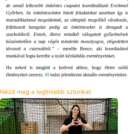
de annál lelkesebb önkéntes csapatot koordináltunk Evelinnel
Győrben. Az önkénteseinkre bízott feladatokat azonban így is
maradéktalanul megoldottuk, az olimpiát megelőző várakozás,
felfokozott hangulat pedig az önkéntesekre is átragadt a
szurkolókról. Ennek, illetve mindkét válogatott győzelmének
köszönhetően a nap végén mindenki mosolyogva, elégedetten
távozott a csarnokból.”
– mesélte Bence, aki koordinátori
munkával fogta keretbe a nyári kézilabdás eseményeinket.
Ha neked is megjött a kedved ahhoz, hogy életre szóló
élményeket szerezz,
itt
tudsz jelentkezni aktuális eseményeinkre.
Nézd meg a legfrisebb sztorikat: