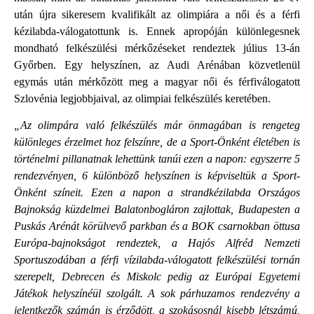
után újra sikeresem kvalifikált az olimpiára a női és a férfi
kézilabda-válogatottunk is. Ennek apropóján különlegesnek
mondható felkészülési mérkőzéseket rendeztek július 13-án
Győrben. Egy helyszínen, az Audi Arénában közvetlenül
egymás után mérkőzött meg a magyar női és férfiválogatott
Szlovénia legjobbjaival, az olimpiai felkészülés keretében.
„Az olimpára való felkészülés már önmagában is rengeteg
különleges érzelmet hoz felszínre, de a Sport-Önként életében is
történelmi pillanatnak lehettünk tanúi ezen a napon: egyszerre 5
rendezvényen, 6 különböző helyszínen is képviseltük a Sport-
Önként színeit. Ezen a napon a strandkézilabda Országos
Bajnokság küzdelmei Balatonbogláron zajlottak, Budapesten a
Puskás Arénát körülvevő parkban és a BOK csarnokban öttusa
Európa-bajnokságot rendeztek, a Hajós Alfréd Nemzeti
Sportuszodában a férfi vízilabda-válogatott felkészülési tornán
szerepelt, Debrecen és Miskolc pedig az Európai Egyetemi
Játékok helyszínéül szolgált. A sok párhuzamos rendezvény a
jelentkezők számán is érződött, a szokásosnál kisebb létszámú,