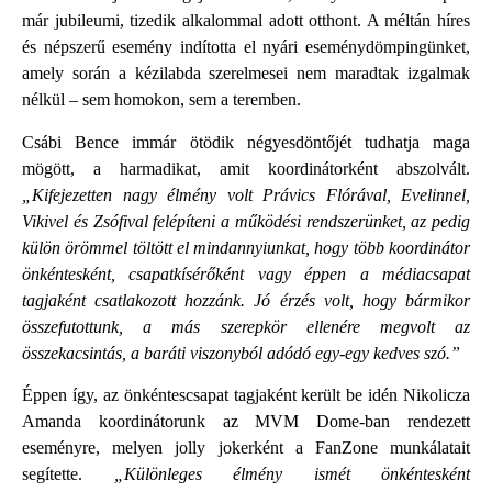
már jubileumi, tizedik alkalommal adott otthont. A méltán híres
és népszerű esemény indította el nyári eseménydömpingünket,
amely során a kézilabda szerelmesei nem maradtak izgalmak
nélkül – sem homokon, sem a teremben.
Csábi Bence immár ötödik négyesdöntőjét tudhatja maga
mögött, a harmadikat, amit koordinátorként abszolvált.
„Kifejezetten nagy élmény volt Právics Flórával, Evelinnel,
Vikivel és Zsófival felépíteni a működési rendszerünket, az pedig
külön örömmel töltött el mindannyiunkat, hogy több koordinátor
önkéntesként, csapatkísérőként vagy éppen a médiacsapat
tagjaként csatlakozott hozzánk. Jó érzés volt, hogy bármikor
összefutottunk, a más szerepkör ellenére megvolt az
összekacsintás, a baráti viszonyból adódó egy-egy kedves szó.”
Éppen így, az önkéntescsapat tagjaként került be idén Nikolicza
Amanda koordinátorunk az MVM Dome-ban rendezett
eseményre, melyen jolly jokerként a FanZone munkálatait
segítette.
„Különleges élmény ismét önkéntesként