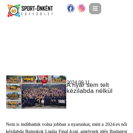
2024.09.11.
A nyár sem telt
kézilabda nélkül
Nem is indíthattuk volna jobban a nyarunkat, mint a 2024-es női
kézilabda Bajnokok Ligája Final 4-ral, amelynek idén Budapest