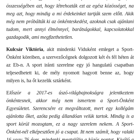
összességében azt, hogy létrehozták ezt az egész közösséget, na
meg azt, hogy mindig a mi érdekeinket tartják szem előtt. Akik
még nem próbálták ki az önkénteskedést, azoknak csak ajánlani
tudom, mert annyi élménnyel, barátságokkal, kapcsolatokkal
gazdagodik, ami megfizethetetlen.
Kulcsár Viktória
, akit mindenki Viduként emleget a Sport-
Önként köreiben, a szervezőcégnek dolgozott két és fél héten át
az Eb-n. A sport iránti szerelme egy jó hangulatú csapatban
teljesedhetett ki, de mély nyomott hagyott benne az, hogy
milyen is, ha őt kezelik sztárként.
E
lőször a 2017-es úszó-világbajnokságra jelentkeztem
önkéntesnek, akkor még nem ismertem a Sport-Önként
Egyesületet. Szerencsére ez megváltozott, mert egy kollégám
ajánlotta őket, azóta pedig állandóan velük tartok. Mindig is a
sport körül mozogtam, ez a nagy szerelem nekem. A Sport-
Önként-nél elképesztően jó a csapat. Itt nem számít, hogy valaki
16 vagy 76 éves, mindenki megtalálja a közös pontot. Kiváló a