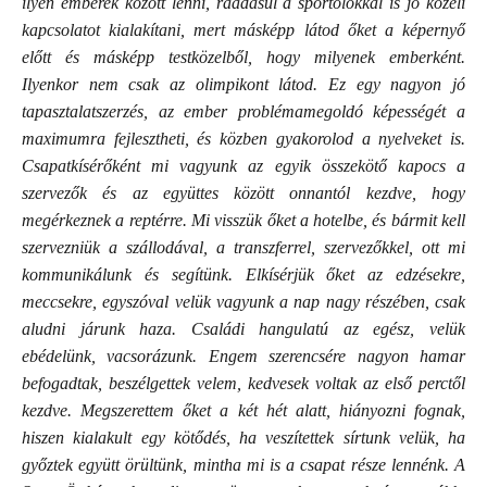
ilyen emberek között lenni, ráadásul a sportolókkal is jó közeli
kapcsolatot kialakítani, mert másképp látod őket a képernyő
előtt és másképp testközelből, hogy milyenek emberként.
Ilyenkor nem csak az olimpikont látod. Ez egy nagyon jó
tapasztalatszerzés, az ember problémamegoldó képességét a
maximumra fejlesztheti, és közben gyakorolod a nyelveket is.
Csapatkísérőként mi vagyunk az egyik összekötő kapocs a
szervezők és az együttes között onnantól kezdve, hogy
megérkeznek a reptérre. Mi visszük őket a hotelbe, és bármit kell
szervezniük a szállodával, a transzferrel, szervezőkkel, ott mi
kommunikálunk és segítünk. Elkísérjük őket az edzésekre,
meccsekre, egyszóval velük vagyunk a nap nagy részében, csak
aludni járunk haza. Családi hangulatú az egész, velük
ebédelünk, vacsorázunk. Engem szerencsére nagyon hamar
befogadtak, beszélgettek velem, kedvesek voltak az első perctől
kezdve. Megszerettem őket a két hét alatt, hiányozni fognak,
hiszen kialakult egy kötődés, ha veszítettek sírtunk velük, ha
győztek együtt örültünk, mintha mi is a csapat része lennénk. A