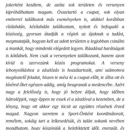
jokerként kezdtem, de azóta sok területen és versenyen
kipróbálhattam magam. Összetartó a csapat, sok olyan
emberrel találkozok más eseményeken is, akikkel korábban
vízilabdán, kézilabdán találkoztam, nyitott és befogadó a
közösség, gyorsan átadják a régiek az újaknak a tudást,
megmutatják, hogyan kell az adott területen a legjobban csinálni
a munkát, hogy mindenki elégedett legyen. Ráadásul barátságok
is kötődnek. Nem csak a versenyeken találkozunk, hanem azon
kívül is szervezünk közös programokat. A verseny
lebonyolításhoz a zászlózás is hozzátartozik, ami számomra
megtisztelő feladat, hiszen te mész ki a csapat előtt, te állsz ott és
kíséred őket egészen addig, amíg beugranak a medencébe. Azért
nagy a felelősség is, hogy jó helyre álljak, hogy időben
hátralépjek, vagy éppen ne essek el a zászlóval a kezemben, de a
lényeg, hogy ott akkor egy kicsit az együttes részének érzed
magad. Nagyon szeretem a Sport-Önként koordinátorait,
remélem, sokáig tart a lelkesedésük, és talán sokunk nevében
mondhatom, hogy köszönjük a belefektetett időt, energiát, és