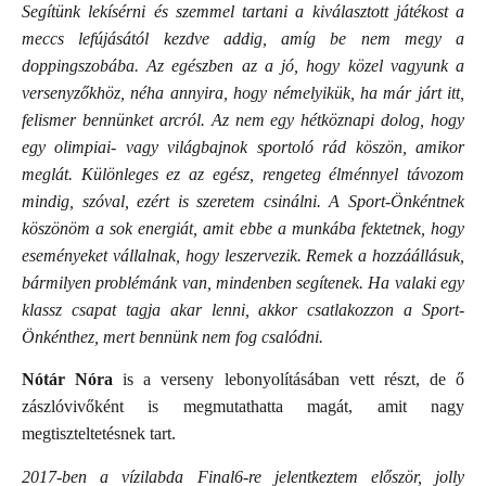
Segítünk lekísérni és szemmel tartani a kiválasztott játékost a
meccs lefújásától kezdve addig, amíg be nem megy a
doppingszobába. Az egészben az a jó, hogy közel vagyunk a
versenyzőkhöz, néha annyira, hogy némelyikük, ha már járt itt,
felismer bennünket arcról. Az nem egy hétköznapi dolog, hogy
egy olimpiai- vagy világbajnok sportoló rád köszön, amikor
meglát. Különleges ez az egész, rengeteg élménnyel távozom
mindig, szóval, ezért is szeretem csinálni. A Sport-Önkéntnek
köszönöm a sok energiát, amit ebbe a munkába fektetnek, hogy
eseményeket vállalnak, hogy leszervezik. Remek a hozzáállásuk,
bármilyen problémánk van, mindenben segítenek. Ha valaki egy
klassz csapat tagja akar lenni, akkor csatlakozzon a Sport-
Önkénthez, mert bennünk nem fog csalódni.
Nótár Nóra
is a verseny lebonyolításában vett részt, de ő
zászlóvivőként is megmutathatta magát, amit nagy
megtiszteltetésnek tart.
2017-ben a vízilabda Final6-re jelentkeztem először, jolly