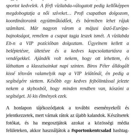
sportot kedvelek. A férfi vízilabda-válogatott pedig kellőképpen
megdobogtatja a női szíveket… Profi csapatban dolgozom,
koordinátoraink együttműködőek, és bármiben lehet rájuk
számítani. Már nagyon várom a májusi úszó-Európa-
bajnokságot, remélem a csapat tagja leszek ismét. A vízilabda
Eb-n a VIP pozícióban dolgoztam. Ügyelnem kellett a
beléptetésre, ültetésre és a kedves kapcsolattartásra a
vendégekkel. Ajándék volt nekem, hogy ott lehettem, és
láthattam a klasszisainkat napi szinten. Biros Péter álldogált
kissé tétován valamelyik nap a VIP lelátónál, én pedig a
segítségére siettem. Később egy kedves fejbólintással jelezte
nekem a skyboxból, hogy minden rendben van, köszöni a
segítséget. Jó kis élmények ezek.
A honlapon tájékozódjatok a további eseményekről és
jelentkezzetek, mert várnak rátok az újabb kalandok. Készítsetek
fotókat, és ha megosztjátok azokat a közösségi média
felületeken, akkor használjátok a
#sportonkentcsalad
hashtag-