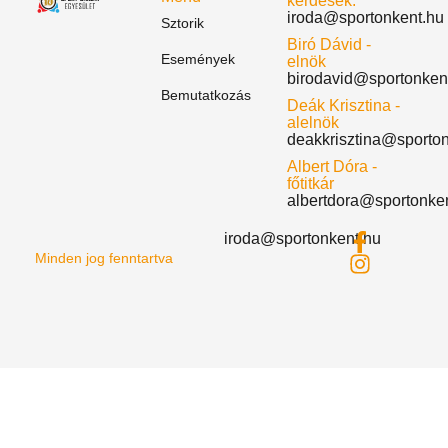
kérdések:
iroda@sportonkent.hu
Sztorik
Biró Dávid -
Események
elnök
birodavid@sportonken
Bemutatkozás
Deák Krisztina -
alelnök
deakkrisztina@sporto
Albert Dóra -
főtitkár
albertdora@sportonke
iroda@sportonkent.hu
Minden jog fenntartva