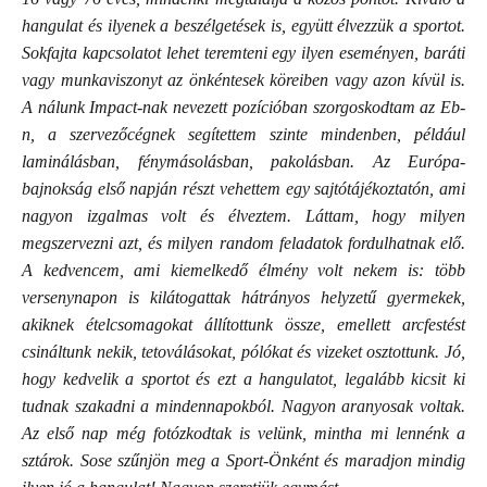
hangulat és ilyenek a beszélgetések is, együtt élvezzük a sportot.
Sokfajta kapcsolatot lehet teremteni egy ilyen eseményen, baráti
vagy munkaviszonyt az önkéntesek köreiben vagy azon kívül is.
A nálunk Impact-nak nevezett pozícióban szorgoskodtam az Eb-
n, a szervezőcégnek segítettem szinte mindenben, például
laminálásban, fénymásolásban, pakolásban. Az Európa-
bajnokság első napján részt vehettem egy sajtótájékoztatón, ami
nagyon izgalmas volt és élveztem. Láttam, hogy milyen
megszervezni azt, és milyen random feladatok fordulhatnak elő.
A kedvencem, ami kiemelkedő élmény volt nekem is: több
versenynapon is kilátogattak hátrányos helyzetű gyermekek,
akiknek ételcsomagokat állítottunk össze, emellett arcfestést
csináltunk nekik, tetoválásokat, pólókat és vizeket osztottunk. Jó,
hogy kedvelik a sportot és ezt a hangulatot, legalább kicsit ki
tudnak szakadni a mindennapokból. Nagyon aranyosak voltak.
Az első nap még fotózkodtak is velünk, mintha mi lennénk a
sztárok. Sose szűnjön meg a Sport-Önként és maradjon mindig