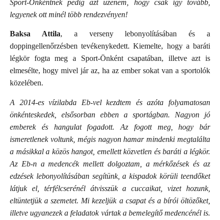
Sport-Önkéntnek pedig azt üzenem, hogy csak így tovább,
legyenek ott minél több rendezvényen!
Baksa Attila
, a verseny lebonyolításában és a
doppingellenőrzésben tevékenykedett. Kiemelte, hogy a baráti
légkör fogta meg a Sport-Önként csapatában, illetve azt is
elmesélte, hogy mivel jár az, ha az ember sokat van a sportolók
közelében.
A 2014-es vízilabda Eb-vel kezdtem és azóta folyamatosan
önkénteskedek, elsősorban ebben a sportágban. Nagyon jó
emberek és hangulat fogadott. Az fogott meg, hogy bár
ismeretlenek voltunk, mégis nagyon hamar mindenki megtalálta
a másikkal a közös hangot, emellett közvetlen és baráti a légkör.
Az Eb-n a medencék mellett dolgoztam, a mérkőzések és az
edzések lebonyolításában segítünk, a kispadok körüli teendőket
látjuk el, térfélcserénél átvisszük a cuccaikat, vizet hozunk,
eltüntetjük a szemetet. Mi kezeljük a csapat és a bírói öltözőket,
illetve ugyanezek a feladatok vártak a bemelegítő medencénél is.