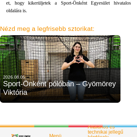
et, hogy kikerüljetek a Sport-Önként Egyesület hivatalos
oldalára is.
Nézd meg a legfrisebb sztorikat:
2026.08.05.
Sport-Önként pólóban – Gyömörey
Viktória
Általános és
technikai jellegű
Menü