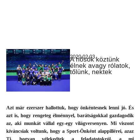
2020.02.03.
A hősök köztünk
élnek avagy rólatok,
tőlünk, nektek
Azt már ezerszer hallottuk, hogy önkéntesnek lenni jó. És
azt is, hogy rengeteg élménnyel, barátságokkal gazdagodik
az, aki munkát vállal egy-egy világversenyen. Mi viszont
kíváncsiak voltunk, hogy a Sport-Önként alappillérei, azaz
Ti, hogyan vélekedtek a feladatotokról, a mi