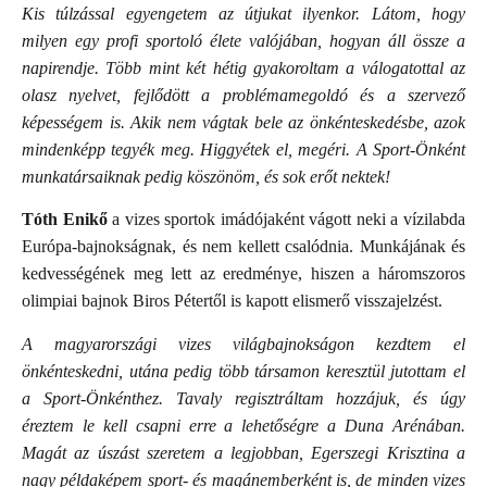
Kis túlzással egyengetem az útjukat ilyenkor. Látom, hogy
milyen egy profi sportoló élete valójában, hogyan áll össze a
napirendje. Több mint két hétig gyakoroltam a válogatottal az
olasz nyelvet, fejlődött a problémamegoldó és a szervező
képességem is. Akik nem vágtak bele az önkénteskedésbe, azok
mindenképp tegyék meg. Higgyétek el, megéri. A Sport-Önként
munkatársaiknak pedig köszönöm, és sok erőt nektek!
Tóth Enikő
a vizes sportok imádójaként vágott neki a vízilabda
Európa-bajnokságnak, és nem kellett csalódnia. Munkájának és
kedvességének meg lett az eredménye, hiszen a háromszoros
olimpiai bajnok Biros Pétertől is kapott elismerő visszajelzést.
A magyarországi vizes világbajnokságon kezdtem el
önkénteskedni, utána pedig több társamon keresztül jutottam el
a Sport-Önkénthez. Tavaly regisztráltam hozzájuk, és úgy
éreztem le kell csapni erre a lehetőségre a Duna Arénában.
Magát az úszást szeretem a legjobban, Egerszegi Krisztina a
nagy példaképem sport- és magánemberként is, de minden vizes