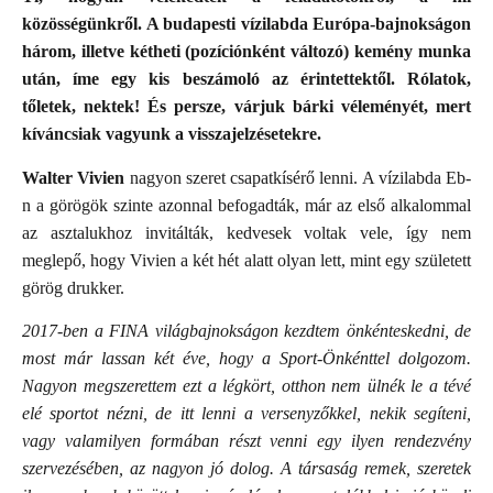
közösségünkről. A budapesti vízilabda Európa-bajnokságon
három, illetve kétheti (pozíciónként változó) kemény munka
után, íme egy kis beszámoló az érintettektől. Rólatok,
tőletek, nektek! És persze, várjuk bárki véleményét, mert
kíváncsiak vagyunk a visszajelzésetekre.
Walter Vivien
nagyon szeret csapatkísérő lenni. A vízilabda Eb-
n a görögök szinte azonnal befogadták, már az első alkalommal
az asztalukhoz invitálták, kedvesek voltak vele, így nem
meglepő, hogy Vivien a két hét alatt olyan lett, mint egy született
görög drukker.
2017-ben a FINA világbajnokságon kezdtem önkénteskedni, de
most már lassan két éve, hogy a Sport-Önkénttel dolgozom.
Nagyon megszerettem ezt a légkört, otthon nem ülnék le a tévé
elé sportot nézni, de itt lenni a versenyzőkkel, nekik segíteni,
vagy valamilyen formában részt venni egy ilyen rendezvény
szervezésében, az nagyon jó dolog. A társaság remek, szeretek