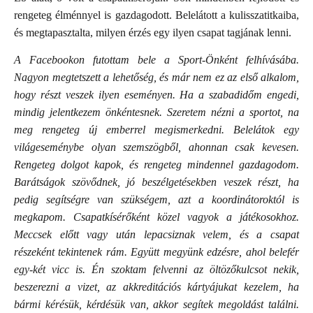
rengeteg élménnyel is gazdagodott. Belelátott a kulisszatitkaiba,
és megtapasztalta, milyen érzés egy ilyen csapat tagjának lenni.
A Facebookon futottam bele a Sport-Önként felhívásába.
Nagyon megtetszett a lehetőség, és már nem ez az első alkalom,
hogy részt veszek ilyen eseményen. Ha a szabadidőm engedi,
mindig jelentkezem önkéntesnek. Szeretem nézni a sportot, na
meg rengeteg új emberrel megismerkedni. Belelátok egy
világeseménybe olyan szemszögből, ahonnan csak kevesen.
Rengeteg dolgot kapok, és rengeteg mindennel gazdagodom.
Barátságok szövődnek, jó beszélgetésekben veszek részt, ha
pedig segítségre van szükségem, azt a koordinátoroktól is
megkapom. Csapatkísérőként közel vagyok a játékosokhoz.
Meccsek előtt vagy után lepacsiznak velem, és a csapat
részeként tekintenek rám. Együtt megyünk edzésre, ahol belefér
egy-két vicc is. Én szoktam felvenni az öltözőkulcsot nekik,
beszerezni a vizet, az akkreditációs kártyájukat kezelem, ha
bármi kérésük, kérdésük van, akkor segítek megoldást találni.