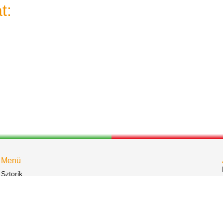
t:
Menü
Sztorik
Események
Bemutatkozás