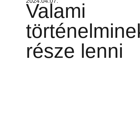
2024.04.07.
Valami
történelmine
része lenni