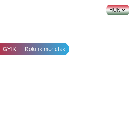
HUN
GYIK
Rólunk mondták