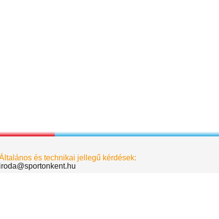
Általános és technikai jellegű kérdések:
iroda@sportonkent.hu
Biró Dávid - elnök
birodavid@sportonkent.hu
Deák Krisztina - alelnök
deakkrisztina@sportonkent.hu