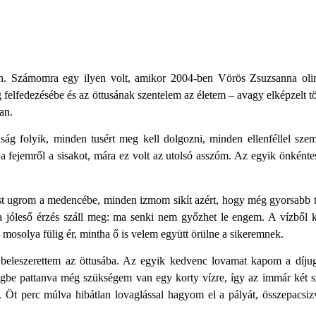
n. Számomra egy ilyen volt, amikor 2004-ben Vörös Zsuzsanna olim
g felfedezésébe és az öttusának szentelem az életem – avagy elképzelt t
an.
ág folyik, minden tusért meg kell dolgozni, minden ellenféllel sze
m a fejemről a sisakot, mára ez volt az utolsó asszóm. Az egyik önkénte
st ugrom a medencébe, minden izmom sikít azért, hogy még gyorsabb t
 jóleső érzés száll meg: ma senki nem győzhet le engem. A vízből 
mosolya fülig ér, mintha ő is velem együtt örülne a sikeremnek.
eleszerettem az öttusába. Az egyik kedvenc lovamat kapom a díjug
gbe pattanva még szükségem van egy korty vízre, így az immár két s
l. Öt perc múlva hibátlan lovaglással hagyom el a pályát, összepacsi