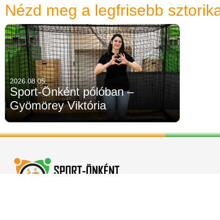
Nézd meg a legfrisebb sztorika
2026.08.05.
Sport-Önként pólóban –
Gyömörey Viktória