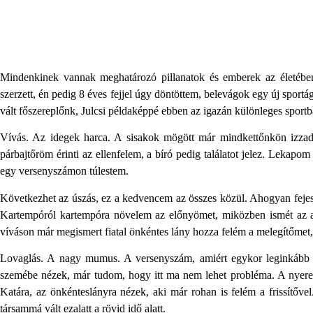
Mindenkinek vannak meghatározó pillanatok és emberek az életébe
szerzett, én pedig 8 éves fejjel úgy döntöttem, belevágok egy új sportá
vált főszereplőnk, Julcsi példaképpé ebben az igazán különleges sportb
Vívás. Az idegek harca. A sisakok mögött már mindkettőnkön izzads
párbajtőröm érinti az ellenfelem, a bíró pedig találatot jelez. Lekapo
egy versenyszámon túlestem.
Következhet az úszás, ez a kedvencem az összes közül. Ahogyan feje
Kartempóról kartempóra növelem az előnyömet, miközben ismét az a
víváson már megismert fiatal önkéntes lány hozza felém a melegítőmet, 
Lovaglás. A nagy mumus. A versenyszám, amiért egykor leginkább b
szemébe nézek, már tudom, hogy itt ma nem lehet probléma. A nyere
Katára, az önkénteslányra nézek, aki már rohan is felém a frissítőve
társammá vált ezalatt a rövid idő alatt.