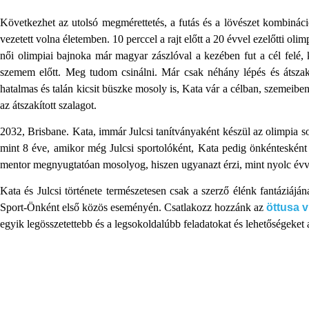
Következhet az utolsó megmérettetés, a futás és a lövészet kombin
vezetett volna életemben. 10 perccel a rajt előtt a 20 évvel ezelőtti ol
női olimpiai bajnoka már magyar zászlóval a kezében fut a cél felé,
szemem előtt. Meg tudom csinálni. Már csak néhány lépés és átszak
hatalmas és talán kicsit büszke mosoly is, Kata vár a célban, szemei
az átszakított szalagot.
2032, Brisbane. Kata, immár Julcsi tanítványaként készül az olimpia 
mint 8 éve, amikor még Julcsi sportolóként, Kata pedig önkéntesként é
mentor megnyugtatóan mosolyog, hiszen ugyanazt érzi, mint nyolc évve
Kata és Julcsi története természetesen csak a szerző élénk fantáziá
Sport-Önként első közös eseményén. Csatlakozz hozzánk az
öttusa v
egyik legösszetettebb és a legsokoldalúbb feladatokat és lehetőségeket