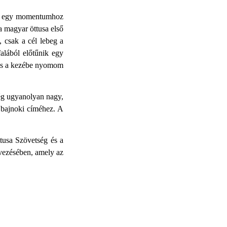
 az egy momentumhoz
 a magyar öttusa első
, csak a cél lebeg a
alából előtűnik egy
n és a kezébe nyomom
ség ugyanolyan nagy,
i bajnoki címéhez. A
ttusa Szövetség és a
vezésében, amely az