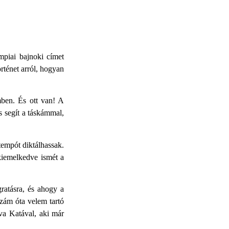
piai bajnoki címet
örténet arról, hogyan
mben. És ott van! A
s segít a táskámmal,
empót diktálhassak.
kiemelkedve ismét a
ratásra, és ahogy a
zám óta velem tartó
zva Katával, aki már