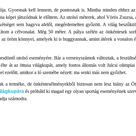
ációja. Gyorsnak kell lennem, de pontosnak is. Mintha minden ehhez
impia képei játszódnak le előttem. Az utolsó méterek, ahol Vörös Zsuzsa,
 kétséget sem hagyva afelől, megérdemelten győzött. A világ beszűkül
ítom a célvonalat. Még 50 méter. A pálya szélén az önkéntesek sorf
ben az öröm könnyei, amelyek ki is buggyannak, amint átérek a vonalo
sorsdöntő utolsó eseményére. Bár a versenyszámok változtak, a feszült
lte át az öttusa világkupát, amely fontos állomás volt Julcsi olimpia
l ezelőtt, amikor a ló szemébe nézett: ma senki más nem győzhet.
jának a terméke, de önkéntesélményekből biztosan nem lesz hiány az Ö
ilágkupára
és próbáld ki magad egy olyan sportág eseményének szer
 adja számodra.