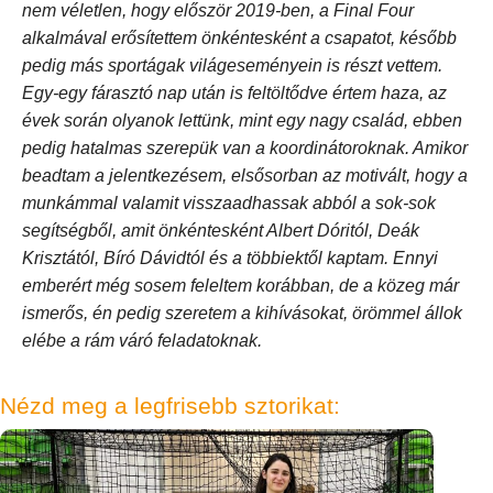
nem véletlen, hogy először 2019-ben, a Final Four
alkalmával erősítettem önkéntesként a csapatot, később
pedig más sportágak világeseményein is részt vettem.
Egy-egy fárasztó nap után is feltöltődve értem haza, az
évek során olyanok lettünk, mint egy nagy család, ebben
pedig hatalmas szerepük van a koordinátoroknak. Amikor
beadtam a jelentkezésem, elsősorban az motivált, hogy a
munkámmal valamit visszaadhassak abból a sok-sok
segítségből, amit önkéntesként Albert Dóritól, Deák
Krisztától, Bíró Dávidtól és a többiektől kaptam. Ennyi
emberért még sosem feleltem korábban, de a közeg már
ismerős, én pedig szeretem a kihívásokat, örömmel állok
elébe a rám váró feladatoknak.
Nézd meg a legfrisebb sztorikat: