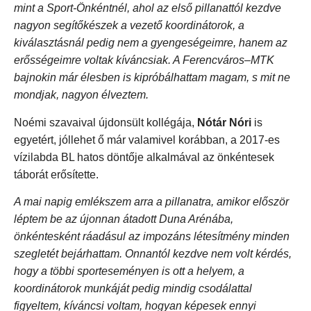
mint a Sport-Önkéntnél, ahol az első pillanattól kezdve
nagyon segítőkészek a vezető koordinátorok, a
kiválasztásnál pedig nem a gyengeségeimre, hanem az
erősségeimre voltak kíváncsiak. A Ferencváros–MTK
bajnokin már élesben is kipróbálhattam magam, s mit ne
mondjak, nagyon élveztem.
Noémi szavaival újdonsült kollégája,
Nótár Nóri
is
egyetért, jóllehet ő már valamivel korábban, a 2017-es
vízilabda BL hatos döntője alkalmával az önkéntesek
táborát erősítette.
A mai napig emlékszem arra a pillanatra, amikor először
léptem be az újonnan átadott Duna Arénába,
önkéntesként ráadásul az impozáns létesítmény minden
szegletét bejárhattam. Onnantól kezdve nem volt kérdés,
hogy a többi sporteseményen is ott a helyem, a
koordinátorok munkáját pedig mindig csodálattal
figyeltem, kíváncsi voltam, hogyan képesek ennyi