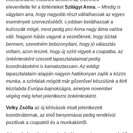
elevenítette fel a történteket
Szilágyi Anna
.
– Mindig is
vágytam arra, hogy nagyobb részt vállalhassak az egyes
események szervezéséből, s jobban beláthassak a
kulisszák mögé, most pedig pici Anna nagy álma valóra
vált. Nagyon hálás vagyok a vezetőknek, hogy bíztak
bennem, szeretném bebizonyítani, hogy jó választás
voltam, azon leszek, hogy új színt vigyek a csapatba, az
önkéntesként szerzett tapasztalataimat pedig
koordinátorként is kamatoztassam. Az eddigi
tapasztalataim alapján nagyon hatékonyan zajlik a közös
munka, a színfalak mögött már gőzerővel készülünk a férfi
kézilabda Európa-bajnokságra, amelyre november
végéig még lehet jelentkezni önkéntesként.
Velky Zsófia
az új kihívások miatt jelentkezett
koordinátornak, az első benyomásai pedig rendkívül
pozitívak a csapatról és a munkakörről.