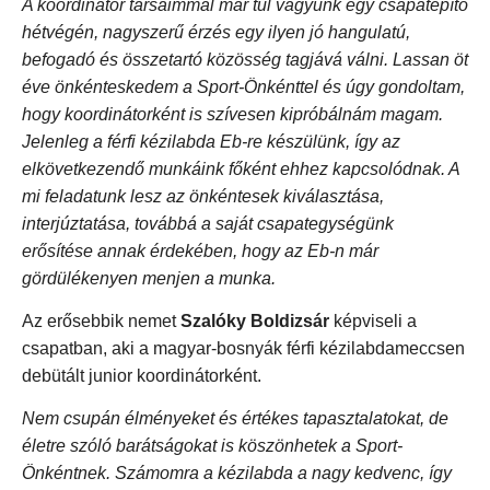
A koordinátor társaimmal már túl vagyunk egy csapatépítő
hétvégén, nagyszerű érzés egy ilyen jó hangulatú,
befogadó és összetartó közösség tagjává válni. Lassan öt
éve önkénteskedem a Sport-Önkénttel és úgy gondoltam,
hogy koordinátorként is szívesen kipróbálnám magam.
Jelenleg a férfi kézilabda Eb-re készülünk, így az
elkövetkezendő munkáink főként ehhez kapcsolódnak. A
mi feladatunk lesz az önkéntesek kiválasztása,
interjúztatása, továbbá a saját csapategységünk
erősítése annak érdekében, hogy az Eb-n már
gördülékenyen menjen a munka.
Az erősebbik nemet
Szalóky Boldizsár
képviseli a
csapatban, aki a magyar-bosnyák férfi kézilabdameccsen
debütált junior koordinátorként.
Nem csupán élményeket és értékes tapasztalatokat, de
életre szóló barátságokat is köszönhetek a Sport-
Önkéntnek. Számomra a kézilabda a nagy kedvenc, így