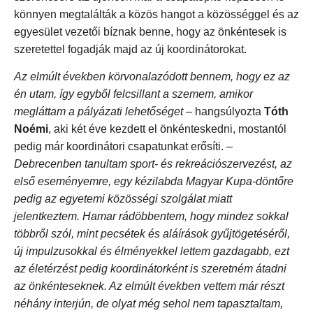
könnyen megtalálták a közös hangot a közösséggel és az
egyesület vezetői bíznak benne, hogy az önkéntesek is
szeretettel fogadják majd az új koordinátorokat.
Az elmúlt években körvonalazódott bennem, hogy ez az
én utam, így egyből felcsillant a szemem, amikor
megláttam a pályázati lehetőséget
– hangsúlyozta
Tóth
Noémi
, aki két éve kezdett el önkénteskedni, mostantól
pedig már koordinátori csapatunkat erősíti.
–
Debrecenben tanultam sport- és rekreációszervezést, az
első eseményemre, egy kézilabda Magyar Kupa-döntőre
pedig az egyetemi közösségi szolgálat miatt
jelentkeztem. Hamar rádöbbentem, hogy mindez sokkal
többről szól, mint pecsétek és aláírások gyűjtögetéséről,
új impulzusokkal és élményekkel lettem gazdagabb, ezt
az életérzést pedig koordinátorként is szeretném átadni
az önkénteseknek. Az elmúlt években vettem már részt
néhány interjún, de olyat még sehol nem tapasztaltam,