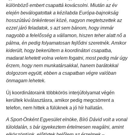
különböző embert csapattá kovácsolni. Miután az év
elején beválogatottak a kézilabda Európa-bajnokság
hosszútávú önkéntesei közé, nagyon megtetszettek az
ezzel járó feladatok, s azt sem bánom, hogy immár
nagyobb a felelősség a vállamon, hiszen teher alatt nő a
pálma, én pedig folyamatosan fejlődni szeretnék. Amikor
kiderült, hogy bekerültem a koordinátori csapatba,
madarat lehetett volna velem fogatni, most pedig már úgy
érzem, hogy nem munkatársakkal, hanem barátokkal
dolgozom együtt, ebben a csapatban végre valóban
önmagam lehetek.
Új koordinátoraink többkörös interjúfolyamat végén
kerültek kiválasztásra, amikor pedig megcsörrent a
telefon, nem hittek a fülüknek a jó hír hallatán.
A Sport-Önként Egyesület elnöke, Bíró Dávid volt a vonal
túloldalán, s bár igyekeztem értelmesen reagálni, amint
elköszöntünk, előtörtek belőlem az érzelmek
–