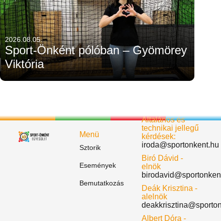
2026.08.05.
Sport-Önként pólóban – Gyömörey
Viktória
Általános és
technikai jellegű
Menü
kérdések:
iroda@sportonkent.hu
Sztorik
Biró Dávid -
Események
elnök
birodavid@sportonken
Bemutatkozás
Deák Krisztina -
alelnök
deakkrisztina@sporto
Albert Dóra -