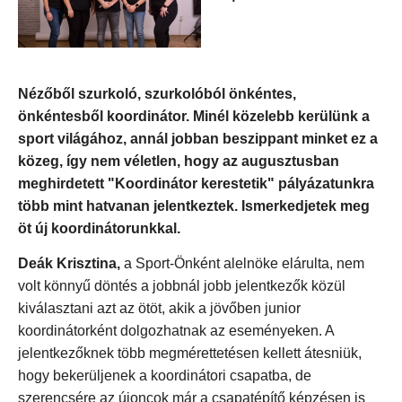
Nézőből szurkoló, szurkolóból önkéntes,
önkéntesből koordinátor. Minél közelebb kerülünk a
sport világához, annál jobban beszippant minket ez a
közeg, így nem véletlen, hogy az augusztusban
meghirdetett "Koordinátor kerestetik" pályázatunkra
több mint hatvanan jelentkeztek. Ismerkedjetek meg
öt új koordinátorunkkal.
Deák Krisztina,
a Sport-Önként alelnöke elárulta, nem
volt könnyű döntés a jobbnál jobb jelentkezők közül
kiválasztani azt az ötöt, akik a jövőben junior
koordinátorként dolgozhatnak az eseményeken. A
jelentkezőknek több megmérettetésen kellett átesniük,
hogy bekerüljenek a koordinátori csapatba, de
szerencsére az újoncok már a csapatépítő képzésen is