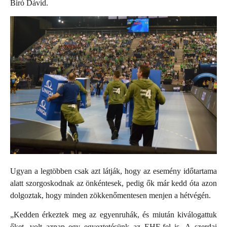
Bíró Dávid.
Ugyan a legtöbben csak azt látják, hogy az esemény időtartama
alatt szorgoskodnak az önkéntesek, pedig ők már kedd óta azon
dolgoztak, hogy minden zökkenőmentesen menjen a hétvégén.
„Kedden érkeztek meg az egyenruhák, és miután kiválogattuk
őket, volt aznap egy egyeztetésünk az EHF-fel is. A szerdai