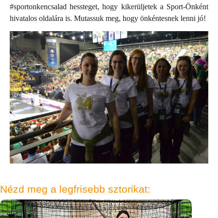
#sportonkencsalad hessteget, hogy kikerüljetek a Sport-Önként
hivatalos oldalára is. Mutassuk meg, hogy önkéntesnek lenni jó!
Nézd meg a legfrisebb sztorikat: