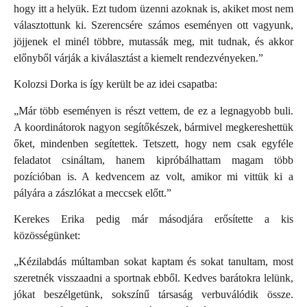
hogy itt a helyük. Ezt tudom üzenni azoknak is, akiket most nem
választottunk ki. Szerencsére számos eseményen ott vagyunk,
jöjjenek el minél többre, mutassák meg, mit tudnak, és akkor
előnyből várják a kiválasztást a kiemelt rendezvényeken.”
Kolozsi Dorka is így került be az idei csapatba:
„Már több eseményen is részt vettem, de ez a legnagyobb buli.
A koordinátorok nagyon segítőkészek, bármivel megkereshettük
őket, mindenben segítettek. Tetszett, hogy nem csak egyféle
feladatot csináltam, hanem kipróbálhattam magam több
pozícióban is. A kedvencem az volt, amikor mi vittük ki a
pályára a zászlókat a meccsek előtt.”
Kerekes Erika pedig már másodjára erősítette a kis
közösségünket:
„Kézilabdás múltamban sokat kaptam és sokat tanultam, most
szeretnék visszaadni a sportnak ebből. Kedves barátokra lelünk,
jókat beszélgetünk, sokszínű társaság verbuválódik össze.