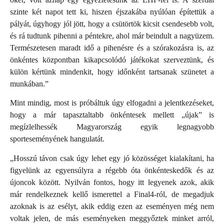
szinte két napot tett ki, hiszen éjszakába nyúlóan építettük a
pályát, úgyhogy jól jött, hogy a csütörtök kicsit csendesebb volt,
és rá tudtunk pihenni a péntekre, ahol már beindult a nagyüzem.
Természetesen maradt idő a pihenésre és a szórakozásra is, az
önkéntes központban kikapcsolódó játékokat szerveztünk, és
külön kértünk mindenkit, hogy időnként tartsanak szünetet a
munkában.”
Mint mindig, most is próbáltuk úgy elfogadni a jelentkezéseket,
hogy a már tapasztaltabb önkéntesek mellett „újak” is
megízlelhessék Magyarország egyik legnagyobb
sporteseményének hangulatát.
„Hosszú távon csak úgy lehet egy jó közösséget kialakítani, ha
figyelünk az egyensúlyra a régebb óta önkénteskedők és az
újoncok között. Nyilván fontos, hogy itt legyenek azok, akik
már rendelkeznek kellő ismerettel a Final4-ról, de megadjuk
azoknak is az esélyt, akik eddig ezen az eseményen még nem
voltak jelen, de más eseményeken meggyőztek minket arról,