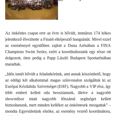
Az önkéntes csapat erre az évre is bővült, immáron 174 lelkes
jelentkező élvezhette a Final4 elképesztő hangulatát. Mivel ezzel
az eseménnyel egyidőben zajlott a Duna Arénában a FINA
Champions Swim Series, ezért a koordinátoraink egy része ott
dolgozott, öten pedig a Papp László Budapest Sportarénában
maradtak.
„Idén ismét bővült a feladatkörünk, ami annak köszönhető, hogy
az eddigi két alkalommal magas színvonalon szolgáltuk ki az
Európai Kézilabda Szövetséget (EHF). Nagyobb a VIP rész, így
több embert kellett oda beosztanunk, illetve a nagyobb
showműsor miatt nagyobb létszámú segítséget kellett
biztosítanunk, mert minden kelléket az önkéntesek mozgattak” –
mondta Egyesületünk elnöke, az esemény vezető koordinátora,