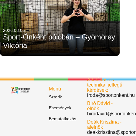
2026.08.05.
Sport-Önként pólóban – Gyömörey
Viktória
Általános és
technikai jellegű
Menü
kérdések:
iroda@sportonkent.hu
Sztorik
Biró Dávid -
Események
elnök
birodavid@sportonken
Bemutatkozás
Deák Krisztina -
alelnök
deakkrisztina@sporto