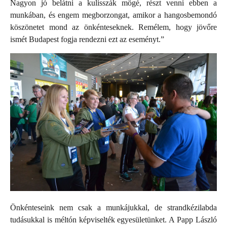
Nagyon jó belátni a kulisszák mögé, részt venni ebben a
munkában, és engem megborzongat, amikor a hangosbemondó
köszönetet mond az önkénteseknek. Remélem, hogy jövőre
ismét Budapest fogja rendezni ezt az eseményt.”
Önkénteseink nem csak a munkájukkal, de strandkézilabda
tudásukkal is méltón képviselték egyesületünket. A Papp László