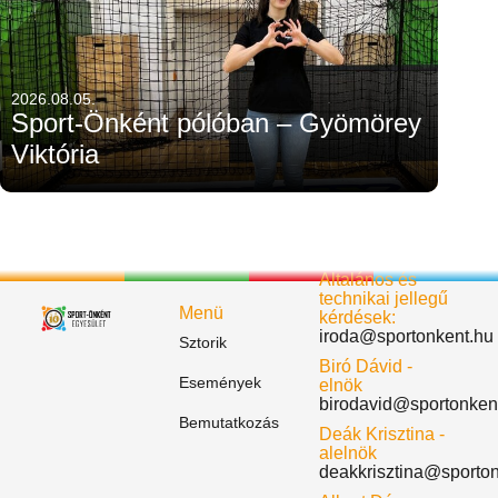
2026.08.05.
Sport-Önként pólóban – Gyömörey
Viktória
Általános és
technikai jellegű
Menü
kérdések:
iroda@sportonkent.hu
Sztorik
Biró Dávid -
Események
elnök
birodavid@sportonken
Bemutatkozás
Deák Krisztina -
alelnök
deakkrisztina@sporto