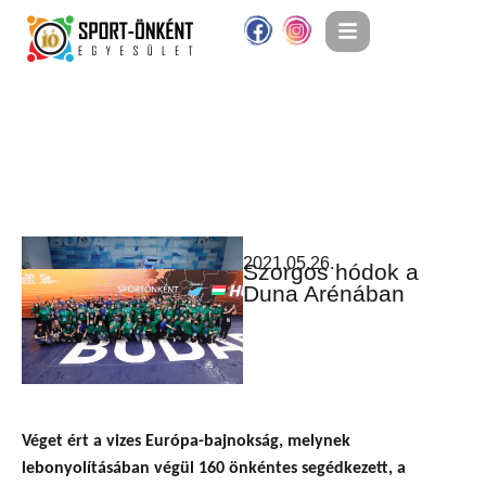
2021.05.26.
Szorgos hódok a
Duna Arénában
Véget ért a vizes Európa-bajnokság, melynek
lebonyolításában végül 160 önkéntes segédkezett, a