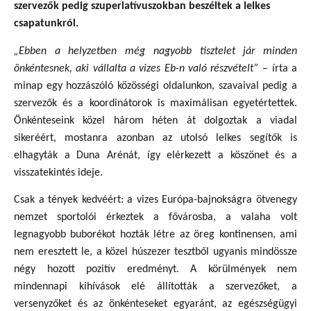
szervezők pedig szuperlatívuszokban beszéltek a lelkes
csapatunkról.
„Ebben a helyzetben még nagyobb tisztelet jár minden
önkéntesnek, aki vállalta a vizes Eb-n való részvételt”
– írta a
minap egy hozzászóló közösségi oldalunkon, szavaival pedig a
szervezők és a koordinátorok is maximálisan egyetértettek.
Önkénteseink közel három héten át dolgoztak a viadal
sikeréért, mostanra azonban az utolsó lelkes segítők is
elhagyták a Duna Arénát, így elérkezett a köszönet és a
visszatekintés ideje.
Csak a tények kedvéért: a vizes Európa-bajnokságra ötvenegy
nemzet sportolói érkeztek a fővárosba, a valaha volt
legnagyobb buborékot hozták létre az öreg kontinensen, ami
nem eresztett le, a közel húszezer tesztből ugyanis mindössze
négy hozott pozitív eredményt. A körülmények nem
mindennapi kihívások elé állították a szervezőket, a
versenyzőket és az önkénteseket egyaránt, az egészségügyi