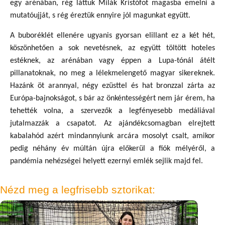
egy arénában, rég láttuk Milák Kristófot magasba emelni a
mutatóujját, s rég éreztük ennyire jól magunkat együtt.
A buboréklét ellenére ugyanis gyorsan elillant ez a két hét,
köszönhetően a sok nevetésnek, az együtt töltött hoteles
estéknek, az arénában vagy éppen a Lupa-tónál átélt
pillanatoknak, no meg a lélekmelengető magyar sikereknek.
Hazánk öt arannyal, négy ezüsttel és hat bronzzal zárta az
Európa-bajnokságot, s bár az önkéntességért nem jár érem, ha
tehették volna, a szervezők a legfényesebb medáliával
jutalmazzák a csapatot. Az ajándékcsomagban elrejtett
kabalahód azért mindannyiunk arcára mosolyt csalt, amikor
pedig néhány év múltán újra előkerül a fiók mélyéről, a
pandémia nehézségei helyett ezernyi emlék sejlik majd fel.
Nézd meg a legfrisebb sztorikat: