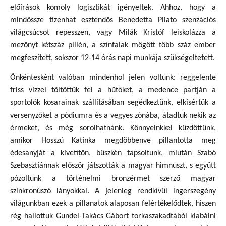
előírások komoly logisztikát igényeltek. Ahhoz, hogy a
mindössze tizenhat esztendős Benedetta Pilato szenzációs
világcsúcsot repesszen, vagy Milák Kristóf leiskolázza a
mezőnyt kétszáz pillén, a színfalak mögött több száz ember
megfeszített, sokszor 12-14 órás napi munkája szükségeltetett.
Önkéntesként valóban mindenhol jelen voltunk: reggelente
friss vízzel töltöttük fel a hűtőket, a medence partján a
sportolók kosarainak szállításában segédkeztünk, elkísértük a
versenyzőket a pódiumra és a vegyes zónába, átadtuk nekik az
érmeket, és még sorolhatnánk. Könnyeinkkel küzdöttünk,
amikor Hosszú Katinka megdöbbenve pillantotta meg
édesanyját a kivetítőn, büszkén tapsoltunk, miután Szabó
Szebasztiánnak először játszották a magyar himnuszt, s együtt
pózoltunk a történelmi bronzérmet szerző magyar
szinkronúszó lányokkal. A jelenleg rendkívül ingerszegény
világunkban ezek a pillanatok alaposan felértékelődtek, hiszen
rég hallottuk Gundel-Takács Gábort torkaszakadtából kiabálni