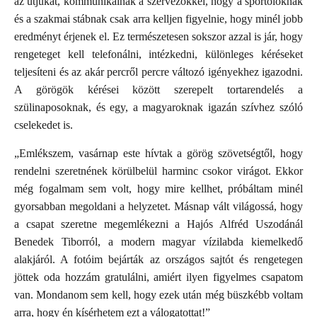
az útjukat, kommunikálnak a szervezőkkel, hogy a sportolóknak
és a szakmai stábnak csak arra kelljen figyelnie, hogy minél jobb
eredményt érjenek el. Ez természetesen sokszor azzal is jár, hogy
rengeteget kell telefonálni, intézkedni, különleges kéréseket
teljesíteni és az akár percről percre változó igényekhez igazodni.
A görögök kérései között szerepelt tortarendelés a
szülinaposoknak, és egy, a magyaroknak igazán szívhez szóló
cselekedet is.
„Emlékszem, vasárnap este hívtak a görög szövetségtől, hogy
rendelni szeretnének körülbelül harminc csokor virágot. Ekkor
még fogalmam sem volt, hogy mire kellhet, próbáltam minél
gyorsabban megoldani a helyzetet. Másnap vált világossá, hogy
a csapat szeretne megemlékezni a Hajós Alfréd Uszodánál
Benedek Tiborról, a modern magyar vízilabda kiemelkedő
alakjáról. A fotóim bejárták az országos sajtót és rengetegen
jöttek oda hozzám gratulálni, amiért ilyen figyelmes csapatom
van. Mondanom sem kell, hogy ezek után még büszkébb voltam
arra, hogy én kísérhetem ezt a válogatottat!”