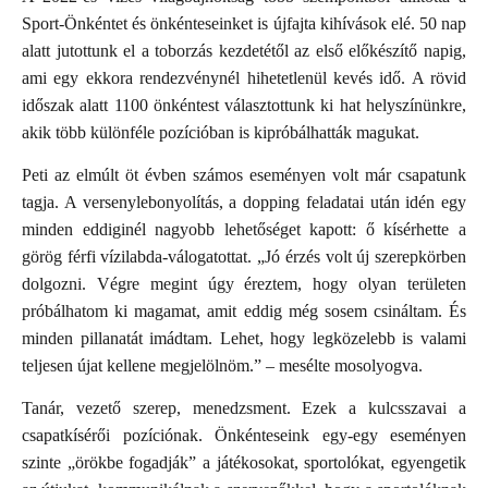
Sport-Önkéntet és önkénteseinket is újfajta kihívások elé. 50 nap
alatt jutottunk el a toborzás kezdetétől az első előkészítő napig,
ami egy ekkora rendezvénynél hihetetlenül kevés idő. A rövid
időszak alatt 1100 önkéntest választottunk ki hat helyszínünkre,
akik több különféle pozícióban is kipróbálhatták magukat.
Peti az elmúlt öt évben számos eseményen volt már csapatunk
tagja. A versenylebonyolítás, a dopping feladatai után idén egy
minden eddiginél nagyobb lehetőséget kapott: ő kísérhette a
görög férfi vízilabda-válogatottat. „Jó érzés volt új szerepkörben
dolgozni. Végre megint úgy éreztem, hogy olyan területen
próbálhatom ki magamat, amit eddig még sosem csináltam. És
minden pillanatát imádtam. Lehet, hogy legközelebb is valami
teljesen újat kellene megjelölnöm.” – mesélte mosolyogva.
Tanár, vezető szerep, menedzsment. Ezek a kulcsszavai a
csapatkísérői pozíciónak. Önkénteseink egy-egy eseményen
szinte „örökbe fogadják”
a játékosokat, sportolókat, egyengetik