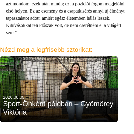
azt mondom, ezek után mindig ezt a pozíciót fogom megjelölni
első helyen. Ez az esemény és a csapatkísérés annyi új élményt,
tapasztalatot adott, amiért egész életemben hálás leszek.
Kihívásokkal teli időszak volt, de nem cserélném el a világért
sem.”
Nézd meg a legfrisebb sztorikat:
2026.08.05.
Sport-Önként pólóban – Gyömörey
Viktória