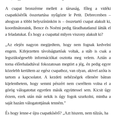
A csapat bronzérme mellett a társaság, főleg a vidéki
csapatkísérők összetartása nyűgözte le Petit. Debrecenben –
ahogyan a többi helyszínünkön is – összetartó csapat alakult ki,
koordinátoraink, Bence és Noémi pedig fáradhatatlanul látták el
a feladatukat. És hogy a csapattal milyen viszony alakult ki?
„Az elején nagyon megijedtem, hogy nem fognak kedvelni
engem. Kifejezetten távolságtartóak voltak, a stáb is csak a
legszükségesebb információkat osztotta meg velem. Aztán a
torna előrehaladtával fokozatosan megtört a jég, én pedig egyre
közelebb kerültem az egész csapathoz, van olyan, akivel azóta is
tartom a kapcsolatot. A kezdeti nehézségek ellenére bátran
kijelenthetem, hogy semmi pénzért nem cseréltem volna el a
görög válogatottat egyetlen másik együttessel sem. Kicsit úgy
érzem, ezek után már nekik is úgy fogok szurkolni, mintha a
saját hazám válogatottjának tenném.”
És hogy lenne-e újra csapatkísérő? „Azt hiszem, nem túlzás, ha