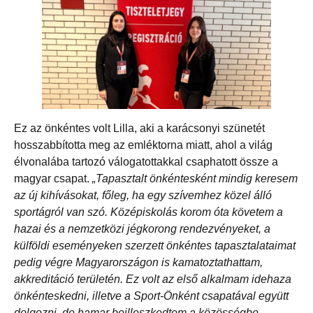
Ez az önkéntes volt Lilla, aki a karácsonyi szünetét
hosszabbította meg az emléktorna miatt, ahol a világ
élvonalába tartozó válogatottakkal csaphatott össze a
magyar csapat.
„Tapasztalt önkéntesként mindig keresem
az új kihívásokat, főleg, ha egy szívemhez közel álló
sportágról van szó. Középiskolás korom óta követem a
hazai és a nemzetközi jégkorong rendezvényeket, a
külföldi eseményeken szerzett önkéntes tapasztalataimat
pedig végre Magyarországon is kamatoztathattam,
akkreditáció területén. Ez volt az első alkalmam idehaza
önkénteskedni, illetve a Sport-Önként csapatával együtt
dolgozni, de hamar beilleszkedtem a közösségbe,