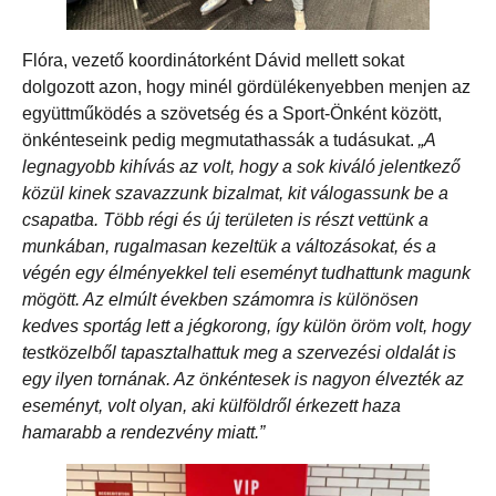
Flóra, vezető koordinátorként Dávid mellett sokat
dolgozott azon, hogy minél gördülékenyebben menjen az
együttműködés a szövetség és a Sport-Önként között,
önkénteseink pedig megmutathassák a tudásukat.
„A
legnagyobb kihívás az volt, hogy a sok kiváló jelentkező
közül kinek szavazzunk bizalmat, kit válogassunk be a
csapatba. Több régi és új területen is részt vettünk a
munkában, rugalmasan kezeltük a változásokat, és a
végén egy élményekkel teli eseményt tudhattunk magunk
mögött. Az elmúlt években számomra is különösen
kedves sportág lett a jégkorong, így külön öröm volt, hogy
testközelből tapasztalhattuk meg a szervezési oldalát is
egy ilyen tornának. Az önkéntesek is nagyon élvezték az
eseményt, volt olyan, aki külföldről érkezett haza
hamarabb a rendezvény miatt.”