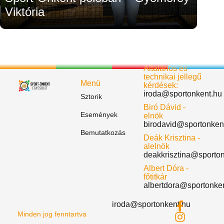
Viktória
Általános és
technikai jellegű
Menü
kérdések:
iroda@sportonkent.hu
Sztorik
Biró Dávid -
Események
elnök
birodavid@sportonken
Bemutatkozás
Deák Krisztina -
alelnök
deakkrisztina@sporto
Albert Dóra -
főtitkár
albertdora@sportonke
iroda@sportonkent.hu
Minden jog fenntartva