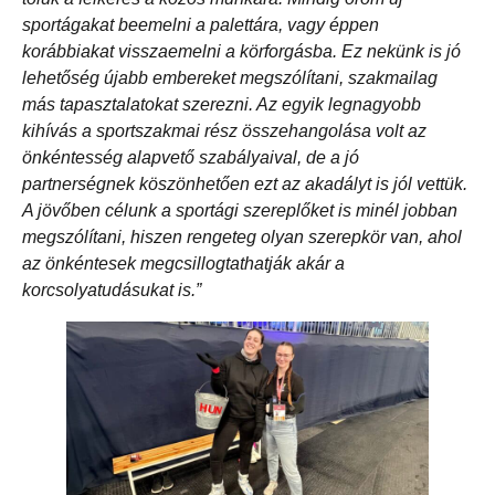
sportágakat beemelni a palettára, vagy éppen
korábbiakat visszaemelni a körforgásba. Ez nekünk is jó
lehetőség újabb embereket megszólítani, szakmailag
más tapasztalatokat szerezni. Az egyik legnagyobb
kihívás a sportszakmai rész összehangolása volt az
önkéntesség alapvető szabályaival, de a jó
partnerségnek köszönhetően ezt az akadályt is jól vettük.
A jövőben célunk a sportági szereplőket is minél jobban
megszólítani, hiszen rengeteg olyan szerepkör van, ahol
az önkéntesek megcsillogtathatják akár a
korcsolyatudásukat is.”