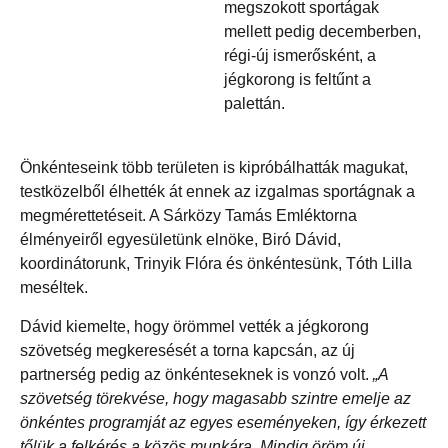
megszokott sportágak
mellett pedig decemberben,
régi-új ismerősként, a
jégkorong is feltűnt a
palettán.
Önkénteseink több területen is kipróbálhatták magukat,
testközelből élhették át ennek az izgalmas sportágnak a
megmérettetéseit. A Sárközy Tamás Emléktorna
élményeiről egyesületünk elnöke, Biró Dávid,
koordinátorunk, Trinyik Flóra és önkéntesünk, Tóth Lilla
meséltek.
Dávid kiemelte, hogy örömmel vették a jégkorong
szövetség megkeresését a torna kapcsán, az új
partnerség pedig az önkénteseknek is vonzó volt.
„A
szövetség törekvése, hogy magasabb szintre emelje az
önkéntes programját az egyes eseményeken, így érkezett
tőlük a felkérés a közös munkára. Mindig öröm új