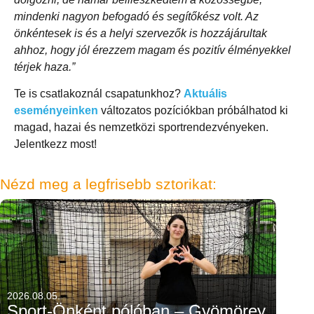
mindenki nagyon befogadó és segítőkész volt. Az
önkéntesek is és a helyi szervezők is hozzájárultak
ahhoz, hogy jól érezzem magam és pozitív élményekkel
térjek haza.”
Te is csatlakoznál csapatunkhoz?
Aktuális
eseményeinken
változatos pozíciókban próbálhatod ki
magad, hazai és nemzetközi sportrendezvényeken.
Jelentkezz most!
Nézd meg a legfrisebb sztorikat:
2026.08.05.
Sport-Önként pólóban – Gyömörey