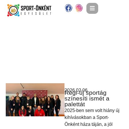
2026.02.06.
Régi-új sportág
színesíti ismét a
palettát
2025-ben sem volt hiány új
kihívásokban a Sport-
Önként háza táján, a jól